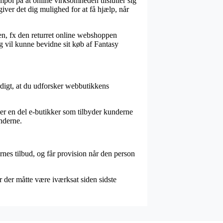
pol på at online virksomheden tilslutter sig
iver det dig mulighed for at få hjælp, når
ren, fx den returret online webshoppen
g vil kunne bevidne sit køb af Fantasy
ærdigt, at du udforsker webbutikkens
der en del e-butikker som tilbyder kunderne
nderne.
rnes tilbud, og får provision når den person
r der måtte være iværksat siden sidste