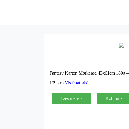
Fantasy Karton Mørkerød 43x61cm 180g –
199
kr.
(Vis fragtpris)
Læs mere »
Køb nu »