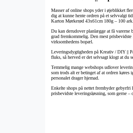
Masser af online shops yder i øjeblikket fler
dig at kunne hente ordren på et selvvalgt ti
Karton Mørkerød 43x61cm 180g – 100 ark
Du kan derudover planlægge at få varerne bra
grad fremkommelig. Den mest prisbevidste le
virksomhedens bopæl.
Leveringsdygtigheden på Kreativ / DIY || Pap
fluks, så herved er det selvsagt klogt at d
Temmelig mange webshops udlover levering
som trods alt er betinget af at ordren køres 
personalet drager hjemad.
Enkelte shops på nettet frembyder gebyrfri 
prisbevidste leveringsløsning, som gerne – o