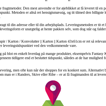
e fragtmetoder. Den mest anvendte er for øjeblikket at få leveret til en p
dspunkt. Metoden er altså ret hensigtsmæssig, og tit tilmed den billigst
.
gt til din adresse eller til din arbejdsplads. Leveringsmetoden er tit et
veringsform er unægtelig at hente pakken selv, som dog står og falder m
ir / Karton / Konvolutter || Karton || Karton 43x61cm er ret så relevan
u ser leveringstidspunktet ved den vedkommende vare.
 på blot en enkelt hverdag på mange produkter, eksempelvis Fantasy
igennem tidligere end et besluttet tidspunkt, således at de har mulighed f
levering, men ofte kun når der shoppes for en konkret sum. Alternativt 
m man er i Randers, Skive eller Ribe – er at få fragtmanden til at levere