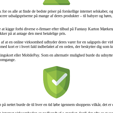
 for os alle at finde de bedste priser på forskellige internet selskaber, o
ucere udsalgspriserne på mange af deres produkter – til babyer og børn, 
de at kigge forbi diverse e-firmaer efter tilbud på Fantasy Karton Mørk
kker på at antage den mest betalelige pris.
 af at en online virksomhed udbyder deres varer for en salgspris der virk
 med kort er i hvert fald indbefattet af en orden, der beskytter dig som 
lingskort eller MobilePay. Som en alternativ mulighed burde du udnytte et
re omgange.
 på nettet burde de til hver en tid løbe igennem shoppens vilkår, det er 