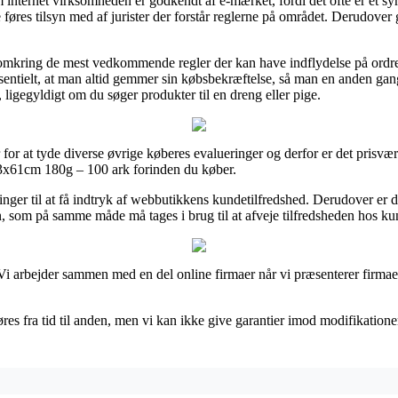
nternet virksomheden er godkendt af e-mærket, fordi det ofte er et sym
føres tilsyn med af jurister der forstår reglerne på området. Derudover g
aks omkring de mest vedkommende regler der kan have indflydelse på ord
esentielt, at man altid gemmer sin købsbekræftelse, så man en anden gan
gegyldigt om du søger produkter til en dreng eller pige.
 for at tyde diverse øvrige køberes evalueringer og derfor er det prisv
3x61cm 180g – 100 ark forinden du køber.
inger til at få indtryk af webbutikkens kundetilfredshed. Derudover er 
, som på samme måde må tages i brug til at afveje tilfredsheden hos ku
 Vi arbejder sammen med en del online firmaer når vi præsenterer firmae
res fra tid til anden, men vi kan ikke give garantier imod modifikatione