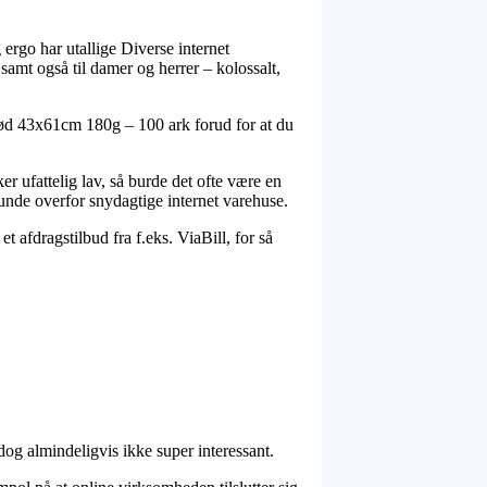
g ergo har utallige Diverse internet
samt også til damer og herrer – kolossalt,
erød 43x61cm 180g – 100 ark forud for at du
er ufattelig lav, så burde det ofte være en
kunde overfor snydagtige internet varehuse.
 afdragstilbud fra f.eks. ViaBill, for så
dog almindeligvis ikke super interessant.