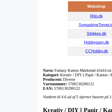
Webshop
Rito.dk
SymaskineTorvet.
Strikkes.dk
Hobbygarn.dk
CCHobby.dk
Navn:
Fantasy Karton Mørkerød 43x61cm 
Kategori:
Kreativ / DIY || Papir / Karton /
Producent:
Diverse
Varenummer:
5700130290122
EAN:
5700130290122
Vurderet til
4.6
ud af 5 stjerner baseret på
1
Kreativ / DIY || Papir / K