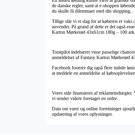
En anden løsning kunne være at granske om i
de danske regler, samt at e-shoppen løbende 
du skulle få dilemmaer med din shopping.
Tillige slår vi et slag for at køberen er v
anvender. På grund af dette er det også ess
Karton Mørkerød 43x61cm 180g – 100 ark, li
Trustpilot indebærer visse passelige chancer
anmeldelser af Fantasy Karton Mørkerød 4
Facebook forærer dig også flere stabile løsn
at meddele en anmeldelse af købsoplevelsen
Vores side finansieres af reklameindtægter.
vi sender videre foretager en ordre.
Data om varer og online forretninger ajourfø
opdatering af vores oplysninger.