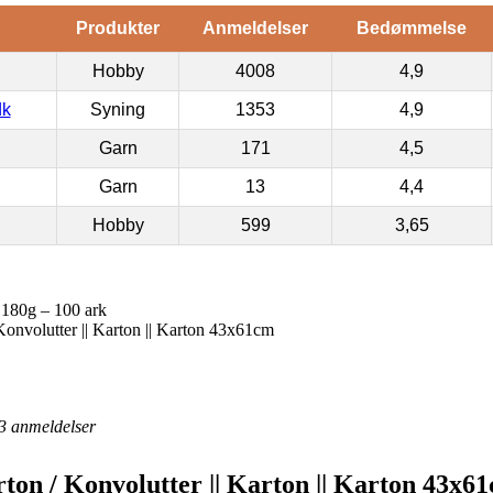
Produkter
Anmeldelser
Bedømmelse
Hobby
4008
4,9
dk
Syning
1353
4,9
Garn
171
4,5
Garn
13
4,4
Hobby
599
3,65
180g – 100 ark
 Konvolutter || Karton || Karton 43x61cm
3
anmeldelser
arton / Konvolutter || Karton || Karton 43x6