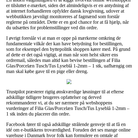
er tilsluttet e-mærket, siden det almindeligvis er en antydning af
at internet forhandleren opfylder dansk lovgivning, udover at
webbutikken jævnligt monitoreres af fagmænd som forstår
reglerne på området. Dette er en god chance for at få hjælp, når
du udsættes for problemstillinger ved din ordre.
I øvrigt foreslår vi at man er oppe på mærkerne omkring de
fundamentale vilkår der kan have betydning for bestillingen,
som for eksempel den byttepolitik shoppen kører med. På grund
af dette er det også vigtigt, at man når som helst sikrer ens
ordremail, således man altid kan bevise bestillingen af Filia
Glas/Porcelæn Tusch/Tus Lyseblå 1-2mm – 1 stk, uafhængig om
man skal købe gave til en pige eller dreng.
Trustpilot præsterer rigtig ønskværdige løsninger til at efterse
adskillige tidligere brugeres opfattelser og derved
rekommanderer vi, at du ser nærmere på webshoppens
vurderinger af Filia Glas/Porcelæn Tusch/Tus Lyseblå 1-2mm –
1 stk inden du placerer din ordre.
Facebook fører til også adskillige strålende genveje til at få en
idé om e-butikkens troværdighed. Foruden det ses mange online
varehuse i Danmark hvor folk kan formulere en omtale af