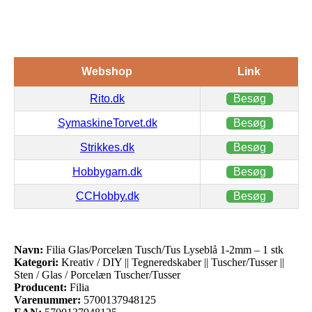
Webshop
Link
Rito.dk
Besøg
SymaskineTorvet.dk
Besøg
Strikkes.dk
Besøg
Hobbygarn.dk
Besøg
CCHobby.dk
Besøg
Navn:
Filia Glas/Porcelæn Tusch/Tus Lyseblå 1-2mm – 1 stk
Kategori:
Kreativ / DIY || Tegneredskaber || Tuscher/Tusser ||
Sten / Glas / Porcelæn Tuscher/Tusser
Producent:
Filia
Varenummer:
5700137948125