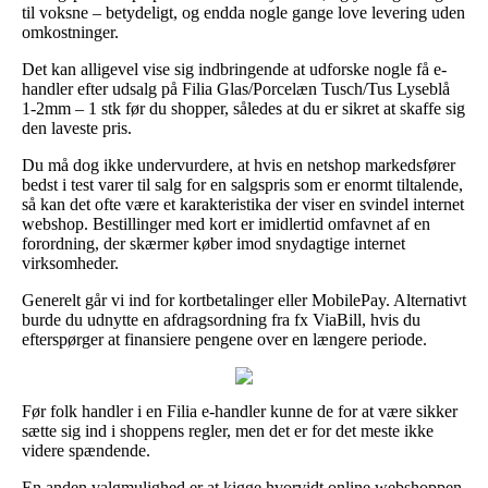
til voksne – betydeligt, og endda nogle gange love levering uden
omkostninger.
Det kan alligevel vise sig indbringende at udforske nogle få e-
handler efter udsalg på Filia Glas/Porcelæn Tusch/Tus Lyseblå
1-2mm – 1 stk før du shopper, således at du er sikret at skaffe sig
den laveste pris.
Du må dog ikke undervurdere, at hvis en netshop markedsfører
bedst i test varer til salg for en salgspris som er enormt tiltalende,
så kan det ofte være et karakteristika der viser en svindel internet
webshop. Bestillinger med kort er imidlertid omfavnet af en
forordning, der skærmer køber imod snydagtige internet
virksomheder.
Generelt går vi ind for kortbetalinger eller MobilePay. Alternativt
burde du udnytte en afdragsordning fra fx ViaBill, hvis du
efterspørger at finansiere pengene over en længere periode.
Før folk handler i en Filia e-handler kunne de for at være sikker
sætte sig ind i shoppens regler, men det er for det meste ikke
videre spændende.
En anden valgmulighed er at kigge hvorvidt online webshoppen