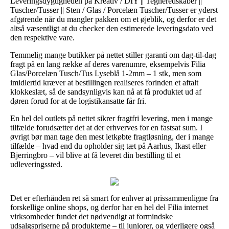
Leveringsdygtigheden på Kreativ / DIY || Tegneredskaber ||
Tuscher/Tusser || Sten / Glas / Porcelæn Tuscher/Tusser er yderst
afgørende når du mangler pakken om et øjeblik, og derfor er det
altså væsentligt at du checker den estimerede leveringsdato ved
den respektive vare.
Temmelig mange butikker på nettet stiller garanti om dag-til-dag
fragt på en lang række af deres varenumre, eksempelvis Filia
Glas/Porcelæn Tusch/Tus Lyseblå 1-2mm – 1 stk, men som
imidlertid kræver at bestillingen realiseres forinden et aftalt
klokkeslæt, så de sandsynligvis kan nå at få produktet ud af
døren forud for at de logistikansatte får fri.
En hel del outlets på nettet sikrer fragtfri levering, men i mange
tilfælde forudsætter det at der erhverves for en fastsat sum. I
øvrigt bør man tage den mest letkøbte fragtløsning, der i mange
tilfælde – hvad end du opholder sig tæt på Aarhus, Ikast eller
Bjerringbro – vil blive at få leveret din bestilling til et
udleveringssted.
Det er efterhånden ret så smart for enhver at prissammenligne fra
forskellige online shops, og derfor har en hel del Filia internet
virksomheder fundet det nødvendigt at formindske
udsalgspriserne på produkterne – til juniorer, og yderligere også