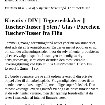
EAN:
5700137948125
Vurderet til
4.6
ud af 5 stjerner baseret på
37
anmeldelser
Kreativ / DIY || Tegneredskaber ||
Tuscher/Tusser || Sten / Glas / Porcelæn
Tuscher/Tusser fra Filia
Temmelig mange forretninger på nettet yder nu om stunder et
stort udvalg af leveringsformer. En der er meget populær er nu
om stunder afhentningssteder, hvor du selv afhenter produkterne
på et selvvalgt tidspunkt. Løsningen er nemlig særligt
hensigtsmæssig, samt oftest desuden den mest letkøbte
leveringsløsning ved køb af Filia Glas/Porcelæn Tusch/Tus
Lyseblå 1-2mm – 1 stk.
Du burde ydermere prøve at få ordren leveret til din private
bopæl eller til din arbejdsplads. Fragtmuligheden bliver tit en
kende mere omkostningsfuld, men tillige super fleksibel. Den
mindst kostelige leveringsmanér vil dog i de fleste tilfælde være
at du selv henter varerne, men den løsning forudsætter at du
lever i nærheden af internet firmaets lager.