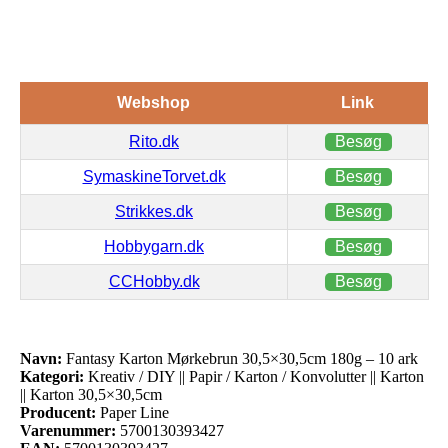
Webshop
Link
Rito.dk
Besøg
SymaskineTorvet.dk
Besøg
Strikkes.dk
Besøg
Hobbygarn.dk
Besøg
CCHobby.dk
Besøg
Navn:
Fantasy Karton Mørkebrun 30,5×30,5cm 180g – 10 ark
Kategori:
Kreativ / DIY || Papir / Karton / Konvolutter || Karton
|| Karton 30,5×30,5cm
Producent:
Paper Line
Varenummer:
5700130393427