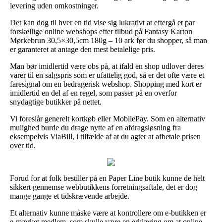
levering uden omkostninger.
Det kan dog til hver en tid vise sig lukrativt at eftergå et par
forskellige online webshops efter tilbud på Fantasy Karton
Mørkebrun 30,5×30,5cm 180g – 10 ark før du shopper, så man
er garanteret at antage den mest betalelige pris.
Man bør imidlertid være obs på, at ifald en shop udlover deres
varer til en salgspris som er ufattelig god, så er det ofte være et
faresignal om en bedragerisk webshop. Shopping med kort er
imidlertid en del af en regel, som passer på en overfor
snydagtige butikker på nettet.
Vi foreslår generelt kortkøb eller MobilePay. Som en alternativ
mulighed burde du drage nytte af en afdragsløsning fra
eksempelvis ViaBill, i tilfælde af at du agter at afbetale prisen
over tid.
Forud for at folk bestiller på en Paper Line butik kunne de helt
sikkert gennemse webbutikkens forretningsaftale, det er dog
mange gange et tidskrævende arbejde.
Et alternativ kunne måske være at kontrollere om e-butikken er
e-mærket medlem, som skulle være en erklæring om at online