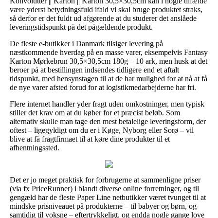
Konvolutter || Karton || Karton 30,5×30,5cm kan i nogle tilfælde
være yderst betydningsfuld ifald vi skal bruge produktet straks,
så derfor er det fuldt ud afgørende at du studerer det anslåede
leveringstidspunkt på det pågældende produkt.
De fleste e-butikker i Danmark tilsiger levering på
næstkommende hverdag på en masse varer, eksempelvis Fantasy
Karton Mørkebrun 30,5×30,5cm 180g – 10 ark, men husk at det
beroer på at bestillingen indsendes tidligere end et aftalt
tidspunkt, med hensynstagen til at de har mulighed for at nå at få
de nye varer afsted forud for at logistikmedarbejderne har fri.
Flere internet handler yder fragt uden omkostninger, men typisk
stiller det krav om at du køber for et præcist beløb. Som
alternativ skulle man tage den mest betalelige leveringsform, der
oftest – ligegyldigt om du er i Køge, Nyborg eller Sorø – vil
blive at få fragtfirmaet til at køre dine produkter til et
afhentningssted.
Det er jo meget praktisk for forbrugerne at sammenligne priser
(via fx PriceRunner) i blandt diverse online forretninger, og til
gengæld har de fleste Paper Line netbutikker været tvunget til at
mindske prisniveauet på produkterne – til babyer og børn, og
samtidig til voksne – eftertrykkeligt, og endda nogle gange love