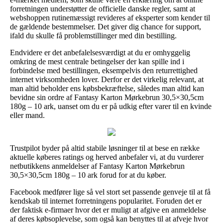
forretningen understøtter de officielle danske regler, samt at
webshoppen rutinemæssigt revideres af eksperter som kender til
de gældende bestemmelser. Det giver dig chance for support,
ifald du skulle få problemstillinger med din bestilling.
Endvidere er det anbefalelsesværdigt at du er omhyggelig
omkring de mest centrale betingelser der kan spille ind i
forbindelse med bestillingen, eksempelvis den returrettighed
internet virksomheden lover. Derfor er det virkelig relevant, at
man altid beholder ens købsbekræftelse, således man altid kan
bevidne sin ordre af Fantasy Karton Mørkebrun 30,5×30,5cm
180g – 10 ark, uanset om du er på udkig efter varer til en kvinde
eller mand.
Trustpilot byder på altid stabile løsninger til at bese en række
aktuelle køberes ratings og herved anbefaler vi, at du vurderer
netbutikkens anmeldelser af Fantasy Karton Mørkebrun
30,5×30,5cm 180g – 10 ark forud for at du køber.
Facebook medfører lige så vel stort set passende genveje til at få
kendskab til internet forretningens popularitet. Foruden det er
der faktisk e-firmaer hvor det er muligt at afgive en anmeldelse
af deres købsoplevelse, som også kan benyttes til at afveje hvor