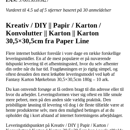
EAN:
5700130393427
Vurderet til
4.5
ud af 5 stjerner baseret på
30
anmeldelser
Kreativ / DIY || Papir / Karton /
Konvolutter || Karton || Karton
30,5×30,5cm fra Paper Line
Flere internet butikker foreslår i vore dage en række forskellige
leveringsmidler. En af de mest populære er på nuværende
tidspunkt levering til et afhentningssted, hvor du selv afhenter
din ordre når du har tid. Fragtløsningen er jo rigtig simpel, og
oftest desuden den mest letkøbte leveringsmodel ved køb af
Fantasy Karton Mørkebrun 30,5×30,5cm 180g – 10 ark.
Du kan omvendt forsøge at få ordren bragt til din adresse eller til
hvor du arbejder. Leveringsformen viser sig oftest en lille smule
mere pebret, men på den anden side vældig praktisk. Den
prisbilligste løsning til levering vil dog i de fleste tilfælde være at
hente produkterne selv, men den mulighed betinges af at du
opholder dig i kort afstand af internet forretningens arbejdslager.
Leveringstidspunktet på Kreativ / DIY || Papir / Karton /