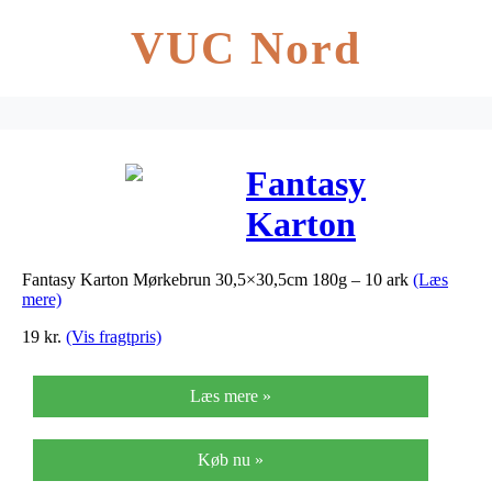
VUC Nord
Fantasy
Karton
Mørkebrun
Fantasy Karton Mørkebrun 30,5×30,5cm 180g – 10 ark
(Læs
30,5×30,5cm
mere)
180g – 10 ark
19
kr.
(Vis fragtpris)
Læs mere »
Køb nu »