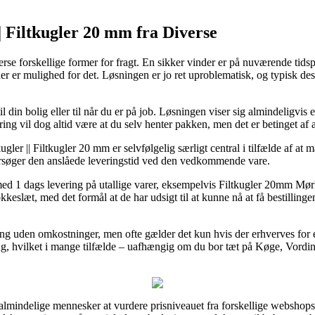
|| Filtkugler 20 mm fra Diverse
erse forskellige former for fragt. En sikker vinder er på nuværende tids
r er mulighed for det. Løsningen er jo ret uproblematisk, og typisk de
 din bolig eller til når du er på job. Løsningen viser sig almindeligvis 
ing vil dog altid være at du selv henter pakken, men det er betinget af a
ugler || Filtkugler 20 mm er selvfølgelig særligt central i tilfælde af a
rsøger den anslåede leveringstid ved den vedkommende vare.
 1 dags levering på utallige varer, eksempelvis Filtkugler 20mm Mørk
klokkeslæt, med det formål at de har udsigt til at kunne nå at få bestilli
ng uden omkostninger, men ofte gælder det kun hvis der erhverves for e
ering, hvilket i mange tilfælde – uafhængig om du bor tæt på Køge, Vord
almindelige mennesker at vurdere prisniveauet fra forskellige webshops, 