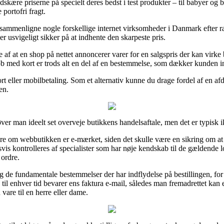
skære priserne på specielt deres bedst i test produkter – til babyer og 
portofri fragt.
 sammenligne nogle forskellige internet virksomheder i Danmark efter
r usvigeligt sikker på at indhente den skarpeste pris.
e af at en shop på nettet annoncerer varer for en salgspris der kan virke
øb med kort er trods alt en del af en bestemmelse, som dækker kunden i
kort eller mobilbetaling. Som et alternativ kunne du drage fordel af en a
en.
er man ideelt set overveje butikkens handelsaftale, men det er typisk ik
 om webbutikken er e-mærket, siden det skulle være en sikring om at e
dsvis kontrolleres af specialister som har nøje kendskab til de gældende 
 ordre.
ng de fundamentale bestemmelser der har indflydelse på bestillingen, f
an til enhver tid bevarer ens faktura e-mail, således man fremadrettet ka
are til en herre eller dame.