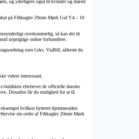
børn, og yderligere også til kvinder og mænd
 rabat på Filtkugler 20mm Mørk Gul Y4 – 10
 besynderligt overkommelig, så kan det tit
mod uoprigtige online forhandlere.
fdragsordning som f.eks. ViaBill, såfremt du
ke videre interessant.
-butikken efterlever de officielle danske
love. Desuden får du mulighed for at få
or eksempel hvilken bytteret hjemmesiden
n eftervise sin ordre af Filtkugler 20mm Mørk