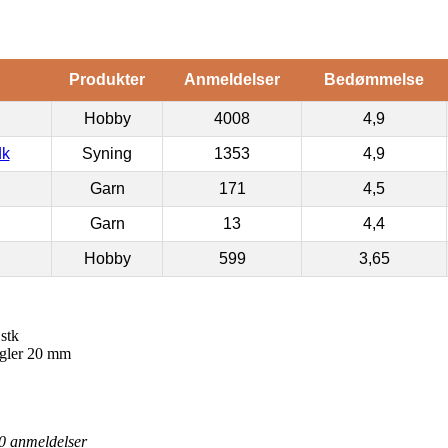
Produkter
Anmeldelser
Bedømmelse
Hobby
4008
4,9
dk
Syning
1353
4,9
Garn
171
4,5
Garn
13
4,4
Hobby
599
3,65
stk
kugler 20 mm
0
anmeldelser