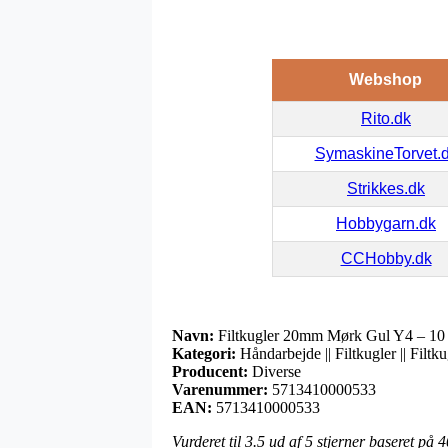
Webshop
Rito.dk
SymaskineTorvet.
Strikkes.dk
Hobbygarn.dk
CCHobby.dk
Navn:
Filtkugler 20mm Mørk Gul Y4 – 10 
Kategori:
Håndarbejde || Filtkugler || Filt
Producent:
Diverse
Varenummer:
5713410000533
EAN:
5713410000533
Vurderet til
3.5
ud af 5 stjerner baseret på
4