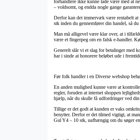
forhandlere ikke kunne lade være med at ned
– voldsomt, og endda nogle gange garantere 
Derfor kan det immervæk være rentabelt at
stk inden du gennemfører din handel, så du e
Man må alligevel være klar over, at i tilfæld
være et fingerpeg om en falsk e-handler. K
Generelt slår vi et slag for betalinger med 
har i sinde at honorere beløbet ude i fremtid
Før folk handler i en Diverse webshop behøv
En anden mulighed kunne være at kontrollere
regler, foruden at internet shoppen lejlighe
hjælp, når du skulle få udfordringer ved din
Tillige er det godt at kunden er vaks omkri
benytter. Derfor er det tilmed vigtigt, at m
Gul Y4 – 10 stk, uafhængig om du søger en v