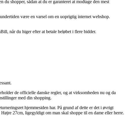
n du shopper, sådan at du er garanteret at modtage den mest
et undertiden være en varsel om en uoprigtig internet webshop.
l, når du higer efter at betale beløbet i flere bidder.
essant.
verholder de officielle danske regler, og at virksomheden nu og da
mstillinger med din shopping.
turneringsret hjemmesiden har. På grund af dette er det i øvrigt
ks Højre 27cm, ligegyldigt om man skal shoppe til en dame eller herre.