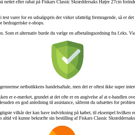
 nettet efter rabat på Fiskars Classic Skræddersaks Højre 27cm forinde
test varer for en udsalgspris der virker ufattelig fremragende, så er d
or bedrageriske e-shops.
. Som et alternativ burde du vælge en afbetalingsordning fra f.eks. ViaBil
ennemse netbutikkens handelsaftale, men det er oftest ikke super inter
ikken er e-mærket, grundet at det ofte er en angivelse af at e-handlen o
desuden en god anledning til assistance, såfremt du udsættes for proble
igste vilkår der kan have indvirkning på købet, til eksempel hvilken re
man altid vil kunne bekræfte sin bestilling af Fiskars Classic Skræddersa