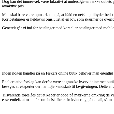
Dog kan det immervæk være lukrativt at undersøge en række outlets på
attraktive pris.
Man skal bare være opmærksom på, at ifald en netshop tilbyder bedst i 
Kortbetalinger er heldigvis omsluttet af en lov, som skærmer os overf
Generelt går vi ind for betalinger med kort eller betalinger med mobilen
Inden nogen handler på en Fiskars online butik behøver man egentlig g
Et alternativt forslag kan derfor være at granske hvorvidt internet but
besøges af eksperter der har nøje kendskab til lovgivningen. Dette er 
Tilsvarende foreslåes det at køber er oppe på mærkerne omkring de vigt
essesentielt, at man når som helst sikrer sin kvittering på e-mail, så 