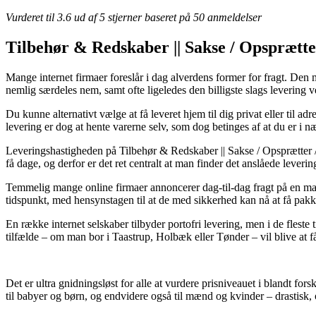
Vurderet til
3.6
ud af 5 stjerner baseret på
50
anmeldelser
Tilbehør & Redskaber || Sakse / Opsprætter
Mange internet firmaer foreslår i dag alverdens former for fragt. Den 
nemlig særdeles nem, samt ofte ligeledes den billigste slags levering
Du kunne alternativt vælge at få leveret hjem til dig privat eller til 
levering er dog at hente varerne selv, som dog betinges af at du er i
Leveringshastigheden på Tilbehør & Redskaber || Sakse / Opsprætter / 
få dage, og derfor er det ret centralt at man finder det anslåede leveri
Temmelig mange online firmaer annoncerer dag-til-dag fragt på en ma
tidspunkt, med hensynstagen til at de med sikkerhed kan nå at få pakk
En række internet selskaber tilbyder portofri levering, men i de fleste ti
tilfælde – om man bor i Taastrup, Holbæk eller Tønder – vil blive at få 
Det er ultra gnidningsløst for alle at vurdere prisniveauet i blandt fo
til babyer og børn, og endvidere også til mænd og kvinder – drastisk,