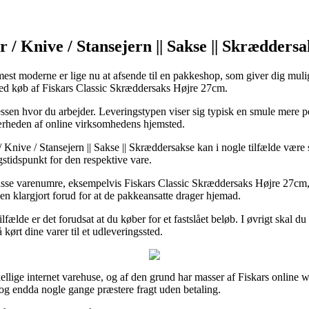
 / Knive / Stansejern || Sakse || Skræddersa
mest moderne er lige nu at afsende til en pakkeshop, som giver dig mulig
 ved køb af Fiskars Classic Skræddersaks Højre 27cm.
adressen hvor du arbejder. Leveringstypen viser sig typisk en smule mere
 nærheden af online virksomhedens hjemsted.
Knive / Stansejern || Sakse || Skræddersakse kan i nogle tilfælde være s
ngstidspunkt for den respektive vare.
sse varenumre, eksempelvis Fiskars Classic Skræddersaks Højre 27cm, so
en klargjort forud for at de pakkeansatte drager hjemad.
lfælde er det forudsat at du køber for et fastslået beløb. I øvrigt skal du 
kørt dine varer til et udleveringssted.
rskellige internet varehuse, og af den grund har masser af Fiskars online
 og endda nogle gange præstere fragt uden betaling.