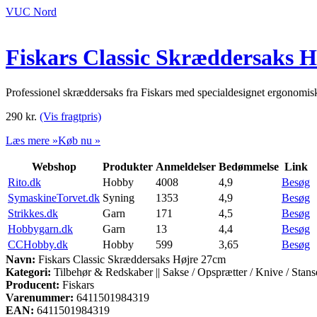
VUC Nord
Fiskars Classic Skræddersaks 
Professionel skræddersaks fra Fiskars med specialdesignet ergonomis
290
kr.
(Vis fragtpris)
Læs mere »
Køb nu »
Webshop
Produkter
Anmeldelser
Bedømmelse
Link
Rito.dk
Hobby
4008
4,9
Besøg
SymaskineTorvet.dk
Syning
1353
4,9
Besøg
Strikkes.dk
Garn
171
4,5
Besøg
Hobbygarn.dk
Garn
13
4,4
Besøg
CCHobby.dk
Hobby
599
3,65
Besøg
Navn:
Fiskars Classic Skræddersaks Højre 27cm
Kategori:
Tilbehør & Redskaber || Sakse / Opsprætter / Knive / Stanse
Producent:
Fiskars
Varenummer:
6411501984319
EAN:
6411501984319