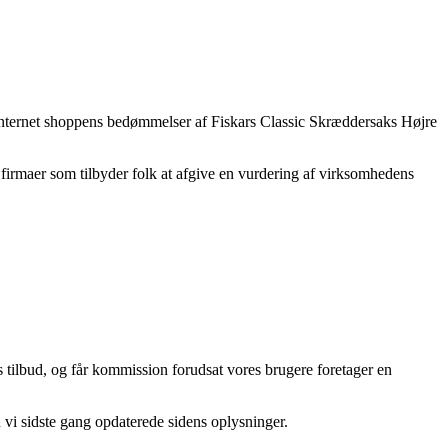
r internet shoppens bedømmelser af Fiskars Classic Skræddersaks Højre
t firmaer som tilbyder folk at afgive en vurdering af virksomhedens
s tilbud, og får kommission forudsat vores brugere foretager en
n vi sidste gang opdaterede sidens oplysninger.