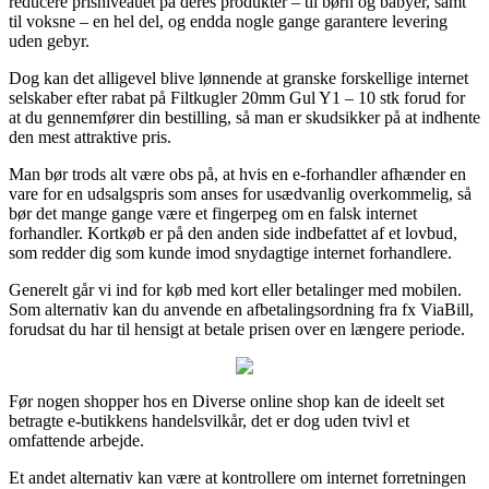
reducere prisniveauet på deres produkter – til børn og babyer, samt
til voksne – en hel del, og endda nogle gange garantere levering
uden gebyr.
Dog kan det alligevel blive lønnende at granske forskellige internet
selskaber efter rabat på Filtkugler 20mm Gul Y1 – 10 stk forud for
at du gennemfører din bestilling, så man er skudsikker på at indhente
den mest attraktive pris.
Man bør trods alt være obs på, at hvis en e-forhandler afhænder en
vare for en udsalgspris som anses for usædvanlig overkommelig, så
bør det mange gange være et fingerpeg om en falsk internet
forhandler. Kortkøb er på den anden side indbefattet af et lovbud,
som redder dig som kunde imod snydagtige internet forhandlere.
Generelt går vi ind for køb med kort eller betalinger med mobilen.
Som alternativ kan du anvende en afbetalingsordning fra fx ViaBill,
forudsat du har til hensigt at betale prisen over en længere periode.
Før nogen shopper hos en Diverse online shop kan de ideelt set
betragte e-butikkens handelsvilkår, det er dog uden tvivl et
omfattende arbejde.
Et andet alternativ kan være at kontrollere om internet forretningen