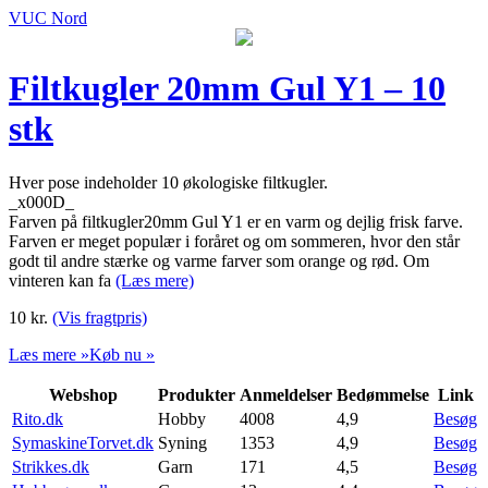
VUC Nord
Filtkugler 20mm Gul Y1 – 10
stk
Hver pose indeholder 10 økologiske filtkugler.
_x000D_
Farven på filtkugler20mm Gul Y1 er en varm og dejlig frisk farve.
Farven er meget populær i foråret og om sommeren, hvor den står
godt til andre stærke og varme farver som orange og rød. Om
vinteren kan fa
(Læs mere)
10
kr.
(Vis fragtpris)
Læs mere »
Køb nu »
Webshop
Produkter
Anmeldelser
Bedømmelse
Link
Rito.dk
Hobby
4008
4,9
Besøg
SymaskineTorvet.dk
Syning
1353
4,9
Besøg
Strikkes.dk
Garn
171
4,5
Besøg