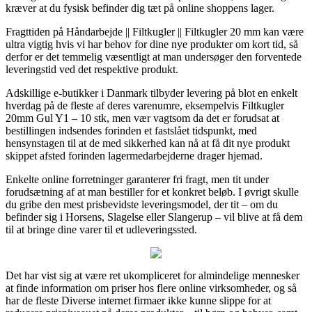
kræver at du fysisk befinder dig tæt på online shoppens lager.
Fragttiden på Håndarbejde || Filtkugler || Filtkugler 20 mm kan være
ultra vigtig hvis vi har behov for dine nye produkter om kort tid, så
derfor er det temmelig væsentligt at man undersøger den forventede
leveringstid ved det respektive produkt.
Adskillige e-butikker i Danmark tilbyder levering på blot en enkelt
hverdag på de fleste af deres varenumre, eksempelvis Filtkugler
20mm Gul Y1 – 10 stk, men vær vagtsom da det er forudsat at
bestillingen indsendes forinden et fastslået tidspunkt, med
hensynstagen til at de med sikkerhed kan nå at få dit nye produkt
skippet afsted forinden lagermedarbejderne drager hjemad.
Enkelte online forretninger garanterer fri fragt, men tit under
forudsætning af at man bestiller for et konkret beløb. I øvrigt skulle
du gribe den mest prisbevidste leveringsmodel, der tit – om du
befinder sig i Horsens, Slagelse eller Slangerup – vil blive at få dem
til at bringe dine varer til et udleveringssted.
Det har vist sig at være ret ukompliceret for almindelige mennesker
at finde information om priser hos flere online virksomheder, og så
har de fleste Diverse internet firmaer ikke kunne slippe for at