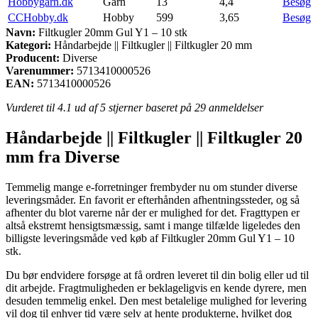
Hobbygarn.dk
Garn
13
4,4
Besøg
CCHobby.dk
Hobby
599
3,65
Besøg
Navn:
Filtkugler 20mm Gul Y1 – 10 stk
Kategori:
Håndarbejde || Filtkugler || Filtkugler 20 mm
Producent:
Diverse
Varenummer:
5713410000526
EAN:
5713410000526
Vurderet til
4.1
ud af 5 stjerner baseret på
29
anmeldelser
Håndarbejde || Filtkugler || Filtkugler 20
mm fra Diverse
Temmelig mange e-forretninger frembyder nu om stunder diverse
leveringsmåder. En favorit er efterhånden afhentningssteder, og så
afhenter du blot varerne når der er mulighed for det. Fragttypen er
altså ekstremt hensigtsmæssig, samt i mange tilfælde ligeledes den
billigste leveringsmåde ved køb af Filtkugler 20mm Gul Y1 – 10
stk.
Du bør endvidere forsøge at få ordren leveret til din bolig eller ud til
dit arbejde. Fragtmuligheden er beklageligvis en kende dyrere, men
desuden temmelig enkel. Den mest betalelige mulighed for levering
vil dog til enhver tid være selv at hente produkterne, hvilket dog