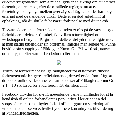
er e-mærke godkendt, som almindeligvis er en sikring om at internet
forretningen retter sig efter de opstillede regler, samt at e-
forretningen en gang i mellem overvåges af fagmænd der har meget
erfaring med de gældende vilkår. Dette er en god anledning til
opbakning, når du skulle få besvær i forbindelse med dit indkøb.
Tilsvarende er det at foretrække at kunden er obs på de væsentligste
forhold der indvirker på købet, fx hvilken returrettighed online
webshoppen benytter. På grund af dette er det ydermere afgørende,
at man stadig bibeholder sin ordremail, således man senere vil kunne
bevidne sin shopping af Filtkugler 20mm Gul Y1 – 10 stk, uanset
om du søger efter varer til en kvinde eller mand.
Trustpilot leverer ret passelige muligheder for at udforske diverse
forhenværende brugeres reflektioner og derved er det fornuftigt, at
du tolker online virksomhedens anmeldelser af Filtkugler 20mm Gul
Y1 – 10 stk forud for at du færdiggør din shopping.
Facebook tilbyder for øvrigt nogenlunde pæne muligheder for at få
kendskab til online forhandlerens popularitet. Her er der en del
shops på nettet som tilbyder folk at offentliggøre en vurdering af
virksomhedens service, hvilket ydermere kan udnyttes til vurdering
af kundetilfredsheden.