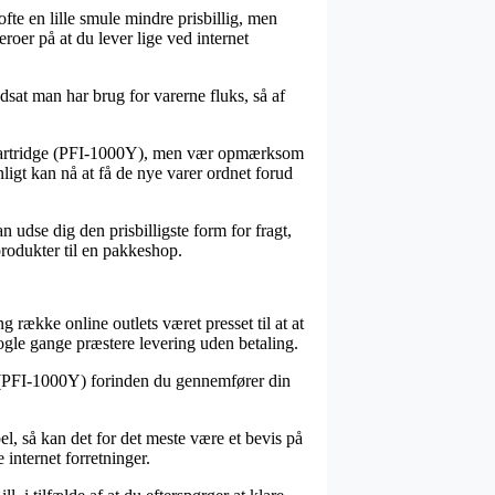
fte en lille smule mindre prisbillig, men
eroer på at du lever lige ved internet
dsat man har brug for varerne fluks, så af
 Cartridge (PFI-1000Y), men vær opmærksom
nligt kan nå at få de nye varer ordnet forud
n udse dig den prisbilligste form for fragt,
produkter til en pakkeshop.
g række online outlets været presset til at at
 nogle gange præstere levering uden betaling.
e (PFI-1000Y) forinden du gennemfører din
el, så kan det for det meste være et bevis på
 internet forretninger.