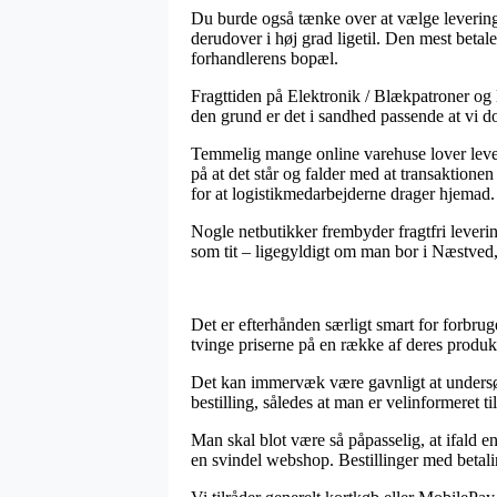
Du burde også tænke over at vælge levering ti
derudover i høj grad ligetil. Den mest betale
forhandlerens bopæl.
Fragttiden på Elektronik / Blækpatroner og l
den grund er det i sandhed passende at vi d
Temmelig mange online varehuse lover lev
på at det står og falder med at transaktionen
for at logistikmedarbejderne drager hjemad.
Nogle netbutikker frembyder fragtfri levering
som tit – ligegyldigt om man bor i Næstved, 
Det er efterhånden særligt smart for forbruge
tvinge priserne på en række af deres produkt
Det kan immervæk være gavnligt at undersøg
bestilling, således at man er velinformeret ti
Man skal blot være så påpasselig, at ifald e
en svindel webshop. Bestillinger med betalin