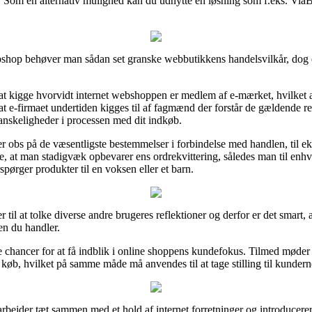
 Som en alternativ mulighed kan du udnytte en løsning som f.eks. ViaBill,
bshop behøver man sådan set granske webbutikkens handelsvilkår, dog er
 kigge hvorvidt internet webshoppen er medlem af e-mærket, hvilket alm
 at e-firmaet undertiden kigges til af fagmænd der forstår de gældende re
vanskeligheder i processen med dit indkøb.
 er obs på de væsentligste bestemmelser i forbindelse med handlen, til 
nde, at man stadigvæk opbevarer ens ordrekvittering, således man til enh
pørger produkter til en voksen eller et barn.
ger til at tolke diverse andre brugeres reflektioner og derfor er det sma
en du handler.
re chancer for at få indblik i online shoppens kundefokus. Tilmed møde
køb, hvilket på samme måde må anvendes til at tage stilling til kunderne
 arbejder tæt sammen med et hold af internet forretninger og introducere