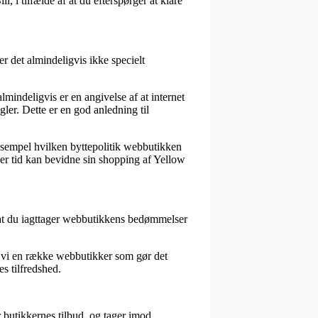
 i tilfælde af at du efterspørger at klare
 det almindeligvis ikke specielt
indeligvis er en angivelse af at internet
gler. Dette er en god anledning til
eksempel hvilken byttepolitik webbutikken
ver tid kan bevidne sin shopping af Yellow
rt, at du iagttager webbutikkens bedømmelser
r vi en række webbutikker som gør det
s tilfredshed.
r butikkernes tilbud, og tager imod