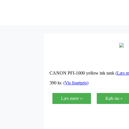
CANON PFI-1000 yellow ink tank
(Læs m
390
kr.
(Vis fragtpris)
Læs mere »
Køb nu »