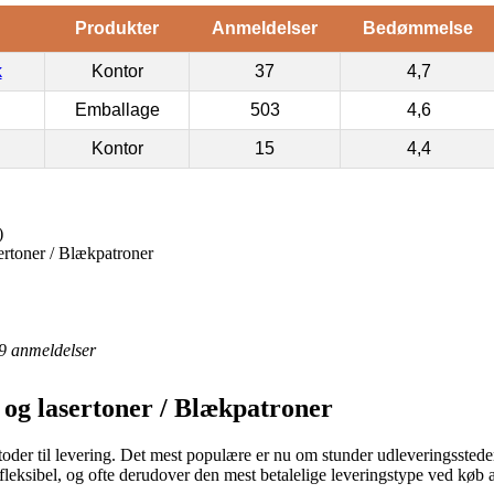
Produkter
Anmeldelser
Bedømmelse
k
Kontor
37
4,7
Emballage
503
4,6
Kontor
15
4,4
)
ertoner / Blækpatroner
9
anmeldelser
 og lasertoner / Blækpatroner
toder til levering. Det mest populære er nu om stunder udleveringssteder
 fleksibel, og ofte derudover den mest betalelige leveringstype ved køb