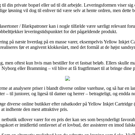
l din private bopæl eller ud til dit arbejde. Leveringsformen viser sig o
lige løsning vil dog til enhver tid være selv at hente ordren, men dette b
asertoner / Blækpatroner kan i nogle tilfælde være særligt relevant foru
obbelttjekker leveringstidspunktet for det pågældende produkt.
ering på næste hverdag på en masse varer, eksempelvis Yellow Inkjet
 realiseres før et angivent klokkeslæt, med det formål at de højst sandsy
, men oftest kun hvis man bestiller for et fastsat beløb. Ellers skulle ma
Nyborg eller Bramming – vil blive at få fragtfirmaet til at bringe dine 
rne at analysere priser i blandt diverse online varehuse, og så har en lan
er – til juniorer, og ligeså til damer og herrer – betragteligt, og endda
e diverse online butikker efter rabatkoder på Yellow Inkjet Cartridg
l at indhente den mest attraktive pris.
n netbutik udlover varer for en pris der kan ses som besynderligt favorab
gskort er imidlertid omfavnet af et lovbud, der assisterer en imod falske