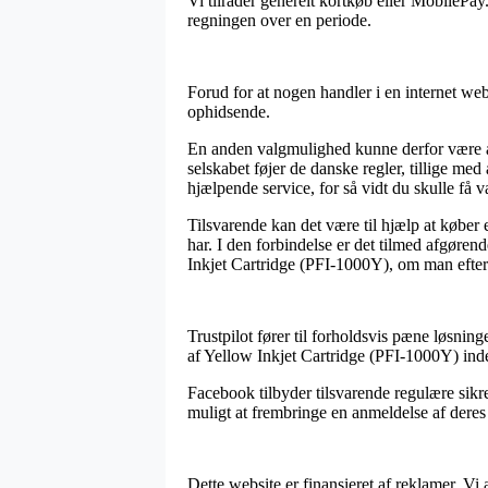
Vi tilråder generelt kortkøb eller MobilePay.
regningen over en periode.
Forud for at nogen handler i en internet we
ophidsende.
En anden valgmulighed kunne derfor være at
selskabet føjer de danske regler, tillige med
hjælpende service, for så vidt du skulle få 
Tilsvarende kan det være til hjælp at køber
har. I den forbindelse er det tilmed afgøre
Inkjet Cartridge (PFI-1000Y), om man efters
Trustpilot fører til forholdsvis pæne løsnin
af Yellow Inkjet Cartridge (PFI-1000Y) ind
Facebook tilbyder tilsvarende regulære sik
muligt at frembringe en anmeldelse af deres 
Dette website er finansieret af reklamer. Vi