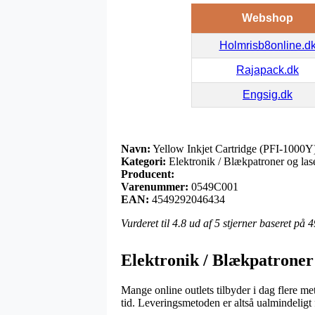
Webshop
Holmrisb8online.d
Rajapack.dk
Engsig.dk
Navn:
Yellow Inkjet Cartridge (PFI-1000Y
Kategori:
Elektronik / Blækpatroner og las
Producent:
Varenummer:
0549C001
EAN:
4549292046434
Vurderet til
4.8
ud af 5 stjerner baseret på
4
Elektronik / Blækpatroner
Mange online outlets tilbyder i dag flere me
tid. Leveringsmetoden er altså ualmindeligt