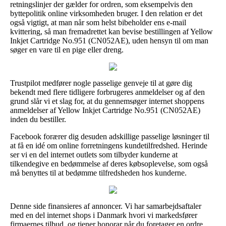
retningslinjer der gælder for ordren, som eksempelvis den
byttepolitik online virksomheden bruger. I den relation er det
også vigtigt, at man når som helst bibeholder ens e-mail
kvittering, så man fremadrettet kan bevise bestillingen af Yellow
Inkjet Cartridge No.951 (CN052AE), uden hensyn til om man
søger en vare til en pige eller dreng.
Trustpilot medfører nogle passelige genveje til at gøre dig
bekendt med flere tidligere forbrugeres anmeldelser og af den
grund slår vi et slag for, at du gennemsøger internet shoppens
anmeldelser af Yellow Inkjet Cartridge No.951 (CN052AE)
inden du bestiller.
Facebook forærer dig desuden adskillige passelige løsninger til
at få en idé om online forretningens kundetilfredshed. Herinde
ser vi en del internet outlets som tilbyder kunderne at
tilkendegive en bedømmelse af deres købsoplevelse, som også
må benyttes til at bedømme tilfredsheden hos kunderne.
Denne side finansieres af annoncer. Vi har samarbejdsaftaler
med en del internet shops i Danmark hvori vi markedsfører
firmaernes tilbud, og tjener honorar når du foretager en ordre.