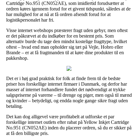
Cartridge No.951 (CN052AE), som imidlertid forudsætter at
ordren køres igennem forud for et givent tidspunkt, således at de
har mulighed for at nå at få ordren afsendt forud for at
logistikpersonalet har fri.
Visse internet webshops præsterer fragt uden gebyr, men oftest
er det påkrævet at du indkøber for en bestemt pris. Som
alternativ burde du tage den mindst kostelige fragttype, hvilket
oftest – hvad end man opholder sig tæt på Vejle, Hobro eller
Brande – er at få fragtmanden til at køre dine produkter til en
pakkeshop.
Det er i høj grad praktisk for folk at finde frem til de bedste
priser hos forskellige internet firmaer i Danmark, og derfor har
masser af internet forhandlere fundet det nødvendigt at trykke
salgspriserne på varerne – til drenge og piger, men også til mænd
og kvinder – betydeligt, og endda nogle gange sikre fragt uden
betaling.
Det kan dog alligevel være profitabelt at udforske et par
forskellige internet outlets efter rabat på Yellow Inkjet Cartridge
No.951 (CN052AE) inden du placerer ordren, så du er sikker på
at få den billigste pris.