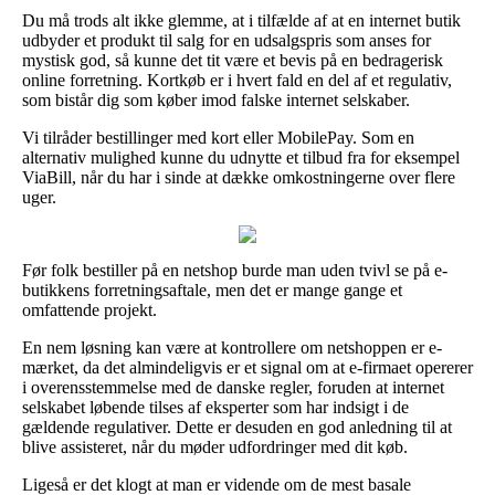
Du må trods alt ikke glemme, at i tilfælde af at en internet butik
udbyder et produkt til salg for en udsalgspris som anses for
mystisk god, så kunne det tit være et bevis på en bedragerisk
online forretning. Kortkøb er i hvert fald en del af et regulativ,
som bistår dig som køber imod falske internet selskaber.
Vi tilråder bestillinger med kort eller MobilePay. Som en
alternativ mulighed kunne du udnytte et tilbud fra for eksempel
ViaBill, når du har i sinde at dække omkostningerne over flere
uger.
Før folk bestiller på en netshop burde man uden tvivl se på e-
butikkens forretningsaftale, men det er mange gange et
omfattende projekt.
En nem løsning kan være at kontrollere om netshoppen er e-
mærket, da det almindeligvis er et signal om at e-firmaet opererer
i overensstemmelse med de danske regler, foruden at internet
selskabet løbende tilses af eksperter som har indsigt i de
gældende regulativer. Dette er desuden en god anledning til at
blive assisteret, når du møder udfordringer med dit køb.
Ligeså er det klogt at man er vidende om de mest basale