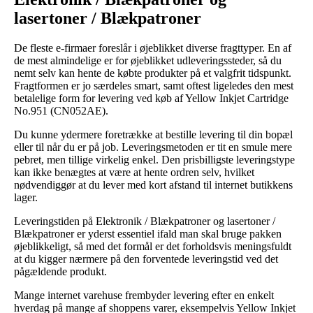
lasertoner / Blækpatroner
De fleste e-firmaer foreslår i øjeblikket diverse fragttyper. En af
de mest almindelige er for øjeblikket udleveringssteder, så du
nemt selv kan hente de købte produkter på et valgfrit tidspunkt.
Fragtformen er jo særdeles smart, samt oftest ligeledes den mest
betalelige form for levering ved køb af Yellow Inkjet Cartridge
No.951 (CN052AE).
Du kunne ydermere foretrække at bestille levering til din bopæl
eller til når du er på job. Leveringsmetoden er tit en smule mere
pebret, men tillige virkelig enkel. Den prisbilligste leveringstype
kan ikke benægtes at være at hente ordren selv, hvilket
nødvendiggør at du lever med kort afstand til internet butikkens
lager.
Leveringstiden på Elektronik / Blækpatroner og lasertoner /
Blækpatroner er yderst essentiel ifald man skal bruge pakken
øjeblikkeligt, så med det formål er det forholdsvis meningsfuldt
at du kigger nærmere på den forventede leveringstid ved det
pågældende produkt.
Mange internet varehuse frembyder levering efter en enkelt
hverdag på mange af shoppens varer, eksempelvis Yellow Inkjet