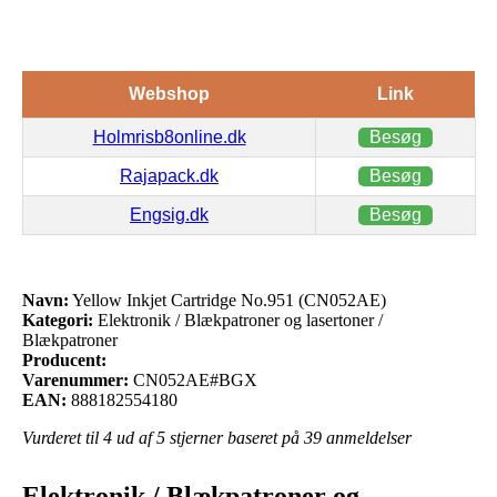
Webshop
Link
Holmrisb8online.dk
Besøg
Rajapack.dk
Besøg
Engsig.dk
Besøg
Navn:
Yellow Inkjet Cartridge No.951 (CN052AE)
Kategori:
Elektronik / Blækpatroner og lasertoner /
Blækpatroner
Producent:
Varenummer:
CN052AE#BGX
EAN:
888182554180
Vurderet til
4
ud af 5 stjerner baseret på
39
anmeldelser
Elektronik / Blækpatroner og