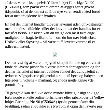
af deres varer, eksempelvis Yellow Inkjet Cartridge No.90
(C5064A), som påkræver at ordren aflægges før et givent
tidspunkt, så at de kan nå at få de nye varer sendt afsted forud
for at medarbejderne har fyraften.
En hel del internet handler tilbyder levering uden omkostninger,
men i de fleste tilfælde stiller det krav om at der handles for et
fastslået beløb. Desuden kan du vælge den mest betalelige
mulighed for fragt, hvilket ofte – om du bor nær Holstebro,
Holbæk eller Støvring – vil være at få leveret varerne til et
udleveringssted.
Det har vist sig at være i høj grad simpelt for alle og enhver at
finde de laveste priser fra diverse internet foretagender, og for
det har flertallet af internet butikker fundet det uundgåeligt at
reducere salgspriserne på produkterne – til børn og babyer, men
ligeledes til voksne – markant, og endda nogle gange yde
portofri fragt.
Til gengæld kan det ikke desto mindre blive gunstigt at kigge
forbi nogle enkelte online forhandlere efter rabatkoder på Yellow
Inkjet Cartridge No.90 (C5064A) før du gennemfører din
bestilling, sådan at du ikke er i tvivl om at opnå den laveste pris.