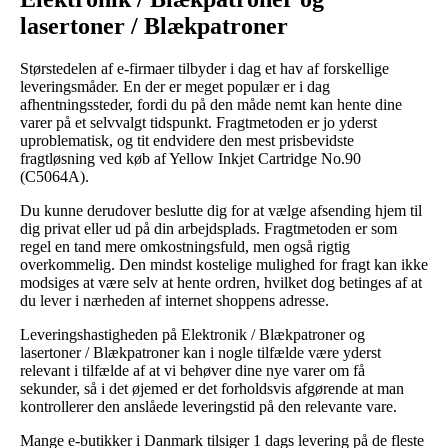
lasertoner / Blækpatroner
Størstedelen af e-firmaer tilbyder i dag et hav af forskellige
leveringsmåder. En der er meget populær er i dag
afhentningssteder, fordi du på den måde nemt kan hente dine
varer på et selvvalgt tidspunkt. Fragtmetoden er jo yderst
uproblematisk, og tit endvidere den mest prisbevidste
fragtløsning ved køb af Yellow Inkjet Cartridge No.90
(C5064A).
Du kunne derudover beslutte dig for at vælge afsending hjem til
dig privat eller ud på din arbejdsplads. Fragtmetoden er som
regel en tand mere omkostningsfuld, men også rigtig
overkommelig. Den mindst kostelige mulighed for fragt kan ikke
modsiges at være selv at hente ordren, hvilket dog betinges af at
du lever i nærheden af internet shoppens adresse.
Leveringshastigheden på Elektronik / Blækpatroner og
lasertoner / Blækpatroner kan i nogle tilfælde være yderst
relevant i tilfælde af at vi behøver dine nye varer om få
sekunder, så i det øjemed er det forholdsvis afgørende at man
kontrollerer den anslåede leveringstid på den relevante vare.
Mange e-butikker i Danmark tilsiger 1 dags levering på de fleste