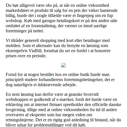
Du bør alligevel være obs på, at når en online virksomhed
markedsfører et produkt til salg for en pris der virker hamrende
billig, burde det i nogle tilfælde være et fingerpeg om en fup
webshop. Køb med gængse betalingskort er på den anden side
omfattet af en foranstaltning, der værner os imod uærlige
forretninger på nettet.
Vi tilråder generelt shopping med kort eller betalinger med
mobilen. Som et alternativ kan du benytte en løsning som
eksempelvis ViaBill, forudsat du ser en fordel i at honorere
prisen over en periode.
Forud for at nogen bestiller hos en online butik burde man
principielt studere forhandlerens forretningsbetingelser, det er
dog naturligvis et tidskrævende arbejde.
En nem løsning kan derfor være at granske hvorvidt
webshoppen er godkendt af e-mærket, fordi det burde være en
erklæring om at internet firmaet opretholder den officielle danske
lovgivning, tillige med at online virksomheden fra tid til anden
overværes af eksperter som har megen viden om
retningslinjerne. Det er en rigtig god anledning til bistand, når du
bliver udsat for problemstillinger ved dit køb.