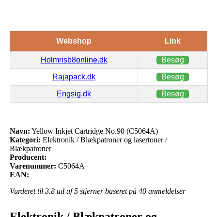
Webshop
Link
Holmrisb8online.dk
Besøg
Rajapack.dk
Besøg
Engsig.dk
Besøg
Navn:
Yellow Inkjet Cartridge No.90 (C5064A)
Kategori:
Elektronik / Blækpatroner og lasertoner /
Blækpatroner
Producent:
Varenummer:
C5064A
EAN:
Vurderet til
3.8
ud af 5 stjerner baseret på
40
anmeldelser
Elektronik / Blækpatroner og