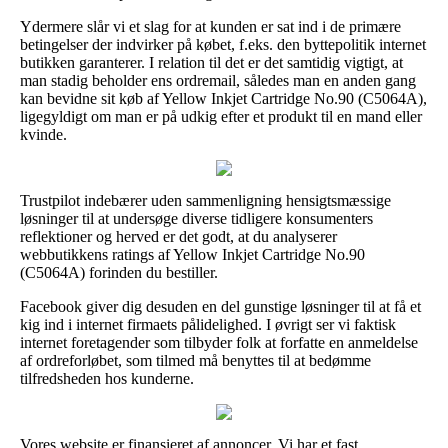
Ydermere slår vi et slag for at kunden er sat ind i de primære
betingelser der indvirker på købet, f.eks. den byttepolitik internet
butikken garanterer. I relation til det er det samtidig vigtigt, at
man stadig beholder ens ordremail, således man en anden gang
kan bevidne sit køb af Yellow Inkjet Cartridge No.90 (C5064A),
ligegyldigt om man er på udkig efter et produkt til en mand eller
kvinde.
Trustpilot indebærer uden sammenligning hensigtsmæssige
løsninger til at undersøge diverse tidligere konsumenters
reflektioner og herved er det godt, at du analyserer
webbutikkens ratings af Yellow Inkjet Cartridge No.90
(C5064A) forinden du bestiller.
Facebook giver dig desuden en del gunstige løsninger til at få et
kig ind i internet firmaets pålidelighed. I øvrigt ser vi faktisk
internet foretagender som tilbyder folk at forfatte en anmeldelse
af ordreforløbet, som tilmed må benyttes til at bedømme
tilfredsheden hos kunderne.
Vores website er finansieret af annoncer. Vi har et fast