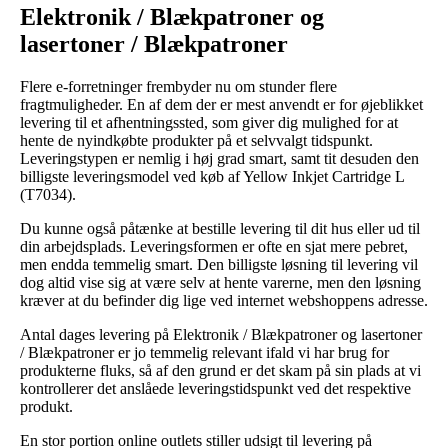
Elektronik / Blækpatroner og
lasertoner / Blækpatroner
Flere e-forretninger frembyder nu om stunder flere
fragtmuligheder. En af dem der er mest anvendt er for øjeblikket
levering til et afhentningssted, som giver dig mulighed for at
hente de nyindkøbte produkter på et selvvalgt tidspunkt.
Leveringstypen er nemlig i høj grad smart, samt tit desuden den
billigste leveringsmodel ved køb af Yellow Inkjet Cartridge L
(T7034).
Du kunne også påtænke at bestille levering til dit hus eller ud til
din arbejdsplads. Leveringsformen er ofte en sjat mere pebret,
men endda temmelig smart. Den billigste løsning til levering vil
dog altid vise sig at være selv at hente varerne, men den løsning
kræver at du befinder dig lige ved internet webshoppens adresse.
Antal dages levering på Elektronik / Blækpatroner og lasertoner
/ Blækpatroner er jo temmelig relevant ifald vi har brug for
produkterne fluks, så af den grund er det skam på sin plads at vi
kontrollerer det anslåede leveringstidspunkt ved det respektive
produkt.
En stor portion online outlets stiller udsigt til levering på