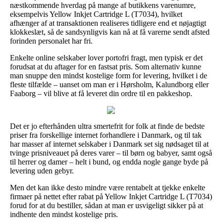
næstkommende hverdag på mange af butikkens varenumre,
eksempelvis Yellow Inkjet Cartridge L (T7034), hvilket
afhænger af at transaktionen realiseres tidligere end et nøjagtigt
klokkeslæt, så de sandsynligvis kan nå at få varerne sendt afsted
forinden personalet har fri.
Enkelte online selskaber lover portofri fragt, men typisk er det
forudsat at du aftager for en fastsat pris. Som alternativ kunne
man snuppe den mindst kostelige form for levering, hvilket i de
fleste tilfælde – uanset om man er i Hørsholm, Kalundborg eller
Faaborg – vil blive at få leveret din ordre til en pakkeshop.
Det er jo efterhånden ultra smertefrit for folk at finde de bedste
priser fra forskellige internet forhandlere i Danmark, og til tak
har masser af internet selskaber i Danmark set sig nødsaget til at
tvinge prisniveauet på deres varer – til børn og babyer, samt også
til herrer og damer – helt i bund, og endda nogle gange byde på
levering uden gebyr.
Men det kan ikke desto mindre være rentabelt at tjekke enkelte
firmaer på nettet efter rabat på Yellow Inkjet Cartridge L (T7034)
forud for at du bestiller, sådan at man er usvigeligt sikker på at
indhente den mindst kostelige pris.