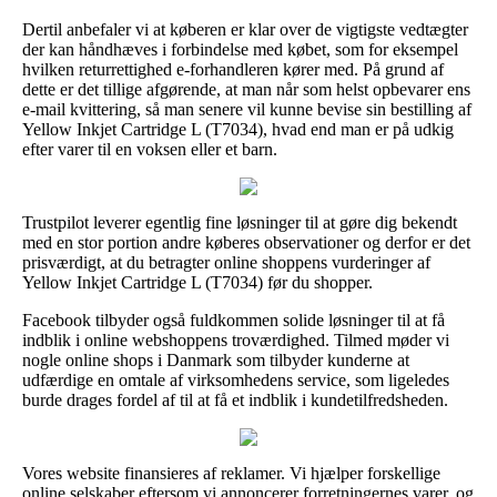
Dertil anbefaler vi at køberen er klar over de vigtigste vedtægter
der kan håndhæves i forbindelse med købet, som for eksempel
hvilken returrettighed e-forhandleren kører med. På grund af
dette er det tillige afgørende, at man når som helst opbevarer ens
e-mail kvittering, så man senere vil kunne bevise sin bestilling af
Yellow Inkjet Cartridge L (T7034), hvad end man er på udkig
efter varer til en voksen eller et barn.
Trustpilot leverer egentlig fine løsninger til at gøre dig bekendt
med en stor portion andre køberes observationer og derfor er det
prisværdigt, at du betragter online shoppens vurderinger af
Yellow Inkjet Cartridge L (T7034) før du shopper.
Facebook tilbyder også fuldkommen solide løsninger til at få
indblik i online webshoppens troværdighed. Tilmed møder vi
nogle online shops i Danmark som tilbyder kunderne at
udfærdige en omtale af virksomhedens service, som ligeledes
burde drages fordel af til at få et indblik i kundetilfredsheden.
Vores website finansieres af reklamer. Vi hjælper forskellige
online selskaber eftersom vi annoncerer forretningernes varer, og