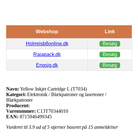
Webshop
Link
Holmrisb8online.dk
Besøg
Rajapack.dk
Besøg
Engsig.dk
Besøg
Navn:
Yellow Inkjet Cartridge L (T7034)
Kategori:
Elektronik / Blækpatroner og lasertoner /
Blækpatroner
Producent:
Varenummer:
C13T70344010
EAN:
8715946499345
Vurderet til
3.9
ud af 5 stjerner baseret på
15
anmeldelser