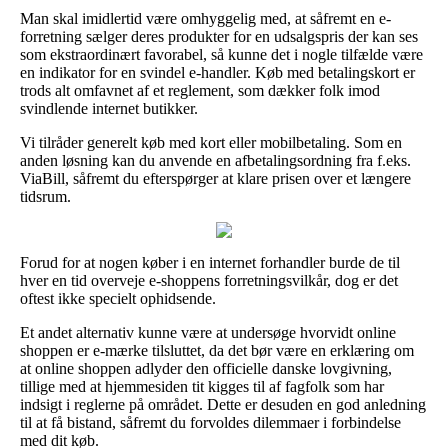
Man skal imidlertid være omhyggelig med, at såfremt en e-
forretning sælger deres produkter for en udsalgspris der kan ses
som ekstraordinært favorabel, så kunne det i nogle tilfælde være
en indikator for en svindel e-handler. Køb med betalingskort er
trods alt omfavnet af et reglement, som dækker folk imod
svindlende internet butikker.
Vi tilråder generelt køb med kort eller mobilbetaling. Som en
anden løsning kan du anvende en afbetalingsordning fra f.eks.
ViaBill, såfremt du efterspørger at klare prisen over et længere
tidsrum.
Forud for at nogen køber i en internet forhandler burde de til
hver en tid overveje e-shoppens forretningsvilkår, dog er det
oftest ikke specielt ophidsende.
Et andet alternativ kunne være at undersøge hvorvidt online
shoppen er e-mærke tilsluttet, da det bør være en erklæring om
at online shoppen adlyder den officielle danske lovgivning,
tillige med at hjemmesiden tit kigges til af fagfolk som har
indsigt i reglerne på området. Dette er desuden en god anledning
til at få bistand, såfremt du forvoldes dilemmaer i forbindelse
med dit køb.