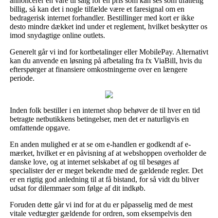
annoncerer en vare til salg for en pris som kan ses som ufattelig
billig, så kan det i nogle tilfælde være et faresignal om en
bedragerisk internet forhandler. Bestillinger med kort er ikke
desto mindre dækket ind under et reglement, hvilket beskytter os
imod snydagtige online outlets.
Generelt går vi ind for kortbetalinger eller MobilePay. Alternativt
kan du anvende en løsning på afbetaling fra fx ViaBill, hvis du
efterspørger at finansiere omkostningerne over en længere
periode.
Inden folk bestiller i en internet shop behøver de til hver en tid
betragte netbutikkens betingelser, men det er naturligvis en
omfattende opgave.
En anden mulighed er at se om e-handlen er godkendt af e-
mærket, hvilket er en påvisning af at webshoppen overholder de
danske love, og at internet selskabet af og til besøges af
specialister der er meget bekendte med de gældende regler. Det
er en rigtig god anledning til at få bistand, for så vidt du bliver
udsat for dilemmaer som følge af dit indkøb.
Foruden dette går vi ind for at du er påpasselig med de mest
vitale vedtægter gældende for ordren, som eksempelvis den