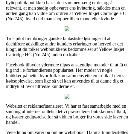
byttepolitik butikken har. I den sammenhæng er det også
relevant, at man stadig opbevarer ens kvittering, således man en
anden gang kan vidne om ordren af Yellow Inkjet Cartridge HC
(No.745), hvad end man shopper til en mand eller kvinde.
Trustpilot frembringer ganske fantastiske løsninger til at
dechifrere adskillige andre kunders erfaringer og herved er det
klogt, at du tolker webbutikkens bedømmelser af Yellow Inkjet
Cartridge HC (No.745) inden du køber.
Facebook tilbyder ydermere tilpas anstændige metoder til at få et
kig ind i e-forhandlerens popularitet. Her møder vi nogle
butikker på nettet hvor folk kan sammensætte en kritik af deres
købsoplevelse, som lige så vel kan anvendes til at danne dig et
indtryk af hvor tilfredse kunderne er.
Websitet er reklamefinansieret. Vi har et fast samarbejde med en
samling af internet outlets idet vi præsenterer butikkernes tilbud,
og høster godtgørelse for så vidt en bruger fra vores side laver en
handel.
Vejledning om varer og online webshops i Danmark understøttes