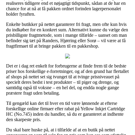
realiseres tidligere end et nøjagtigt tidspunkt, sådan at de har en
chance for at nå at få pakken ordnet forinden lagerpersonalet
holder fyraften.
Enkelte butikker på nettet garanterer fri fragt, men ofte kun hvis
du indkøber for en konkret sum. Alternativt kunne du vælge den
prisbilligste fragtmetode, som i mange tilfælde – uanset om man
befinder sig tæt på Randers, Hjørring eller Sorø – vil være at få
fragtfirmaet til at bringe pakken til en pakkeshop.
Det er i dag ret enkelt for forbrugerne at finde frem til de bedste
priser hos forskellige e-forretninger, og af den grund har flertallet
af shops på nettet set sig tvunget til at tvinge prisniveauet på
specielt deres bedst i test produkter – til piger og drenge, og
samtidig også til voksne – en hel del, og endda nogle gange
præstere fragt uden betaling.
Til gengæld kan det til hver en tid være lønnende at efterse
forskellige online firmaer efter rabat på Yellow Inkjet Cartridge
HC (No.745) inden du handler, så du er garanteret at indhente
den skarpeste pris.
Du skal bare huske på, at i tilfælde af at en butik på nettet