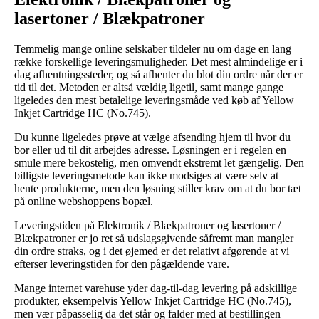
lasertoner / Blækpatroner
Temmelig mange online selskaber tildeler nu om dage en lang
række forskellige leveringsmuligheder. Det mest almindelige er i
dag afhentningssteder, og så afhenter du blot din ordre når der er
tid til det. Metoden er altså vældig ligetil, samt mange gange
ligeledes den mest betalelige leveringsmåde ved køb af Yellow
Inkjet Cartridge HC (No.745).
Du kunne ligeledes prøve at vælge afsending hjem til hvor du
bor eller ud til dit arbejdes adresse. Løsningen er i regelen en
smule mere bekostelig, men omvendt ekstremt let gængelig. Den
billigste leveringsmetode kan ikke modsiges at være selv at
hente produkterne, men den løsning stiller krav om at du bor tæt
på online webshoppens bopæl.
Leveringstiden på Elektronik / Blækpatroner og lasertoner /
Blækpatroner er jo ret så udslagsgivende såfremt man mangler
din ordre straks, og i det øjemed er det relativt afgørende at vi
efterser leveringstiden for den pågældende vare.
Mange internet varehuse yder dag-til-dag levering på adskillige
produkter, eksempelvis Yellow Inkjet Cartridge HC (No.745),
men vær påpasselig da det står og falder med at bestillingen