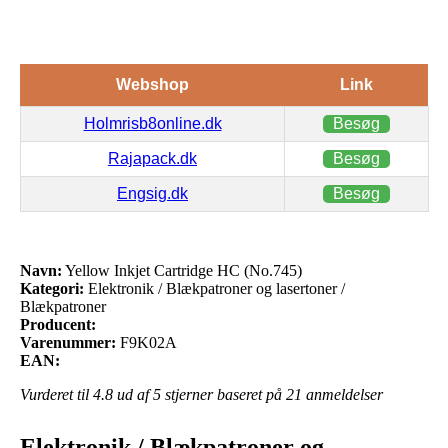
Webshop
Link
Holmrisb8online.dk
Besøg
Rajapack.dk
Besøg
Engsig.dk
Besøg
Navn:
Yellow Inkjet Cartridge HC (No.745)
Kategori:
Elektronik / Blækpatroner og lasertoner /
Blækpatroner
Producent:
Varenummer:
F9K02A
EAN:
Vurderet til
4.8
ud af 5 stjerner baseret på
21
anmeldelser
Elektronik / Blækpatroner og