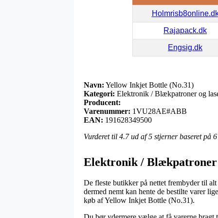
Holmrisb8online.d
Rajapack.dk
Engsig.dk
Navn:
Yellow Inkjet Bottle (No.31)
Kategori:
Elektronik / Blækpatroner og las
Producent:
Varenummer:
1VU28AE#ABB
EAN:
191628349500
Vurderet til
4.7
ud af 5 stjerner baseret på
6
Elektronik / Blækpatroner
De fleste butikker på nettet frembyder til a
dermed nemt kan hente de bestilte varer lige
køb af Yellow Inkjet Bottle (No.31).
Du bør ydermere vælge at få varerne bragt til