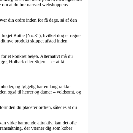
krav om at du bor nærved webshoppens
er din ordre inden for få dage, så af den
 Inkjet Bottle (No.31), hvilket dog er regnet
å dit nye produkt skippet afsted inden
 for et konkret beløb. Alternativt må du
gør, Holbæk eller Skjern – er at få
omheder, og følgelig har en lang række
uden også til herrer og damer – voldsomt, og
forinden du placerer ordren, således at du
 kan virke hamrende attraktiv, kan det ofte
oranstaltning, der værner dig som køber