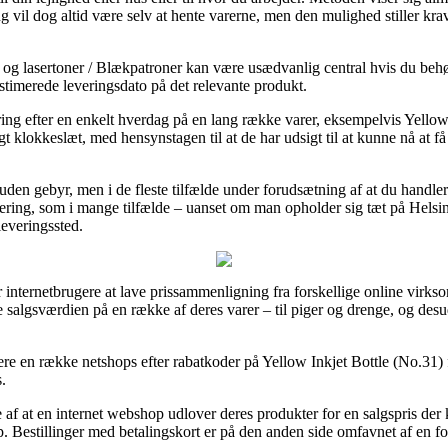
ng vil dog altid være selv at hente varerne, men den mulighed stiller 
og lasertoner / Blækpatroner kan være usædvanlig central hvis du behøv
estimerede leveringsdato på det relevante produkt.
ring efter en enkelt hverdag på en lang række varer, eksempelvis Yellow
tigt klokkeslæt, med hensynstagen til at de har udsigt til at kunne nå at f
 uden gebyr, men i de fleste tilfælde under forudsætning af at du handler
vering, som i mange tilfælde – uanset om man opholder sig tæt på Helsin
leveringssted.
 internetbrugere at lave prissammenligning fra forskellige online virks
se salgsværdien på en række af deres varer – til piger og drenge, og des
ere en række netshops efter rabatkoder på Yellow Inkjet Bottle (No.31) 
.
de af at en internet webshop udlover deres produkter for en salgspris der
op. Bestillinger med betalingskort er på den anden side omfavnet af en f