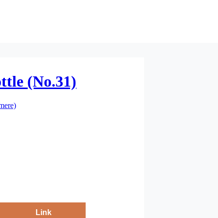
ttle (No.31)
mere)
Link