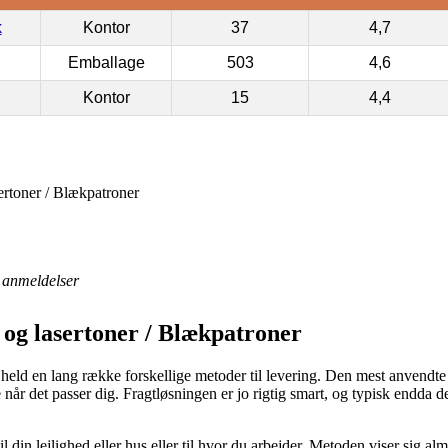
k
Kontor
37
4,7
Emballage
503
4,6
Kontor
15
4,4
ertoner / Blækpatroner
anmeldelser
 og lasertoner / Blækpatroner
lt held en lang række forskellige metoder til levering. Den mest anvendt
 når det passer dig. Fragtløsningen er jo rigtig smart, og typisk endda
 din lejlighed eller hus eller til hvor du arbejder. Metoden viser sig al