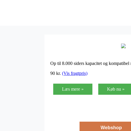
Op til 8.000 siders kapacitet og kompatib
90
kr.
(Vis fragtpris)
Læs mere »
Køb nu »
Webshop