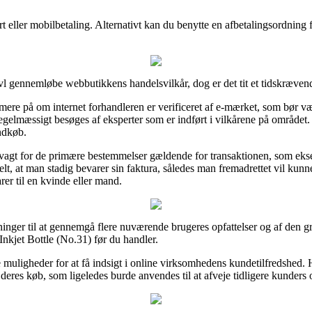
 eller mobilbetaling. Alternativt kan du benytte en afbetalingsordning fr
vl gennemløbe webbutikkens handelsvilkår, dog er det tit et tidskræven
ere på om internet forhandleren er verificeret af e-mærket, som bør væ
n regelmæssigt besøges af eksperter som er indført i vilkårene på området
indkøb.
å vagt for de primære bestemmelser gældende for transaktionen, som e
elt, at man stadig bevarer sin faktura, således man fremadrettet vil kun
er til en kvinde eller mand.
øsninger til at gennemgå flere nuværende brugeres opfattelser og af den g
Inkjet Bottle (No.31) før du handler.
muligheder for at få indsigt i online virksomhedens kundetilfredshed. 
 deres køb, som ligeledes burde anvendes til at afveje tidligere kunders 