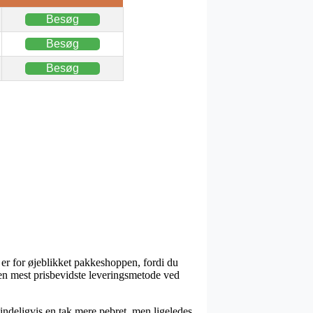
Besøg
Besøg
Besøg
e er for øjeblikket pakkeshoppen, fordi du
 den mest prisbevidste leveringsmetode ved
mindeligvis en tak mere pebret, men ligeledes