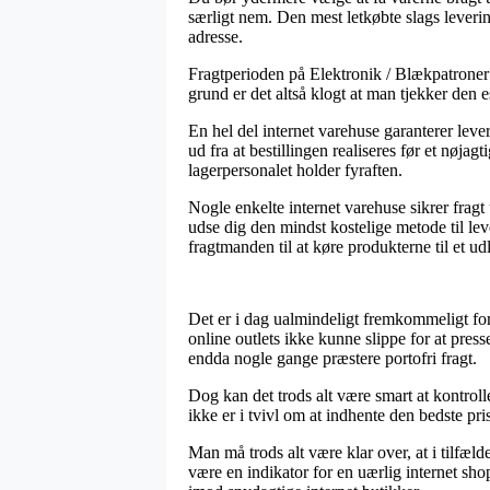
særligt nem. Den mest letkøbte slags leveri
adresse.
Fragtperioden på Elektronik / Blækpatroner 
grund er det altså klogt at man tjekker den 
En hel del internet varehuse garanterer leve
ud fra at bestillingen realiseres før et nøjag
lagerpersonalet holder fyraften.
Nogle enkelte internet varehuse sikrer fragt
udse dig den mindst kostelige metode til le
fragtmanden til at køre produkterne til et ud
Det er i dag ualmindeligt fremkommeligt for
online outlets ikke kunne slippe for at pres
endda nogle gange præstere portofri fragt.
Dog kan det trods alt være smart at kontroll
ikke er i tvivl om at indhente den bedste pris
Man må trods alt være klar over, at i tilfæl
være en indikator for en uærlig internet sh