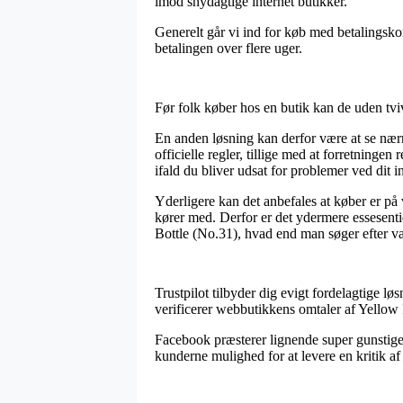
imod snydagtige internet butikker.
Generelt går vi ind for køb med betalingskort
betalingen over flere uger.
Før folk køber hos en butik kan de uden tvi
En anden løsning kan derfor være at se nærm
officielle regler, tillige med at forretninge
ifald du bliver udsat for problemer ved dit 
Yderligere kan det anbefales at køber er p
kører med. Derfor er det ydermere essesenti
Bottle (No.31), hvad end man søger efter var
Trustpilot tilbyder dig evigt fordelagtige l
verificerer webbutikkens omtaler af Yellow 
Facebook præsterer lignende super gunstige 
kunderne mulighed for at levere en kritik af