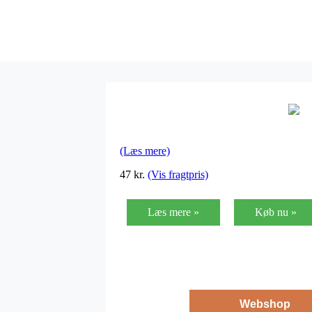
(Læs mere)
47
kr.
(Vis fragtpris)
Læs mere »
Køb nu »
Webshop