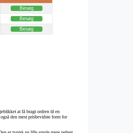
Besøg
Besøg
Besøg
blikket at få bragt ordren til en
 også den mest prisbevidste form for
 Den er typisk en lille smule mere pebret,