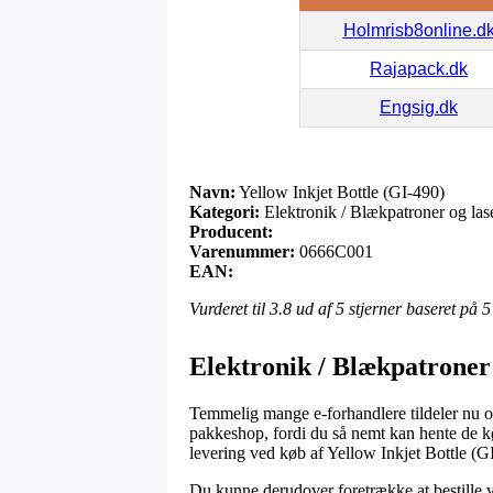
Holmrisb8online.d
Rajapack.dk
Engsig.dk
Navn:
Yellow Inkjet Bottle (GI-490)
Kategori:
Elektronik / Blækpatroner og las
Producent:
Varenummer:
0666C001
EAN:
Vurderet til
3.8
ud af 5 stjerner baseret på
5
Elektronik / Blækpatroner
Temmelig mange e-forhandlere tildeler nu om 
pakkeshop, fordi du så nemt kan hente de kø
levering ved køb af Yellow Inkjet Bottle (G
Du kunne derudover foretrække at bestille var