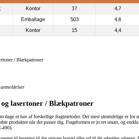
k
Kontor
37
4,7
Emballage
503
4,6
Kontor
15
4,4
ertoner / Blækpatroner
anmeldelser
 og lasertoner / Blækpatroner
dage et hav af forskellige fragtmetoder. Det mest almindelige er for øje
bte produkter når det passer dig. Fragtformen er jo ret smart, og endda
I-490).
erne til levering til din private bopæl eller ud til dit arbejdes adresse.