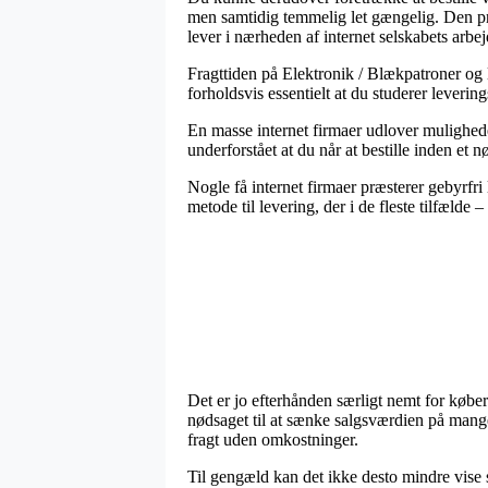
men samtidig temmelig let gængelig. Den pris
lever i nærheden af internet selskabets arbej
Fragttiden på Elektronik / Blækpatroner og 
forholdsvis essentielt at du studerer lever
En masse internet firmaer udlover mulighede
underforstået at du når at bestille inden et n
Nogle få internet firmaer præsterer gebyrfri 
metode til levering, der i de fleste tilfæld
Det er jo efterhånden særligt nemt for købere
nødsaget til at sænke salgsværdien på mange
fragt uden omkostninger.
Til gengæld kan det ikke desto mindre vise si