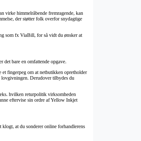
r kan virke himmelråbende fremragende, kan
melse, der støtter folk overfor snydagtige
ng som fx ViaBill, for så vidt du ønsker at
 er det bare en omfattende opgave.
e et fingerpeg om at netbutikken opretholder
m lovgivningen. Derudover tilbydes du
.eks. hvilken returpolitik virksomheden
nne eftervise sin ordre af Yellow Inkjet
et klogt, at du sonderer online forhandlerens