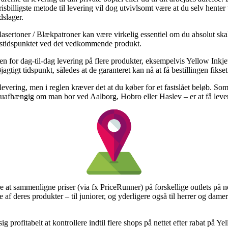
billigste metode til levering vil dog utvivlsomt være at du selv henter 
dslager.
lasertoner / Blækpatroner kan være virkelig essentiel om du absolut skal
ingstidspunktet ved det vedkommende produkt.
n for dag-til-dag levering på flere produkter, eksempelvis Yellow Inkjet
øjagtigt tidspunkt, således at de garanteret kan nå at få bestillingen fikse
levering, men i reglen kræver det at du køber for et fastslået beløb. Som 
e – uafhængig om man bor ved Aalborg, Hobro eller Haslev – er at få lever
 at sammenligne priser (via fx PriceRunner) på forskellige outlets på net
 af deres produkter – til juniorer, og yderligere også til herrer og da
g profitabelt at kontrollere indtil flere shops på nettet efter rabat på Ye