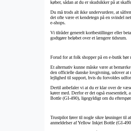
køber, sådan at du er skudsikker på at skaffe
Du må trods alt ikke undervurdere, at såfre
det ofte være et kendetegn på en svindel ne
e-shops.
Vi tilråder generelt kortbestillinger eller b
godtgøre beløbet over et længere tidsrum.
Forud for at folk shopper på en e-butik bør
Et alternativ kunne måske være at bemærke h
den officielle danske lovgivning, udover a
lejlighed til support, hvis du forvoldes udfor
Dertil anbefaler vi at du er klar over de væ
kører med. Derfor er det også essesentielt, 
Bottle (GI-490), ligegyldigt om du efterspør
Trustpilot fører til nogle sikre løsninger t
anmeldelser af Yellow Inkjet Bottle (GI-490