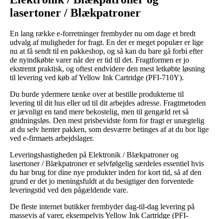
lasertoner / Blækpatroner
En lang række e-forretninger frembyder nu om dage et bredt
udvalg af muligheder for fragt. En der er meget populær er lige
nu at få sendt til en pakkeshop, og så kan du bare gå forbi efter
de nyindkøbte varer når der er tid til det. Fragtformen er jo
ekstremt praktisk, og oftest endvidere den mest letkøbte løsning
til levering ved køb af Yellow Ink Cartridge (PFI-710Y).
Du burde ydermere tænke over at bestille produkterne til
levering til dit hus eller ud til dit arbejdes adresse. Fragtmetoden
er jævnligt en tand mere bekostelig, men til gengæld ret så
gnidningsløs. Den mest prisbevidste form for fragt er unægtelig
at du selv henter pakken, som desværre betinges af at du bor lige
ved e-firmaets arbejdslager.
Leveringshastigheden på Elektronik / Blækpatroner og
lasertoner / Blækpatroner er selvfølgelig særdeles essentiel hvis
du har brug for dine nye produkter inden for kort tid, så af den
grund er det jo meningsfuldt at du besigtiger den forventede
leveringstid ved den pågældende vare.
De fleste internet butikker frembyder dag-til-dag levering på
massevis af varer, eksempelvis Yellow Ink Cartridge (PFI-