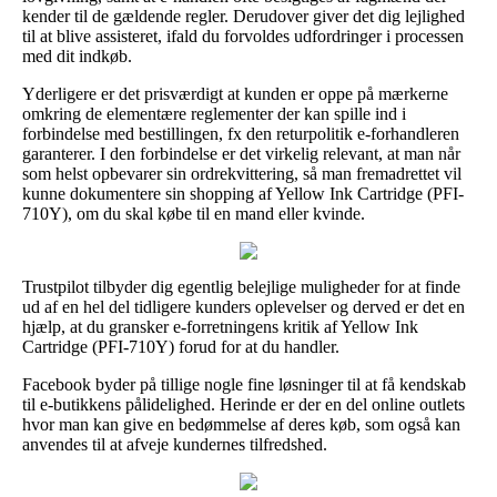
kender til de gældende regler. Derudover giver det dig lejlighed
til at blive assisteret, ifald du forvoldes udfordringer i processen
med dit indkøb.
Yderligere er det prisværdigt at kunden er oppe på mærkerne
omkring de elementære reglementer der kan spille ind i
forbindelse med bestillingen, fx den returpolitik e-forhandleren
garanterer. I den forbindelse er det virkelig relevant, at man når
som helst opbevarer sin ordrekvittering, så man fremadrettet vil
kunne dokumentere sin shopping af Yellow Ink Cartridge (PFI-
710Y), om du skal købe til en mand eller kvinde.
Trustpilot tilbyder dig egentlig belejlige muligheder for at finde
ud af en hel del tidligere kunders oplevelser og derved er det en
hjælp, at du gransker e-forretningens kritik af Yellow Ink
Cartridge (PFI-710Y) forud for at du handler.
Facebook byder på tillige nogle fine løsninger til at få kendskab
til e-butikkens pålidelighed. Herinde er der en del online outlets
hvor man kan give en bedømmelse af deres køb, som også kan
anvendes til at afveje kundernes tilfredshed.