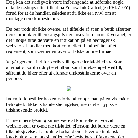
Dog kan det stadigvæk være indbringende at udforske nogle
enkelte e-shops efter tilbud på Yellow Ink Cartridge (PFI-710Y)
forud for at du handler, således at du ikke er i tvivl om at
modtage den skarpeste pris.
Du bør trods alt ikke overse, at i tilfælde af at en e-butik afsætter
deres produkter til en salgspris der anses for enormt favorabel, er
det i nogle tilfælde være en indikation på en bedragerisk
webshop. Handler med kort er imidlertid indbefattet af et
reglement, som værner en overfor falske online firmaer.
Vi går generelt ind for kortbestillinger eller MobilePay. Som
alternativ bør du udnytte et tilbud som for eksempel ViaBill,
såfremt du higer efter at afdrage omkostningerne over en
periode.
Inden folk bestiller hos en e-forhandler bør man på en vis måde
betragte butikkens handelsbetingelser, men det er typisk et
tidskrævende projekt.
En nemmere løsning kunne være at kontrollere hvorvidt
webshoppen er e-mærke tilsluttet, eftersom det burde være en
tilkendegivelse af at online forhandleren lever op til dansk
lovgivning, samt at e-handlen ofte besigtiges af fagmænd der