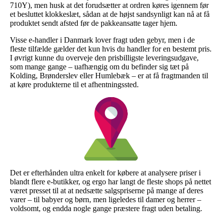
710Y), men husk at det forudsætter at ordren køres igennem før
et besluttet klokkeslæt, sådan at de højst sandsynligt kan nå at få
produktet sendt afsted før de pakkeansatte tager hjem.
Visse e-handler i Danmark lover fragt uden gebyr, men i de
fleste tilfælde gælder det kun hvis du handler for en bestemt pris.
I øvrigt kunne du overveje den prisbilligste leveringsudgave,
som mange gange – uafhængig om du befinder sig tæt på
Kolding, Brønderslev eller Humlebæk – er at få fragtmanden til
at køre produkterne til et afhentningssted.
Det er efterhånden ultra enkelt for købere at analysere priser i
blandt flere e-butikker, og ergo har langt de fleste shops på nettet
været presset til at at nedsætte salgspriserne på mange af deres
varer – til babyer og børn, men ligeledes til damer og herrer –
voldsomt, og endda nogle gange præstere fragt uden betaling.