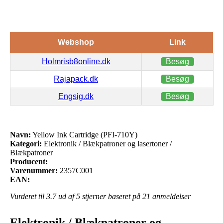
Webshop
Link
Holmrisb8online.dk
Besøg
Rajapack.dk
Besøg
Engsig.dk
Besøg
Navn:
Yellow Ink Cartridge (PFI-710Y)
Kategori:
Elektronik / Blækpatroner og lasertoner /
Blækpatroner
Producent:
Varenummer:
2357C001
EAN:
Vurderet til
3.7
ud af 5 stjerner baseret på
21
anmeldelser
Elektronik / Blækpatroner og