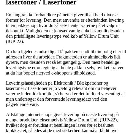
lasertoner / Lasertoner
En lang række forhandlere på nettet giver til alt held diverse
former for levering. Den mest anvendte er efterhånden levering
til en pakkeshop, hvor du så selv henter varerne på et valgfrit
tidspunkt. Muligheden er jo usædvanlig enkel, samt tit desuden
den prisbilligste leveringstype ved køb af Yellow Drum Unit
(IUP-22).
Du kan ligeledes udse dig at få pakken sendt til din bolig eller til
adressen hvor du arbejder. Fragtmetoden er almindeligvis lidt
dyrere, men desuden ret så let gængelig. Den mest betalelige
leveringstype er unægtelig at hente pakken selv, hvilket kræver
at du har bopæl nærved e-shoppens tilholdssted.
Leveringshastigheden på Elektronik / Blækpatroner og
lasertoner / Lasertoner er jo vældig relevant om du behøver
varerne inden for kort tid, så herved er det fuldt ud væsentligt at
man undersøger den forventede leveringsdato ved den
pågældende vare.
Adskillige internet shops giver levering på næste hverdag på
mange produkter, eksempelvis Yellow Drum Unit (IUP-22),
hvilket dog er forudsat at bestillingen laves før et besluttet
klokkeslæt, således at de med sikkerhed kan nå at få dit nye