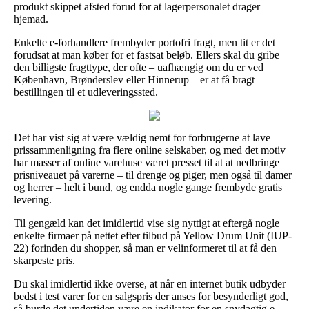
produkt skippet afsted forud for at lagerpersonalet drager
hjemad.
Enkelte e-forhandlere frembyder portofri fragt, men tit er det
forudsat at man køber for et fastsat beløb. Ellers skal du gribe
den billigste fragttype, der ofte – uafhængig om du er ved
København, Brønderslev eller Hinnerup – er at få bragt
bestillingen til et udleveringssted.
Det har vist sig at være vældig nemt for forbrugerne at lave
prissammenligning fra flere online selskaber, og med det motiv
har masser af online varehuse været presset til at at nedbringe
prisniveauet på varerne – til drenge og piger, men også til damer
og herrer – helt i bund, og endda nogle gange frembyde gratis
levering.
Til gengæld kan det imidlertid vise sig nyttigt at eftergå nogle
enkelte firmaer på nettet efter tilbud på Yellow Drum Unit (IUP-
22) forinden du shopper, så man er velinformeret til at få den
skarpeste pris.
Du skal imidlertid ikke overse, at når en internet butik udbyder
bedst i test varer for en salgspris der anses for besynderligt god,
så burde det undertiden være en indikator for en snydagtig e-