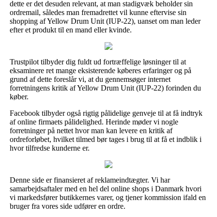
dette er det desuden relevant, at man stadigvæk beholder sin
ordremail, således man fremadrettet vil kunne eftervise sin
shopping af Yellow Drum Unit (IUP-22), uanset om man leder
efter et produkt til en mand eller kvinde.
Trustpilot tilbyder dig fuldt ud fortræffelige løsninger til at
eksaminere ret mange eksisterende køberes erfaringer og på
grund af dette foreslår vi, at du gennemsøger internet
forretningens kritik af Yellow Drum Unit (IUP-22) forinden du
køber.
Facebook tilbyder også rigtig pålidelige genveje til at få indtryk
af online firmaets pålidelighed. Herinde møder vi nogle
forretninger på nettet hvor man kan levere en kritik af
ordreforløbet, hvilket tilmed bør tages i brug til at få et indblik i
hvor tilfredse kunderne er.
Denne side er finansieret af reklameindtægter. Vi har
samarbejdsaftaler med en hel del online shops i Danmark hvori
vi markedsfører butikkernes varer, og tjener kommission ifald en
bruger fra vores side udfører en ordre.