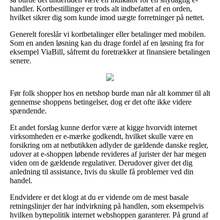
handler. Kortbestillinger er trods alt indbefattet af en orden,
hvilket sikrer dig som kunde imod uægte forretninger på nettet.
Generelt foreslår vi kortbetalinger eller betalinger med mobilen.
Som en anden løsning kan du drage fordel af en løsning fra for
eksempel ViaBill, såfremt du foretrækker at finansiere betalingen
senere.
Før folk shopper hos en netshop burde man når alt kommer til alt
gennemse shoppens betingelser, dog er det ofte ikke videre
spændende.
Et andet forslag kunne derfor være at kigge hvorvidt internet
virksomheden er e-mærke godkendt, hvilket skulle være en
forsikring om at netbutikken adlyder de gældende danske regler,
udover at e-shoppen løbende revideres af jurister der har megen
viden om de gældende regulativer. Derudover giver det dig
anledning til assistance, hvis du skulle få problemer ved din
handel.
Endvidere er det klogt at du er vidende om de mest basale
retningslinjer der har indvirkning på handlen, som eksempelvis
hvilken byttepolitik internet webshoppen garanterer. På grund af