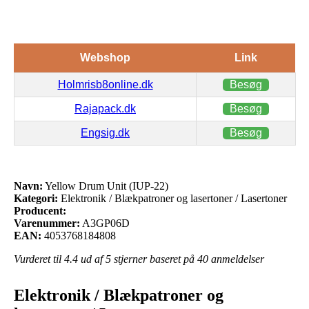
Webshop
Link
Holmrisb8online.dk
Besøg
Rajapack.dk
Besøg
Engsig.dk
Besøg
Navn:
Yellow Drum Unit (IUP-22)
Kategori:
Elektronik / Blækpatroner og lasertoner / Lasertoner
Producent:
Varenummer:
A3GP06D
EAN:
4053768184808
Vurderet til
4.4
ud af 5 stjerner baseret på
40
anmeldelser
Elektronik / Blækpatroner og