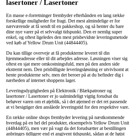
lasertoner / Lasertoner
En masse e-forretninger frembyder efterhånden en lang række
forskellige muligheder for fragt. Det mest almindelige er for
nærværende at få sendt til en pakkeshop, og så henter du bare
dine nye varer på et selvvalgt tidspunkt. Den er nemlig super
enkel, og oftest ligeledes den mest prisbevidste leveringsmetode
ved køb af Yellow Drum Unit (44844405).
Du kan tillige overveje at få produkterne leveret til din
hjemmeadresse eller til dit arbejdes adresse. Løsningen viser sig
oftest en sjat mere omkostningsfuld, men på den anden side
ekstremt nem. Den prisbilligste leveringsløsning er utvivlsomt at
hente produkterne selv, men det beroer på at du befinder dig i
nærheden af internet shoppens lager.
Leveringsdygtigheden på Elektronik / Blækpatroner og
lasertoner / Lasertoner er jo ualmindeligt vigtig forudsat du
behøver varen om et øjeblik, så i det øjemed er det ret passende
at vi besigtiger den anslåede leveringstid for den respektive vare.
En række online shops frembyder levering på næstkommende
hverdag på en hel del produkter, eksempelvis Yellow Drum Unit
(44844405), men vær på vagt da det forudsætter at bestillingen
anbringes tidligere end et angivent tidspunkt, sådan at de højst