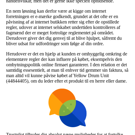
handelsvilkår, men det er gerne ikke specielt ophidsende.
En nem løsning kan derfor være at kigge om internet
forretningen er e-mærke godkendt, grundet at det ofte er en
påvisning af at internet butikken retter sig efter de opstillede
regler, udover at internet selskabet undertiden kontrolleres af
fagmænd der er meget fortrolige reglementet på området.
Derudover giver det dig genvej til at blive hjulpet, såfremt du
bliver udsat for udfordringer som følge af din ordre.
Herudover er det en hjælp at kunden er omhyggelig omkring de
elementære regler der kan influere på købet, eksempelvis den
ombytningspolitik online firmaet garanterer. I den relation er det
samtidig essesentielt, at man til enhver tid gemmer sin faktura, så
man altid vil kunne påvise købet af Yellow Drum Unit
(44844405), om du leder efter et produkt til en herre eller dame.
Trustpilot tilbyder dig absolut pæne muligheder for at fortolke