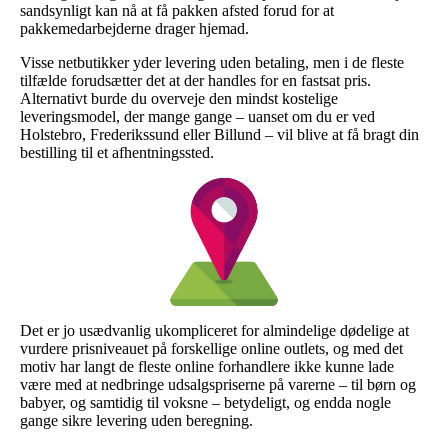
sandsynligt kan nå at få pakken afsted forud for at
pakkemedarbejderne drager hjemad.
Visse netbutikker yder levering uden betaling, men i de fleste
tilfælde forudsætter det at der handles for en fastsat pris.
Alternativt burde du overveje den mindst kostelige
leveringsmodel, der mange gange – uanset om du er ved
Holstebro, Frederikssund eller Billund – vil blive at få bragt din
bestilling til et afhentningssted.
Det er jo usædvanlig ukompliceret for almindelige dødelige at
vurdere prisniveauet på forskellige online outlets, og med det
motiv har langt de fleste online forhandlere ikke kunne lade
være med at nedbringe udsalgspriserne på varerne – til børn og
babyer, og samtidig til voksne – betydeligt, og endda nogle
gange sikre levering uden beregning.