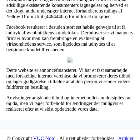
adskillige eksisterende konsumenters iagttagelser og herved er
det klogt, at du undersøger internet forhandlerens ratings af
Yellow Drum Unit (44844405) forud for at du køber.
Facebook resulterer i desuden stort set habile genveje til at få
indtryk af webbutikkens kundefokus. Derudover ser vi mange e-
firmaer hvor man kan frembringe en evaluering af
virksomhedens service, som ligeledes må udnyttes til at
bedømme kundetilfredsheden.
Dette website er annoncefinansieret. Vi har et fast samarbejde
med forskellige internet varehuse da vi promoverer deres tilbud,
og tager godtgørelse i tilfælde af at den person vi sender videre
fuldfører en bestilling.
Anvisninger angående tilbud og internet outlets understøttes nu
og da, men vi tager forbehold for ændringer der muligvis er
realiseret efter at vi sidst opdaterede vores data.
© Copyright
VUC Nord
- Alle rettigheder forbeholdes -
Artikler