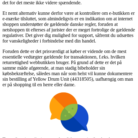
det for det meste ikke videre spændende.
Et nemt alternativ kunne derfor være at kontrollere om e-butikken er
e-mærke tilsluttet, som almindeligvis er en indikation om at internet
shoppen understøtter de gældende danske regler, foruden at
netshoppen tit efterses af jurister der er meget fortrolige de gældende
regulativer. Det giver dig mulighed for support, såfremt du udsættes
for vanskeligheder i forbindelse med din handel.
Foruden dette er det prisværdigt at køber er vidende om de mest
essentielle vedtægter gældende for transaktionen, f.eks. hvilken
returrettighed webbutikken bruger. På grund af dette er det på
samme måde afgørende, at man stadig bibeholder sin
købsbekræftelse, således man når som helst vil kunne dokumentere
sin bestilling af Yellow Drum Unit (44318505), uafhængig om man
er på shopping til en herre eller dame.