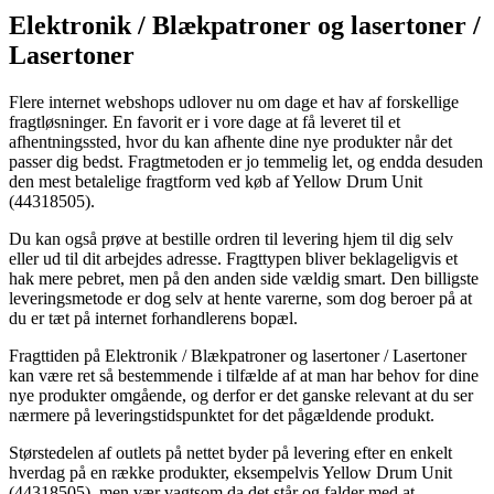
Elektronik / Blækpatroner og lasertoner /
Lasertoner
Flere internet webshops udlover nu om dage et hav af forskellige
fragtløsninger. En favorit er i vore dage at få leveret til et
afhentningssted, hvor du kan afhente dine nye produkter når det
passer dig bedst. Fragtmetoden er jo temmelig let, og endda desuden
den mest betalelige fragtform ved køb af Yellow Drum Unit
(44318505).
Du kan også prøve at bestille ordren til levering hjem til dig selv
eller ud til dit arbejdes adresse. Fragttypen bliver beklageligvis et
hak mere pebret, men på den anden side vældig smart. Den billigste
leveringsmetode er dog selv at hente varerne, som dog beroer på at
du er tæt på internet forhandlerens bopæl.
Fragttiden på Elektronik / Blækpatroner og lasertoner / Lasertoner
kan være ret så bestemmende i tilfælde af at man har behov for dine
nye produkter omgående, og derfor er det ganske relevant at du ser
nærmere på leveringstidspunktet for det pågældende produkt.
Størstedelen af outlets på nettet byder på levering efter en enkelt
hverdag på en række produkter, eksempelvis Yellow Drum Unit
(44318505), men vær vagtsom da det står og falder med at