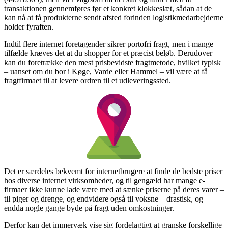
transaktionen gennemføres før et konkret klokkeslæt, sådan at de
kan nå at få produkterne sendt afsted forinden logistikmedarbejderne
holder fyraften.
Indtil flere internet foretagender sikrer portofri fragt, men i mange
tilfælde kræves det at du shopper for et præcist beløb. Derudover
kan du foretrække den mest prisbevidste fragtmetode, hvilket typisk
– uanset om du bor i Køge, Varde eller Hammel – vil være at få
fragtfirmaet til at levere ordren til et udleveringssted.
Det er særdeles bekvemt for internetbrugere at finde de bedste priser
hos diverse internet virksomheder, og til gengæld har mange e-
firmaer ikke kunne lade være med at sænke priserne på deres varer –
til piger og drenge, og endvidere også til voksne – drastisk, og
endda nogle gange byde på fragt uden omkostninger.
Derfor kan det immervæk vise sig fordelagtigt at granske forskellige