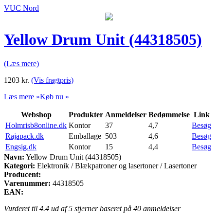
VUC Nord
Yellow Drum Unit (44318505)
(Læs mere)
1203
kr.
(Vis fragtpris)
Læs mere »
Køb nu »
Webshop
Produkter
Anmeldelser
Bedømmelse
Link
Holmrisb8online.dk
Kontor
37
4,7
Besøg
Rajapack.dk
Emballage
503
4,6
Besøg
Engsig.dk
Kontor
15
4,4
Besøg
Navn:
Yellow Drum Unit (44318505)
Kategori:
Elektronik / Blækpatroner og lasertoner / Lasertoner
Producent:
Varenummer:
44318505
EAN:
Vurderet til
4.4
ud af 5 stjerner baseret på
40
anmeldelser