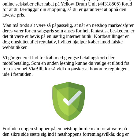
online selskaber efter rabat på Yellow Drum Unit (44318505) forud
for at du færdiggør din shopping, så du er garanteret at opnå den
laveste pris.
Man må trods alt være så påpasselig, at når en netshop markedsfører
deres varer for en salgspris som anses for helt fantastisk beskeden, er
det tit være et bevis på en uærlig internet butik. Kortbestillinger er
dog omsluttet af et regulativ, hvilket hjælper køber imod falske
webbutikker.
Vi går generelt ind for køb med gængse betalingskort eller
mobilbetaling. Som en anden løsning kunne du vælge et tilbud fra
for eksempel ViaBill, for så vidt du ønsker at honorere regningen
ude i fremtiden.
Forinden nogen shopper på en netshop burde man for at være på
den sikre side sætte sig ind i netshoppens forretningsvilkår, dog er