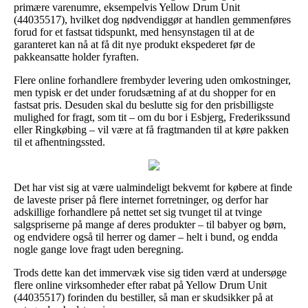
primære varenumre, eksempelvis Yellow Drum Unit
(44035517), hvilket dog nødvendiggør at handlen gemmenføres
forud for et fastsat tidspunkt, med hensynstagen til at de
garanteret kan nå at få dit nye produkt ekspederet før de
pakkeansatte holder fyraften.
Flere online forhandlere frembyder levering uden omkostninger,
men typisk er det under forudsætning af at du shopper for en
fastsat pris. Desuden skal du beslutte sig for den prisbilligste
mulighed for fragt, som tit – om du bor i Esbjerg, Frederikssund
eller Ringkøbing – vil være at få fragtmanden til at køre pakken
til et afhentningssted.
Det har vist sig at være ualmindeligt bekvemt for købere at finde
de laveste priser på flere internet forretninger, og derfor har
adskillige forhandlere på nettet set sig tvunget til at tvinge
salgspriserne på mange af deres produkter – til babyer og børn,
og endvidere også til herrer og damer – helt i bund, og endda
nogle gange love fragt uden beregning.
Trods dette kan det immervæk vise sig tiden værd at undersøge
flere online virksomheder efter rabat på Yellow Drum Unit
(44035517) forinden du bestiller, så man er skudsikker på at