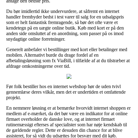
antage den bedste pris.
Du bør imidlertid ikke undervurdere, at såfremt en internet
handler frembyder bedst i test varer til salg for en udsalgspris
som er helt fantastisk fremragende, så bør det ofte være et
kendetegn på en uægte online butik. Køb med kort er på den
anden side omsluttet af en anordning, som passer på os imod
snydagtige online forretninger.
Generelt anbefaler vi bestillinger med kort eller betalinger med
mobilen. Alternativt burde du drage fordel af en
afbetalingsløsning som fx ViaBill, i tilfælde af at du tilstræber at
afdrage omkostningerne over tid.
Før folk bestiller hos en internet webshop bør de uden tvivl
gennemlæse deres vilkår, men det er undertiden et omfattende
projekt.
En nemmere løsning er at bemærke hvorvidt internet shoppen er
medlem af e-mærket, da det bør være en indikator for at online
firmaet overholder de danske love, og at internet firmaet
rutinemæssigt efterses af specialister som har nøje kendskab til
de gældende regler. Dette er desuden din chance for at blive
assisteret, for så vidt du udsættes for besvær med dit køb.