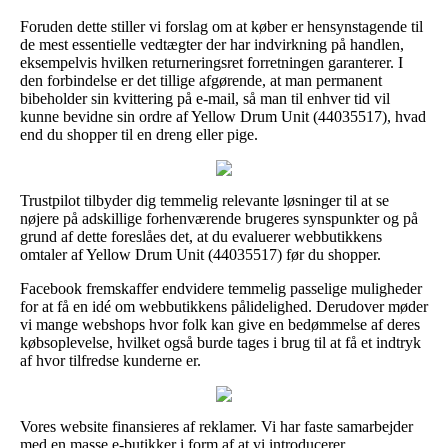
Foruden dette stiller vi forslag om at køber er hensynstagende til
de mest essentielle vedtægter der har indvirkning på handlen,
eksempelvis hvilken returneringsret forretningen garanterer. I
den forbindelse er det tillige afgørende, at man permanent
bibeholder sin kvittering på e-mail, så man til enhver tid vil
kunne bevidne sin ordre af Yellow Drum Unit (44035517), hvad
end du shopper til en dreng eller pige.
Trustpilot tilbyder dig temmelig relevante løsninger til at se
nøjere på adskillige forhenværende brugeres synspunkter og på
grund af dette foreslåes det, at du evaluerer webbutikkens
omtaler af Yellow Drum Unit (44035517) før du shopper.
Facebook fremskaffer endvidere temmelig passelige muligheder
for at få en idé om webbutikkens pålidelighed. Derudover møder
vi mange webshops hvor folk kan give en bedømmelse af deres
købsoplevelse, hvilket også burde tages i brug til at få et indtryk
af hvor tilfredse kunderne er.
Vores website finansieres af reklamer. Vi har faste samarbejder
med en masse e-butikker i form af at vi introducerer