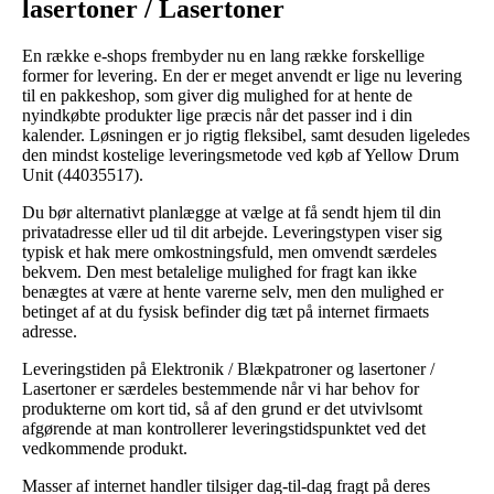
lasertoner / Lasertoner
En række e-shops frembyder nu en lang række forskellige
former for levering. En der er meget anvendt er lige nu levering
til en pakkeshop, som giver dig mulighed for at hente de
nyindkøbte produkter lige præcis når det passer ind i din
kalender. Løsningen er jo rigtig fleksibel, samt desuden ligeledes
den mindst kostelige leveringsmetode ved køb af Yellow Drum
Unit (44035517).
Du bør alternativt planlægge at vælge at få sendt hjem til din
privatadresse eller ud til dit arbejde. Leveringstypen viser sig
typisk et hak mere omkostningsfuld, men omvendt særdeles
bekvem. Den mest betalelige mulighed for fragt kan ikke
benægtes at være at hente varerne selv, men den mulighed er
betinget af at du fysisk befinder dig tæt på internet firmaets
adresse.
Leveringstiden på Elektronik / Blækpatroner og lasertoner /
Lasertoner er særdeles bestemmende når vi har behov for
produkterne om kort tid, så af den grund er det utvivlsomt
afgørende at man kontrollerer leveringstidspunktet ved det
vedkommende produkt.
Masser af internet handler tilsiger dag-til-dag fragt på deres