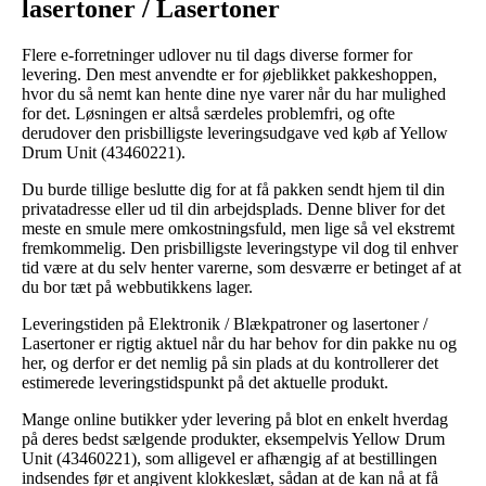
lasertoner / Lasertoner
Flere e-forretninger udlover nu til dags diverse former for
levering. Den mest anvendte er for øjeblikket pakkeshoppen,
hvor du så nemt kan hente dine nye varer når du har mulighed
for det. Løsningen er altså særdeles problemfri, og ofte
derudover den prisbilligste leveringsudgave ved køb af Yellow
Drum Unit (43460221).
Du burde tillige beslutte dig for at få pakken sendt hjem til din
privatadresse eller ud til din arbejdsplads. Denne bliver for det
meste en smule mere omkostningsfuld, men lige så vel ekstremt
fremkommelig. Den prisbilligste leveringstype vil dog til enhver
tid være at du selv henter varerne, som desværre er betinget af at
du bor tæt på webbutikkens lager.
Leveringstiden på Elektronik / Blækpatroner og lasertoner /
Lasertoner er rigtig aktuel når du har behov for din pakke nu og
her, og derfor er det nemlig på sin plads at du kontrollerer det
estimerede leveringstidspunkt på det aktuelle produkt.
Mange online butikker yder levering på blot en enkelt hverdag
på deres bedst sælgende produkter, eksempelvis Yellow Drum
Unit (43460221), som alligevel er afhængig af at bestillingen
indsendes før et angivent klokkeslæt, sådan at de kan nå at få