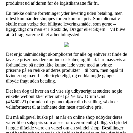
produktet ud af døren før de logistikansatte får fri.
En række online forretninger yder levering uden betaling, men
oftest kun når der shoppes for en konkret pris. Som alternativ
skulle man vælge den billigste leveringsmåde, som gerne –
ligegyldigt om man er i Roskilde, Dragør eller Skjern – vil blive
at få bragt varerne til et afhentningssted.
Det er jo ualmindeligt ukompliceret for alle og enhver at finde de
laveste priser hos flere online selskaber, og til tak har massevis af
forhandlere på nettet ikke kunne lade være med at tvinge
priserne på en række af deres produkter – til børn, men også til
kvinder og mænd – eftertrykkeligt, og endda nogle gange
tilbyde fragt uden betaling.
Det kan dog til hver en tid vise sig udbytterigt at studere nogle
enkelte webbutikker efter rabat på Yellow Drum Unit
(43460221) forinden du gennemfører din bestilling, så du er
velinformeret til at indhente den mest attraktive pris.
Du må alligevel huske på, at når en online shop udbyder deres
varer til en salgspris som anses for overordentlig billig, så bør det
i nogle tilfælde være en varsel om en svindel shop. Bestillinger