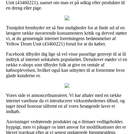
Unit (43460221), uanset om man er på udkig efter produkter til
en dreng eller pige.
Trustpilot frembyder ret så fine muligheder for at finde ud af en
længere række nuværende konsumenters kritik og derved støtter
vi, at du gennemgår internet forretningens bedømmelser af
Yellow Drum Unit (43460221) forud for at du køber.
Facebook tilbyder dig lige så vel visse passelige genveje til at få
indtryk af internet selskabets popularitet. Derudover møder vi en
række e-shops som tilbyder folk at give en omtale af
købsoplevelsen, hvilket også kan udnyttes til at fornemme hvor
glade kunderne er.
Vores side er annoncefinansieret. Vi har aftaler med en række
internet varehuse da vi introducerer virksomhedernes tilbud, og
tager imod honorar såfremt en af vores besøgende laver et
indkøb.
Anvisninger vedrørende produkter og e-firmaer vedligeholdes
hyppigt, men vi påtager os intet ansvar for modifikationer der er
blevet iværksat efter at vi senest opdaterede hjemmesidens