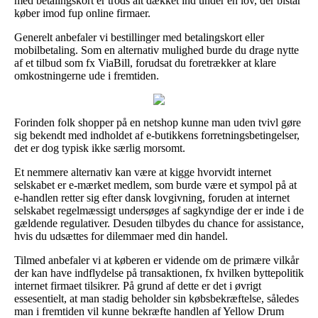
med betalingskort er trods alt dækket ind under en lov, der bistår
køber imod fup online firmaer.
Generelt anbefaler vi bestillinger med betalingskort eller
mobilbetaling. Som en alternativ mulighed burde du drage nytte
af et tilbud som fx ViaBill, forudsat du foretrækker at klare
omkostningerne ude i fremtiden.
Forinden folk shopper på en netshop kunne man uden tvivl gøre
sig bekendt med indholdet af e-butikkens forretningsbetingelser,
det er dog typisk ikke særlig morsomt.
Et nemmere alternativ kan være at kigge hvorvidt internet
selskabet er e-mærket medlem, som burde være et sympol på at
e-handlen retter sig efter dansk lovgivning, foruden at internet
selskabet regelmæssigt undersøges af sagkyndige der er inde i de
gældende regulativer. Desuden tilbydes du chance for assistance,
hvis du udsættes for dilemmaer med din handel.
Tilmed anbefaler vi at køberen er vidende om de primære vilkår
der kan have indflydelse på transaktionen, fx hvilken byttepolitik
internet firmaet tilsikrer. På grund af dette er det i øvrigt
essesentielt, at man stadig beholder sin købsbekræftelse, således
man i fremtiden vil kunne bekræfte handlen af Yellow Drum