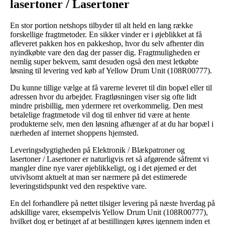
lasertoner / Lasertoner
En stor portion netshops tilbyder til alt held en lang række
forskellige fragtmetoder. En sikker vinder er i øjeblikket at få
afleveret pakken hos en pakkeshop, hvor du selv afhenter din
nyindkøbte vare den dag der passer dig. Fragtmuligheden er
nemlig super bekvem, samt desuden også den mest letkøbte
løsning til levering ved køb af Yellow Drum Unit (108R00777).
Du kunne tillige vælge at få varerne leveret til din bopæl eller til
adressen hvor du arbejder. Fragtløsningen viser sig ofte lidt
mindre prisbillig, men ydermere ret overkommelig. Den mest
betalelige fragtmetode vil dog til enhver tid være at hente
produkterne selv, men den løsning afhænger af at du har bopæl i
nærheden af internet shoppens hjemsted.
Leveringsdygtigheden på Elektronik / Blækpatroner og
lasertoner / Lasertoner er naturligvis ret så afgørende såfremt vi
mangler dine nye varer øjeblikkeligt, og i det øjemed er det
utvivlsomt aktuelt at man ser nærmere på det estimerede
leveringstidspunkt ved den respektive vare.
En del forhandlere på nettet tilsiger levering på næste hverdag på
adskillige varer, eksempelvis Yellow Drum Unit (108R00777),
hvilket dog er betinget af at bestillingen køres igennem inden et