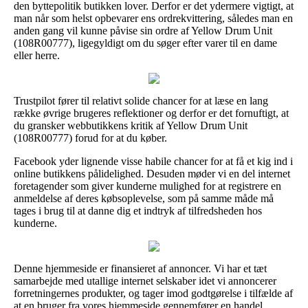
den byttepolitik butikken lover. Derfor er det ydermere vigtigt, at
man når som helst opbevarer ens ordrekvittering, således man en
anden gang vil kunne påvise sin ordre af Yellow Drum Unit
(108R00777), ligegyldigt om du søger efter varer til en dame
eller herre.
Trustpilot fører til relativt solide chancer for at læse en lang
række øvrige brugeres reflektioner og derfor er det fornuftigt, at
du gransker webbutikkens kritik af Yellow Drum Unit
(108R00777) forud for at du køber.
Facebook yder lignende visse habile chancer for at få et kig ind i
online butikkens pålidelighed. Desuden møder vi en del internet
foretagender som giver kunderne mulighed for at registrere en
anmeldelse af deres købsoplevelse, som på samme måde må
tages i brug til at danne dig et indtryk af tilfredsheden hos
kunderne.
Denne hjemmeside er finansieret af annoncer. Vi har et tæt
samarbejde med utallige internet selskaber idet vi annoncerer
forretningernes produkter, og tager imod godtgørelse i tilfælde af
at en bruger fra vores hjemmeside gennemfører en handel.