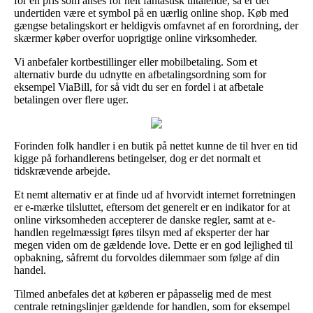
for en pris som anses for helt fantastisk tiltalende, så er det
undertiden være et symbol på en uærlig online shop. Køb med
gængse betalingskort er heldigvis omfavnet af en forordning, der
skærmer køber overfor uoprigtige online virksomheder.
Vi anbefaler kortbestillinger eller mobilbetaling. Som et
alternativ burde du udnytte en afbetalingsordning som for
eksempel ViaBill, for så vidt du ser en fordel i at afbetale
betalingen over flere uger.
Forinden folk handler i en butik på nettet kunne de til hver en tid
kigge på forhandlerens betingelser, dog er det normalt et
tidskrævende arbejde.
Et nemt alternativ er at finde ud af hvorvidt internet forretningen
er e-mærke tilsluttet, eftersom det generelt er en indikator for at
online virksomheden accepterer de danske regler, samt at e-
handlen regelmæssigt føres tilsyn med af eksperter der har
megen viden om de gældende love. Dette er en god lejlighed til
opbakning, såfremt du forvoldes dilemmaer som følge af din
handel.
Tilmed anbefales det at køberen er påpasselig med de mest
centrale retningslinjer gældende for handlen, som for eksempel