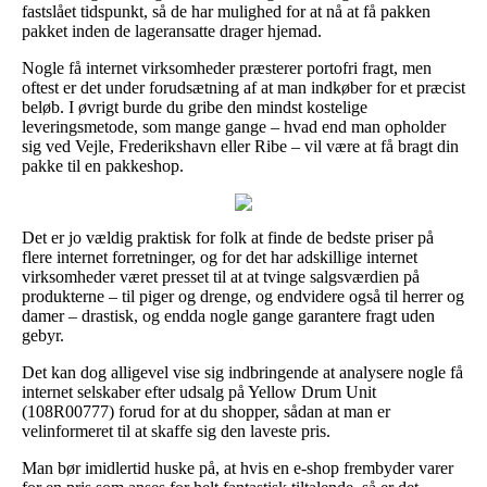
fastslået tidspunkt, så de har mulighed for at nå at få pakken
pakket inden de lageransatte drager hjemad.
Nogle få internet virksomheder præsterer portofri fragt, men
oftest er det under forudsætning af at man indkøber for et præcist
beløb. I øvrigt burde du gribe den mindst kostelige
leveringsmetode, som mange gange – hvad end man opholder
sig ved Vejle, Frederikshavn eller Ribe – vil være at få bragt din
pakke til en pakkeshop.
Det er jo vældig praktisk for folk at finde de bedste priser på
flere internet forretninger, og for det har adskillige internet
virksomheder været presset til at at tvinge salgsværdien på
produkterne – til piger og drenge, og endvidere også til herrer og
damer – drastisk, og endda nogle gange garantere fragt uden
gebyr.
Det kan dog alligevel vise sig indbringende at analysere nogle få
internet selskaber efter udsalg på Yellow Drum Unit
(108R00777) forud for at du shopper, sådan at man er
velinformeret til at skaffe sig den laveste pris.
Man bør imidlertid huske på, at hvis en e-shop frembyder varer