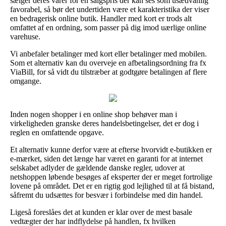
sælger deres varer for en salgspris der kan ses som usædvanlig
favorabel, så bør det undertiden være et karakteristika der viser
en bedragerisk online butik. Handler med kort er trods alt
omfattet af en ordning, som passer på dig imod uærlige online
varehuse.
Vi anbefaler betalinger med kort eller betalinger med mobilen.
Som et alternativ kan du overveje en afbetalingsordning fra fx
ViaBill, for så vidt du tilstræber at godtgøre betalingen af flere
omgange.
Inden nogen shopper i en online shop behøver man i
virkeligheden granske deres handelsbetingelser, det er dog i
reglen en omfattende opgave.
Et alternativ kunne derfor være at efterse hvorvidt e-butikken er
e-mærket, siden det længe har været en garanti for at internet
selskabet adlyder de gældende danske regler, udover at
netshoppen løbende besøges af eksperter der er meget fortrolige
lovene på området. Det er en rigtig god lejlighed til at få bistand,
såfremt du udsættes for besvær i forbindelse med din handel.
Ligeså foreslåes det at kunden er klar over de mest basale
vedtægter der har indflydelse på handlen, fx hvilken