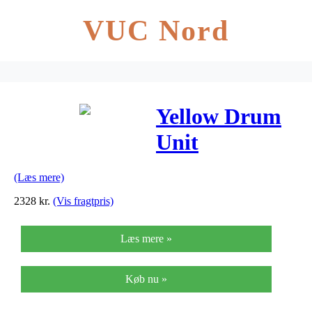
VUC Nord
Yellow Drum
Unit
(0256B002 –
(Læs mere)
C-EXV17)
2328
kr.
(Vis fragtpris)
Læs mere »
Køb nu »