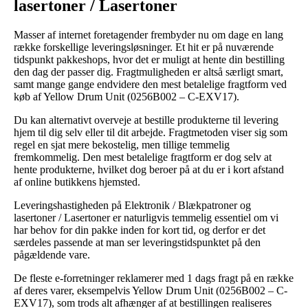
lasertoner / Lasertoner
Masser af internet foretagender frembyder nu om dage en lang
række forskellige leveringsløsninger. Et hit er på nuværende
tidspunkt pakkeshops, hvor det er muligt at hente din bestilling
den dag der passer dig. Fragtmuligheden er altså særligt smart,
samt mange gange endvidere den mest betalelige fragtform ved
køb af Yellow Drum Unit (0256B002 – C-EXV17).
Du kan alternativt overveje at bestille produkterne til levering
hjem til dig selv eller til dit arbejde. Fragtmetoden viser sig som
regel en sjat mere bekostelig, men tillige temmelig
fremkommelig. Den mest betalelige fragtform er dog selv at
hente produkterne, hvilket dog beroer på at du er i kort afstand
af online butikkens hjemsted.
Leveringshastigheden på Elektronik / Blækpatroner og
lasertoner / Lasertoner er naturligvis temmelig essentiel om vi
har behov for din pakke inden for kort tid, og derfor er det
særdeles passende at man ser leveringstidspunktet på den
pågældende vare.
De fleste e-forretninger reklamerer med 1 dags fragt på en række
af deres varer, eksempelvis Yellow Drum Unit (0256B002 – C-
EXV17), som trods alt afhænger af at bestillingen realiseres