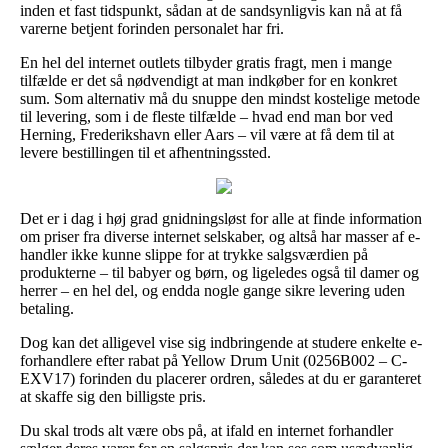
inden et fast tidspunkt, sådan at de sandsynligvis kan nå at få
varerne betjent forinden personalet har fri.
En hel del internet outlets tilbyder gratis fragt, men i mange
tilfælde er det så nødvendigt at man indkøber for en konkret
sum. Som alternativ må du snuppe den mindst kostelige metode
til levering, som i de fleste tilfælde – hvad end man bor ved
Herning, Frederikshavn eller Aars – vil være at få dem til at
levere bestillingen til et afhentningssted.
Det er i dag i høj grad gnidningsløst for alle at finde information
om priser fra diverse internet selskaber, og altså har masser af e-
handler ikke kunne slippe for at trykke salgsværdien på
produkterne – til babyer og børn, og ligeledes også til damer og
herrer – en hel del, og endda nogle gange sikre levering uden
betaling.
Dog kan det alligevel vise sig indbringende at studere enkelte e-
forhandlere efter rabat på Yellow Drum Unit (0256B002 – C-
EXV17) forinden du placerer ordren, således at du er garanteret
at skaffe sig den billigste pris.
Du skal trods alt være obs på, at ifald en internet forhandler