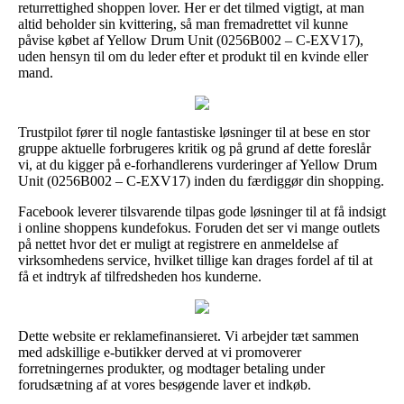
returrettighed shoppen lover. Her er det tilmed vigtigt, at man
altid beholder sin kvittering, så man fremadrettet vil kunne
påvise købet af Yellow Drum Unit (0256B002 – C-EXV17),
uden hensyn til om du leder efter et produkt til en kvinde eller
mand.
Trustpilot fører til nogle fantastiske løsninger til at bese en stor
gruppe aktuelle forbrugeres kritik og på grund af dette foreslår
vi, at du kigger på e-forhandlerens vurderinger af Yellow Drum
Unit (0256B002 – C-EXV17) inden du færdiggør din shopping.
Facebook leverer tilsvarende tilpas gode løsninger til at få indsigt
i online shoppens kundefokus. Foruden det ser vi mange outlets
på nettet hvor det er muligt at registrere en anmeldelse af
virksomhedens service, hvilket tillige kan drages fordel af til at
få et indtryk af tilfredsheden hos kunderne.
Dette website er reklamefinansieret. Vi arbejder tæt sammen
med adskillige e-butikker derved at vi promoverer
forretningernes produkter, og modtager betaling under
forudsætning af at vores besøgende laver et indkøb.