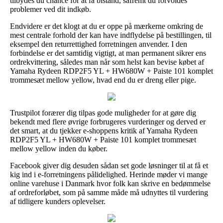
tilbydes du chance for at få bistand, såfremt du forvoldes
problemer ved dit indkøb.
Endvidere er det klogt at du er oppe på mærkerne omkring de
mest centrale forhold der kan have indflydelse på bestillingen, til
eksempel den returrettighed forretningen anvender. I den
forbindelse er det samtidig vigtigt, at man permanent sikrer ens
ordrekvittering, således man når som helst kan bevise købet af
Yamaha Rydeen RDP2F5 YL + HW680W + Paiste 101 komplet
trommesæt mellow yellow, hvad end du er dreng eller pige.
Trustpilot forærer dig tilpas gode muligheder for at gøre dig
bekendt med flere øvrige forbrugeres vurderinger og derved er
det smart, at du tjekker e-shoppens kritik af Yamaha Rydeen
RDP2F5 YL + HW680W + Paiste 101 komplet trommesæt
mellow yellow inden du køber.
Facebook giver dig desuden sådan set gode løsninger til at få et
kig ind i e-forretningens pålidelighed. Herinde møder vi mange
online varehuse i Danmark hvor folk kan skrive en bedømmelse
af ordreforløbet, som på samme måde må udnyttes til vurdering
af tidligere kunders oplevelser.