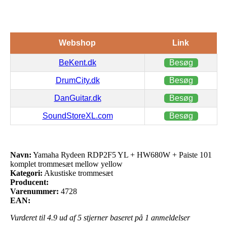
Webshop
Link
BeKent.dk
Besøg
DrumCity.dk
Besøg
DanGuitar.dk
Besøg
SoundStoreXL.com
Besøg
Navn:
Yamaha Rydeen RDP2F5 YL + HW680W + Paiste 101
komplet trommesæt mellow yellow
Kategori:
Akustiske trommesæt
Producent:
Varenummer:
4728
EAN:
Vurderet til
4.9
ud af 5 stjerner baseret på
1
anmeldelser