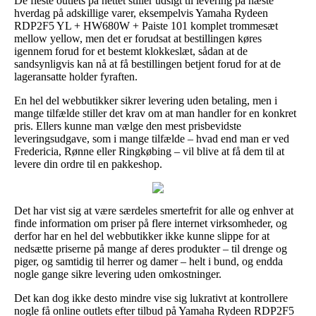
De fleste outlets på nettet stiller udsigt til levering på næste
hverdag på adskillige varer, eksempelvis Yamaha Rydeen
RDP2F5 YL + HW680W + Paiste 101 komplet trommesæt
mellow yellow, men det er forudsat at bestillingen køres
igennem forud for et bestemt klokkeslæt, sådan at de
sandsynligvis kan nå at få bestillingen betjent forud for at de
lageransatte holder fyraften.
En hel del webbutikker sikrer levering uden betaling, men i
mange tilfælde stiller det krav om at man handler for en konkret
pris. Ellers kunne man vælge den mest prisbevidste
leveringsudgave, som i mange tilfælde – hvad end man er ved
Fredericia, Rønne eller Ringkøbing – vil blive at få dem til at
levere din ordre til en pakkeshop.
Det har vist sig at være særdeles smertefrit for alle og enhver at
finde information om priser på flere internet virksomheder, og
derfor har en hel del webbutikker ikke kunne slippe for at
nedsætte priserne på mange af deres produkter – til drenge og
piger, og samtidig til herrer og damer – helt i bund, og endda
nogle gange sikre levering uden omkostninger.
Det kan dog ikke desto mindre vise sig lukrativt at kontrollere
nogle få online outlets efter tilbud på Yamaha Rydeen RDP2F5