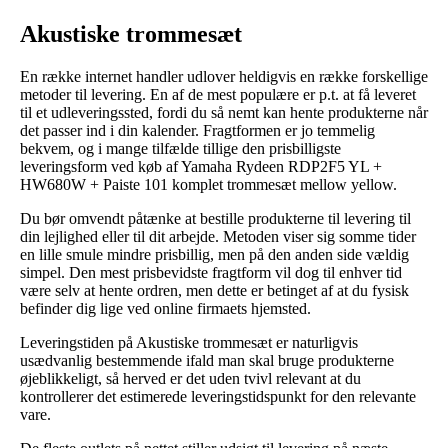
Akustiske trommesæt
En række internet handler udlover heldigvis en række forskellige
metoder til levering. En af de mest populære er p.t. at få leveret
til et udleveringssted, fordi du så nemt kan hente produkterne når
det passer ind i din kalender. Fragtformen er jo temmelig
bekvem, og i mange tilfælde tillige den prisbilligste
leveringsform ved køb af Yamaha Rydeen RDP2F5 YL +
HW680W + Paiste 101 komplet trommesæt mellow yellow.
Du bør omvendt påtænke at bestille produkterne til levering til
din lejlighed eller til dit arbejde. Metoden viser sig somme tider
en lille smule mindre prisbillig, men på den anden side vældig
simpel. Den mest prisbevidste fragtform vil dog til enhver tid
være selv at hente ordren, men dette er betinget af at du fysisk
befinder dig lige ved online firmaets hjemsted.
Leveringstiden på Akustiske trommesæt er naturligvis
usædvanlig bestemmende ifald man skal bruge produkterne
øjeblikkeligt, så herved er det uden tvivl relevant at du
kontrollerer det estimerede leveringstidspunkt for den relevante
vare.