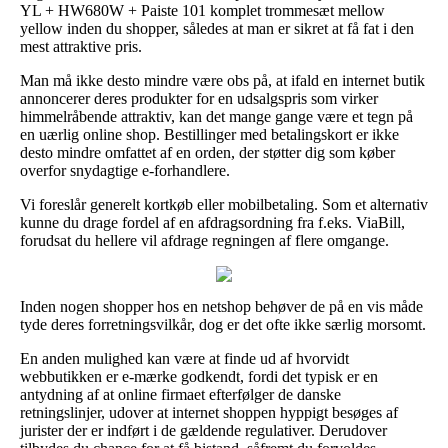
YL + HW680W + Paiste 101 komplet trommesæt mellow
yellow inden du shopper, således at man er sikret at få fat i den
mest attraktive pris.
Man må ikke desto mindre være obs på, at ifald en internet butik
annoncerer deres produkter for en udsalgspris som virker
himmelråbende attraktiv, kan det mange gange være et tegn på
en uærlig online shop. Bestillinger med betalingskort er ikke
desto mindre omfattet af en orden, der støtter dig som køber
overfor snydagtige e-forhandlere.
Vi foreslår generelt kortkøb eller mobilbetaling. Som et alternativ
kunne du drage fordel af en afdragsordning fra f.eks. ViaBill,
forudsat du hellere vil afdrage regningen af flere omgange.
Inden nogen shopper hos en netshop behøver de på en vis måde
tyde deres forretningsvilkår, dog er det ofte ikke særlig morsomt.
En anden mulighed kan være at finde ud af hvorvidt
webbutikken er e-mærke godkendt, fordi det typisk er en
antydning af at online firmaet efterfølger de danske
retningslinjer, udover at internet shoppen hyppigt besøges af
jurister der er indført i de gældende regulativer. Derudover