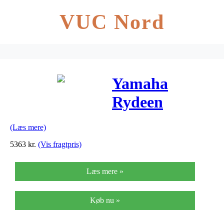
VUC Nord
Yamaha
Rydeen
RDP2F5 YL +
(Læs mere)
HW680W +
5363
kr.
(Vis fragtpris)
Paiste 101
Læs mere »
komplet
trommesæt
Køb nu »
mellow yellow