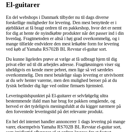
El-guitarer
En del webshops i Danmark tilbyder nu til dags diverse
forskellige muligheder for levering. Den mest benyttede er i
øjeblikket at få bragt ordren til en pakkeshop, hvor det er nemt
for dig at hente de nyindkøbte produkter når det passer ind i din
hverdag. Fragtmetoden er altså i høj grad overkommelig, og i
mange tilfælde endvidere den mest letkøbte form for levering
ved køb af Yamaha RS702B BL Revstar el-guitar sort.
Du kunne ligeledes prøve at vælge at få udbragt hjem til dig
privat eller ud til dit arbejdes adresse. Fragtløsningen viser sig
uheldigvis en kende mere pebret, men lige så vel særdeles
overkommelig. Den mest betalelige slags levering er utvivlsomt
at du selv henter varerne, men den mulighed beroer på at du
fysisk befinder dig lige ved online firmaets hjemsted.
Leveringstidspunktet på El-guitarer er selvfølgelig ultra
bestemmende ifald man har brug for pakken omgående, og
herved er det tydeligvis meningsfuldt at du kigger nærmere på
den forventede leveringstid på det relevante produkt.
En hel del internet handler annoncerer 1 dags levering på mange
varer, eksempelvis Yamaha RS702B BL Revstar el-guitar sort,