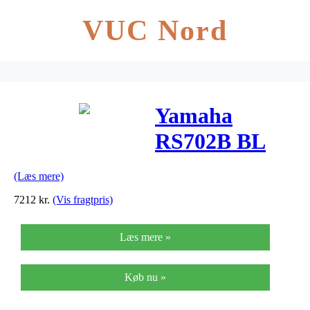
VUC Nord
Yamaha
RS702B BL
Revstar el-
(Læs mere)
guitar sort
7212
kr.
(Vis fragtpris)
Læs mere »
Køb nu »