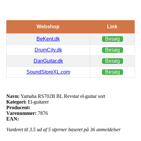
Webshop
Link
BeKent.dk
Besøg
DrumCity.dk
Besøg
DanGuitar.dk
Besøg
SoundStoreXL.com
Besøg
Navn:
Yamaha RS702B BL Revstar el-guitar sort
Kategori:
El-guitarer
Producent:
Varenummer:
7876
EAN:
Vurderet til
3.5
ud af 5 stjerner baseret på
36
anmeldelser