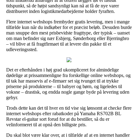
som imidlertid afhænger af at ordren lægges før et fastsat
tidspunkt, så de højst sandsynligt kan nå at få de nye varer
distribueret inden logistikmedarbejderne holder fyraften.
Flere internet webshops frembyder gratis levering, men i mange
tilfælde kun når du indkøber for et præcist beløb. Desuden burde
man snuppe den mest prisbevidste fragttype, der typisk – uanset
om man befinder sig nær Esbjerg, Sønderborg eller Bjerringbro
– vil blive at få fragtfirmaet til at levere din pakke til et
udleveringssted.
Det er efterhånden i høj grad ukompliceret for almindelige
dødelige at prissammenligne fra forskellige online webshops, og
til tak har massevis af e-firmaer set sig tvunget til at trykke
priserne på produkterne – til babyer og børn, og ligeledes til
voksne – drastisk, og endda nogle gange byde på levering uden
gebyr.
Trods dette kan det til hver en tid vise sig lønsomt at checke flere
internet webshops efter rabatkoder på Yamaha RS702B BL
Revstar el-guitar sort forud for at du bestiller, så du er
velinformeret til at opnå den billigste pris.
Du skal blot være klar over, at i tilfælde af at en internet handler