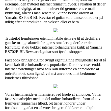
eksempel den bytteret internet firmaet tilbyder. I relation til det er
det tilmed vigtigt, at man til enhver tid gemmer ens e-mail
kvittering, således man senere vil kunne bevise ordren af
Yamaha RS702B BL Revstar el-guitar sort, uanset om du er på
udkig efter et produkt til en voksen eller et barn.
Trustpilot frembringer egentlig habile genveje til at dechifrere
ganske mange aktuelle brugeres omtaler og derfor er det
fornuftigt, at du tjekker internet forhandlerens kritik af Yamaha
RS702B BL Revstar el-guitar sort før du shopper.
Facebook bringer dig for øvrigt egentlig fine muligheder for at få
kendskab til e-forhandlerens popularitet. Derudover ses endda
internet forretninger hvor folk kan udforme en anmeldelse af
ordreforløbet, som lige så vel må anvendes til at bedømme
kundernes tilfredshed.
Vores hjemmeside er finansieret ved hjælp af annoncer. Vi har
faste samarbejder med en del online forhandlere i form af at vi
fremviser firmaernes tilbud, og tjener honorar under
forudsætning af at en af vores brugere fuldfører et indkøb.