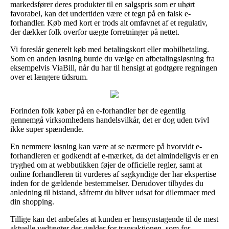
markedsfører deres produkter til en salgspris som er uhørt
favorabel, kan det undertiden være et tegn på en falsk e-
forhandler. Køb med kort er trods alt omfavnet af et regulativ,
der dækker folk overfor uægte forretninger på nettet.
Vi foreslår generelt køb med betalingskort eller mobilbetaling.
Som en anden løsning burde du vælge en afbetalingsløsning fra
eksempelvis ViaBill, når du har til hensigt at godtgøre regningen
over et længere tidsrum.
Forinden folk køber på en e-forhandler bør de egentlig
gennemgå virksomhedens handelsvilkår, det er dog uden tvivl
ikke super spændende.
En nemmere løsning kan være at se nærmere på hvorvidt e-
forhandleren er godkendt af e-mærket, da det almindeligvis er en
tryghed om at webbutikken føjer de officielle regler, samt at
online forhandleren tit vurderes af sagkyndige der har ekspertise
inden for de gældende bestemmelser. Derudover tilbydes du
anledning til bistand, såfremt du bliver udsat for dilemmaer med
din shopping.
Tillige kan det anbefales at kunden er hensynstagende til de mest
aktuelle vedtægter der gælder for transaktionen, som for