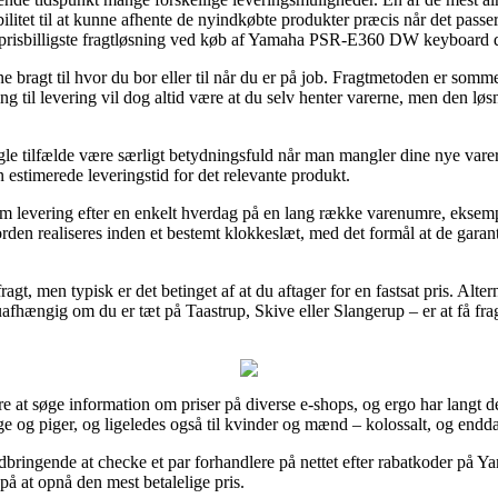
bilitet til at kunne afhente de nyindkøbte produkter præcis når det passe
en prisbilligste fragtløsning ved køb af Yamaha PSR-E360 DW keyboard 
bragt til hvor du bor eller til når du er på job. Fragtmetoden er somm
ing til levering vil dog altid være at du selv henter varerne, men den l
e tilfælde være særligt betydningsfuld når man mangler dine nye varer i
n estimerede leveringstid for det relevante produkt.
e om levering efter en enkelt hverdag på en lang række varenumre, e
rden realiseres inden et bestemt klokkeslæt, med det formål at de garant
ragt, men typisk er det betinget af at du aftager for en fastsat pris. Alte
uafhængig om du er tæt på Taastrup, Skive eller Slangerup – er at få fragtm
re at søge information om priser på diverse e-shops, og ergo har langt de 
nge og piger, og ligeledes også til kvinder og mænd – kolossalt, og endda
g indbringende at checke et par forhandlere på nettet efter rabatkoder
på at opnå den mest betalelige pris.