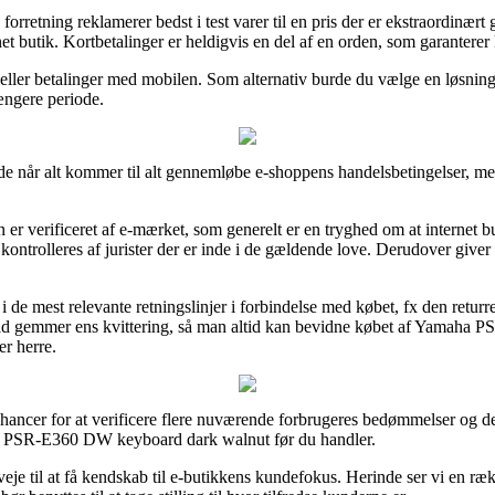
orretning reklamerer bedst i test varer til en pris der er ekstraordinært 
rnet butik. Kortbetalinger er heldigvis en del af en orden, som garanter
 eller betalinger med mobilen. Som alternativ burde du vælge en løsning fr
ængere periode.
 de når alt kommer til alt gennemløbe e-shoppens handelsbetingelser, me
 er verificeret af e-mærket, som generelt er en tryghed om at internet b
trolleres af jurister der er inde i de gældende love. Derudover giver det
 i de mest relevante retningslinjer i forbindelse med købet, fx den returr
r tid gemmer ens kvittering, så man altid kan bevidne købet af Yamah
er herre.
hancer for at verificere flere nuværende forbrugeres bedømmelser og der
aha PSR-E360 DW keyboard dark walnut før du handler.
e til at få kendskab til e-butikkens kundefokus. Herinde ser vi en ræk