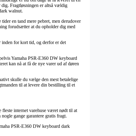
r dig. Fragtløsningen er altså vældig
dark walnut.
e tider en tand mere pebret, men derudover
øsning forudsætter at du opholder dig med
nden for kort tid, og derfor er det
ksempelvis Yamaha PSR-E360 DW keyboard
eret kan nå at få de nye varer ud af døren
rnativt skulle du vælge den mest betalelige
anden til at levere din bestilling til et
fleste internet varehuse været nødt til at
 nogle gange garantere gratis fragt.
 på Yamaha PSR-E360 DW keyboard dark