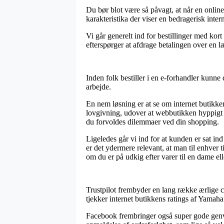
Du bør blot være så påvagt, at når en online f
karakteristika der viser en bedragerisk inte
Vi går generelt ind for bestillinger med kort
efterspørger at afdrage betalingen over en l
Inden folk bestiller i en e-forhandler kunne
arbejde.
En nem løsning er at se om internet butikken
lovgivning, udover at webbutikken hyppigt kon
du forvoldes dilemmaer ved din shopping.
Ligeledes går vi ind for at kunden er sat ind
er det ydermere relevant, at man til enhve
om du er på udkig efter varer til en dame ell
Trustpilot frembyder en lang række ærlige c
tjekker internet butikkens ratings af Yam
Facebook frembringer også super gode genvej