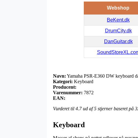
Webshop
BeKent.dk
DrumCity.dk
DanGuitar.dk
SoundStoreXL.co
Navn:
Yamaha PSR-E360 DW keyboard da
Kategori:
Keyboard
Producent:
Varenummer:
7872
EAN:
Vurderet til
4.7
ud af 5 stjerner baseret på
3
Keyboard
Masser af shops på nettet udlover på nuvære