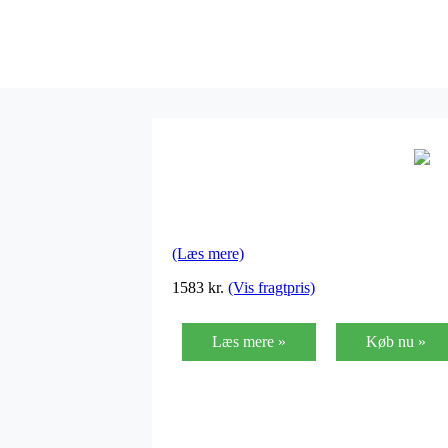
(Læs mere)
1583
kr.
(Vis fragtpris)
Læs mere »
Køb nu »