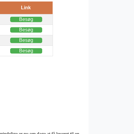
Link
Besøg
Besøg
Besøg
Besøg
ndelige er nu om dage at få leveret til en