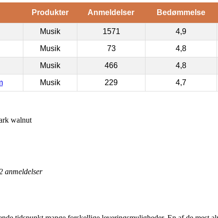
Produkter
Anmeldelser
Bedømmelse
Musik
1571
4,9
Musik
73
4,8
Musik
466
4,8
m
Musik
229
4,7
rk walnut
2
anmeldelser
nde tidspunkt mange forskellige leveringsmuligheder. En af de mest almi