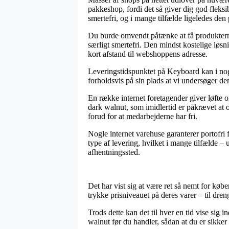
pakkeshop, fordi det så giver dig god fleksi
smertefri, og i mange tilfælde ligeledes d
Du burde omvendt påtænke at få produkterne 
særligt smertefri. Den mindst kostelige løsn
kort afstand til webshoppens adresse.
Leveringstidspunktet på Keyboard kan i nogl
forholdsvis på sin plads at vi undersøger de
En række internet foretagender giver løft
dark walnut, som imidlertid er påkrævet at o
forud for at medarbejderne har fri.
Nogle internet varehuse garanterer portofri f
type af levering, hvilket i mange tilfælde – 
afhentningssted.
Det har vist sig at være ret så nemt for købe
trykke prisniveauet på deres varer – til dre
Trods dette kan det til hver en tid vise si
walnut før du handler, sådan at du er sikker 