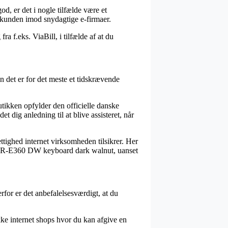
god, er det i nogle tilfælde være et
er kunden imod snydagtige e-firmaer.
a f.eks. ViaBill, i tilfælde af at du
n det er for det meste et tidskrævende
utikken opfylder den officielle danske
 dig anledning til at blive assisteret, når
ettighed internet virksomheden tilsikrer. Her
a PSR-E360 DW keyboard dark walnut, uanset
for er det anbefalelsesværdigt, at du
ke internet shops hvor du kan afgive en