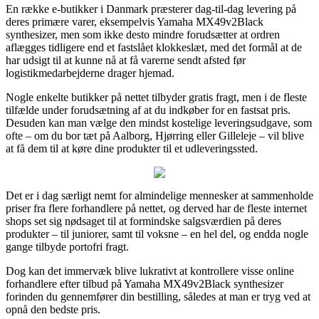
En række e-butikker i Danmark præsterer dag-til-dag levering på
deres primære varer, eksempelvis Yamaha MX49v2Black
synthesizer, men som ikke desto mindre forudsætter at ordren
aflægges tidligere end et fastslået klokkeslæt, med det formål at de
har udsigt til at kunne nå at få varerne sendt afsted før
logistikmedarbejderne drager hjemad.
Nogle enkelte butikker på nettet tilbyder gratis fragt, men i de fleste
tilfælde under forudsætning af at du indkøber for en fastsat pris.
Desuden kan man vælge den mindst kostelige leveringsudgave, som
ofte – om du bor tæt på Aalborg, Hjørring eller Gilleleje – vil blive
at få dem til at køre dine produkter til et udleveringssted.
Det er i dag særligt nemt for almindelige mennesker at sammenholde
priser fra flere forhandlere på nettet, og derved har de fleste internet
shops set sig nødsaget til at formindske salgsværdien på deres
produkter – til juniorer, samt til voksne – en hel del, og endda nogle
gange tilbyde portofri fragt.
Dog kan det immervæk blive lukrativt at kontrollere visse online
forhandlere efter tilbud på Yamaha MX49v2Black synthesizer
forinden du gennemfører din bestilling, således at man er tryg ved at
opnå den bedste pris.