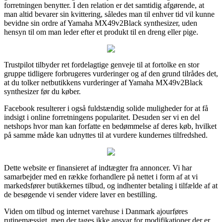
forretningen benytter. I den relation er det samtidig afgørende, at
man altid bevarer sin kvittering, således man til enhver tid vil kunne
bevidne sin ordre af Yamaha MX49v2Black synthesizer, uden
hensyn til om man leder efter et produkt til en dreng eller pige.
Trustpilot tilbyder ret fordelagtige genveje til at fortolke en stor
gruppe tidligere forbrugeres vurderinger og af den grund tilrådes det,
at du tolker netbutikkens vurderinger af Yamaha MX49v2Black
synthesizer før du køber.
Facebook resulterer i også fuldstændig solide muligheder for at få
indsigt i online forretningens popularitet. Desuden ser vi en del
netshops hvor man kan forfatte en bedømmelse af deres køb, hvilket
på samme måde kan udnyttes til at vurdere kundernes tilfredshed.
Dette website er finansieret af indtægter fra annoncer. Vi har
samarbejder med en række forhandlere på nettet i form af at vi
markedsfører butikkernes tilbud, og indhenter betaling i tilfælde af at
de besøgende vi sender videre laver en bestilling.
Viden om tilbud og internet varehuse i Danmark ajourføres
rutinemæssigt, men der tages ikke ansvar for modifikationer der er