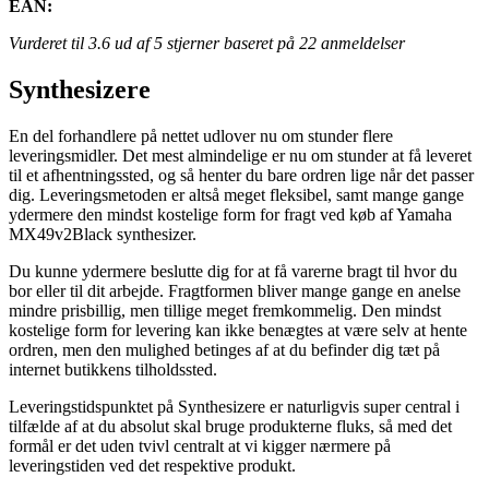
EAN:
Vurderet til
3.6
ud af 5 stjerner baseret på
22
anmeldelser
Synthesizere
En del forhandlere på nettet udlover nu om stunder flere
leveringsmidler. Det mest almindelige er nu om stunder at få leveret
til et afhentningssted, og så henter du bare ordren lige når det passer
dig. Leveringsmetoden er altså meget fleksibel, samt mange gange
ydermere den mindst kostelige form for fragt ved køb af Yamaha
MX49v2Black synthesizer.
Du kunne ydermere beslutte dig for at få varerne bragt til hvor du
bor eller til dit arbejde. Fragtformen bliver mange gange en anelse
mindre prisbillig, men tillige meget fremkommelig. Den mindst
kostelige form for levering kan ikke benægtes at være selv at hente
ordren, men den mulighed betinges af at du befinder dig tæt på
internet butikkens tilholdssted.
Leveringstidspunktet på Synthesizere er naturligvis super central i
tilfælde af at du absolut skal bruge produkterne fluks, så med det
formål er det uden tvivl centralt at vi kigger nærmere på
leveringstiden ved det respektive produkt.