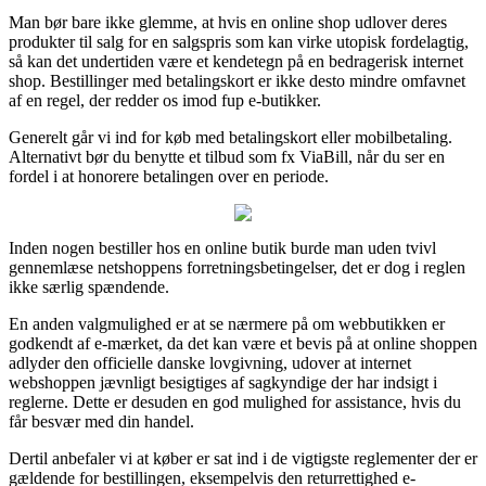
Man bør bare ikke glemme, at hvis en online shop udlover deres
produkter til salg for en salgspris som kan virke utopisk fordelagtig,
så kan det undertiden være et kendetegn på en bedragerisk internet
shop. Bestillinger med betalingskort er ikke desto mindre omfavnet
af en regel, der redder os imod fup e-butikker.
Generelt går vi ind for køb med betalingskort eller mobilbetaling.
Alternativt bør du benytte et tilbud som fx ViaBill, når du ser en
fordel i at honorere betalingen over en periode.
Inden nogen bestiller hos en online butik burde man uden tvivl
gennemlæse netshoppens forretningsbetingelser, det er dog i reglen
ikke særlig spændende.
En anden valgmulighed er at se nærmere på om webbutikken er
godkendt af e-mærket, da det kan være et bevis på at online shoppen
adlyder den officielle danske lovgivning, udover at internet
webshoppen jævnligt besigtiges af sagkyndige der har indsigt i
reglerne. Dette er desuden en god mulighed for assistance, hvis du
får besvær med din handel.
Dertil anbefaler vi at køber er sat ind i de vigtigste reglementer der er
gældende for bestillingen, eksempelvis den returrettighed e-