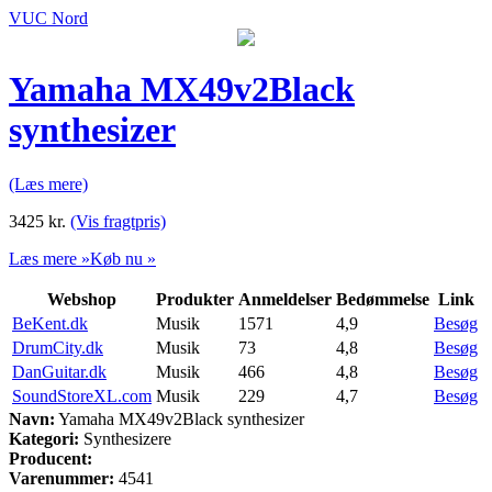
VUC Nord
Yamaha MX49v2Black
synthesizer
(Læs mere)
3425
kr.
(Vis fragtpris)
Læs mere »
Køb nu »
Webshop
Produkter
Anmeldelser
Bedømmelse
Link
BeKent.dk
Musik
1571
4,9
Besøg
DrumCity.dk
Musik
73
4,8
Besøg
DanGuitar.dk
Musik
466
4,8
Besøg
SoundStoreXL.com
Musik
229
4,7
Besøg
Navn:
Yamaha MX49v2Black synthesizer
Kategori:
Synthesizere
Producent:
Varenummer:
4541