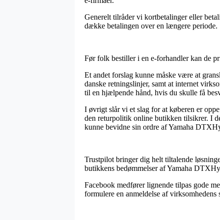
e-firmaer.
Generelt tilråder vi kortbetalinger eller bet
dække betalingen over en længere periode.
Før folk bestiller i en e-forhandler kan de p
Et andet forslag kunne måske være at gransk
danske retningslinjer, samt at internet vi
til en hjælpende hånd, hvis du skulle få be
I øvrigt slår vi et slag for at køberen er
den returpolitik online butikken tilsikrer. 
kunne bevidne sin ordre af Yamaha DTXHybr
Trustpilot bringer dig helt tiltalende løsnin
butikkens bedømmelser af Yamaha DTXHybr
Facebook medfører lignende tilpas gode met
formulere en anmeldelse af virksomhedens ser