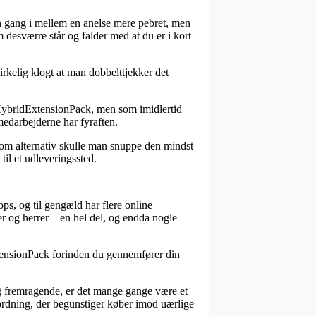
 en gang i mellem en anelse mere pebret, men
 desværre står og falder med at du er i kort
irkelig klogt at man dobbelttjekker det
HybridExtensionPack, men som imidlertid
emedarbejderne har fyraften.
 Som alternativ skulle man snuppe den mindst
til et udleveringssted.
ps, og til gengæld har flere online
er og herrer – en hel del, og endda nogle
tensionPack forinden du gennemfører din
ig fremragende, er det mange gange være et
ordning, der begunstiger køber imod uærlige