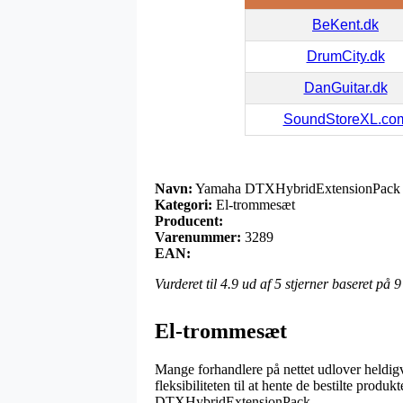
BeKent.dk
DrumCity.dk
DanGuitar.dk
SoundStoreXL.co
Navn:
Yamaha DTXHybridExtensionPack
Kategori:
El-trommesæt
Producent:
Varenummer:
3289
EAN:
Vurderet til
4.9
ud af 5 stjerner baseret på
9
El-trommesæt
Mange forhandlere på nettet udlover heldigv
fleksibiliteten til at hente de bestilte prod
DTXHybridExtensionPack.