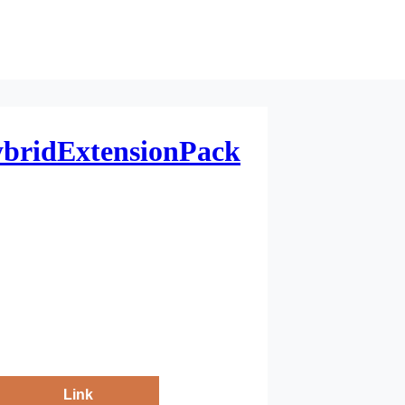
ridExtensionPack
Link