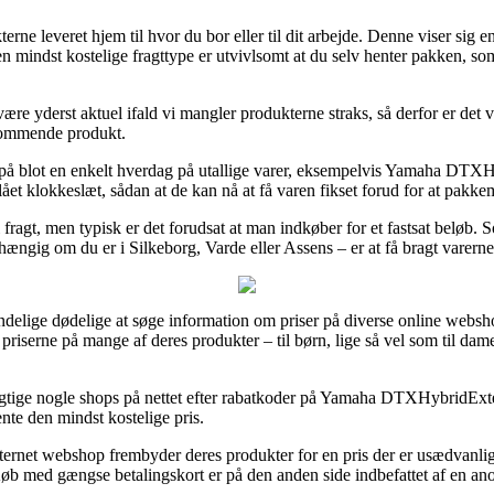
terne leveret hjem til hvor du bor eller til dit arbejde. Denne viser sig
 mindst kostelige fragttype er utvivlsomt at du selv henter pakken, som
ære yderst aktuel ifald vi mangler produkterne straks, så derfor er det v
kommende produkt.
 på blot en enkelt hverdag på utallige varer, eksempelvis Yamaha DTX
slået klokkeslæt, sådan at de kan nå at få varen fikset forud for at pakk
 fragt, men typisk er det forudsat at man indkøber for et fastsat beløb.
ængig om du er i Silkeborg, Varde eller Assens – er at få bragt varerne 
ndelige dødelige at søge information om priser på diverse online websho
priserne på mange af deres produkter – til børn, lige så vel som til dam
sigtige nogle shops på nettet efter rabatkoder på Yamaha DTXHybridEx
ente den mindst kostelige pris.
internet webshop frembyder deres produkter for en pris der er usædvanl
b med gængse betalingskort er på den anden side indbefattet af en an