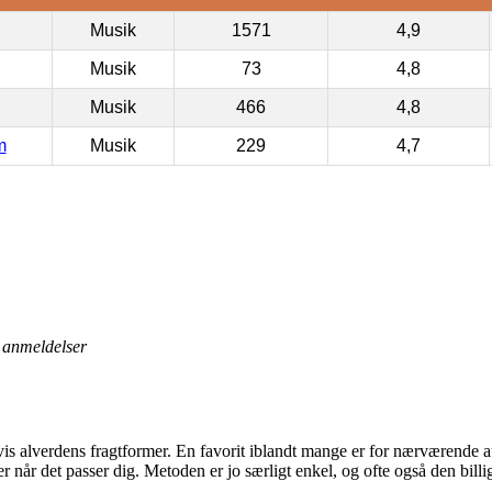
Musik
1571
4,9
Musik
73
4,8
Musik
466
4,8
m
Musik
229
4,7
anmeldelser
is alverdens fragtformer. En favorit iblandt mange er for nærværende a
ukter når det passer dig. Metoden er jo særligt enkel, og ofte også den bi