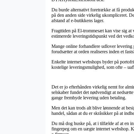
Du burde alternativt foretrække at få produk
på den anden side virkelig ukompliceret. Den
afstand af e-butikkens lager.
Fragttiden på El-trommesæt kan vise sig at v
estimerede leveringstidspunkt ved det ved
Mange online forhandlere udlover levering
forudsætter at orden realiseres inden et fast
Enkelte internet webshops byder på portofri
kostelige leveringsmulighed, som ofte – uafh
Det er jo efterhånden virkelig nemt for almi
selskaber fundet det nødvendigt at nedsætte 
gange frembyde levering uden betaling.
Men det kan trods alt blive lønnende at be
handel, sådan at du er skråsikker på at indh
Du må dog huske på, at i tilfælde af at en 
fingerpeg om en uægte internet webshop. Kø