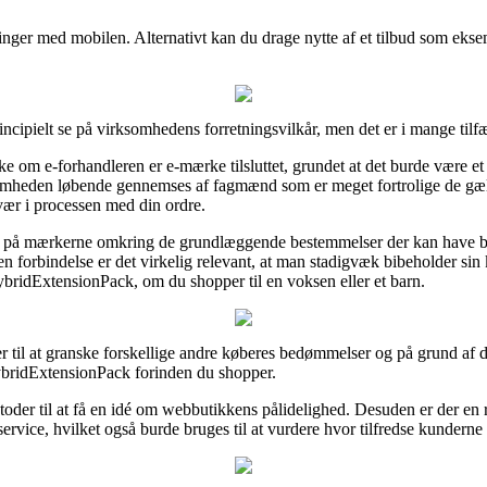
alinger med mobilen. Alternativt kan du drage nytte af et tilbud som eksem
rincipielt se på virksomhedens forretningsvilkår, men det er i mange tilf
e om e-forhandleren er e-mærke tilsluttet, grundet at det burde være et
rksomheden løbende gennemses af fagmænd som er meget fortrolige de gæl
svær i processen med din ordre.
 oppe på mærkerne omkring de grundlæggende bestemmelser der kan have b
I den forbindelse er det virkelig relevant, at man stadigvæk bibeholder s
idExtensionPack, om du shopper til en voksen eller et barn.
ger til at granske forskellige andre køberes bedømmelser og på grund af de
idExtensionPack forinden du shopper.
oder til at få en idé om webbutikkens pålidelighed. Desuden er der e
vice, hvilket også burde bruges til at vurdere hvor tilfredse kunderne 