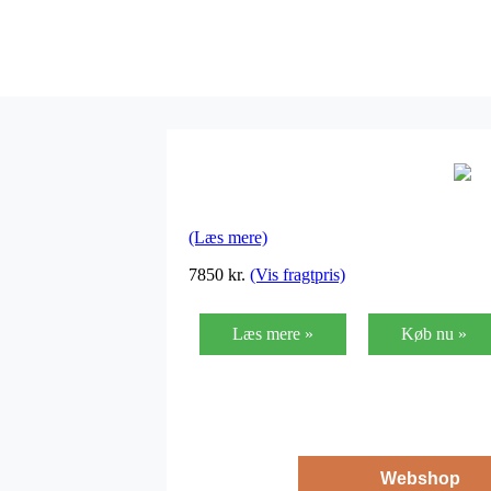
(Læs mere)
7850
kr.
(Vis fragtpris)
Læs mere »
Køb nu »
Webshop