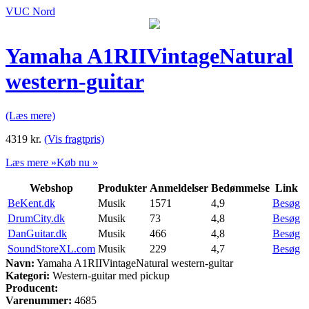
VUC Nord
Yamaha A1RIIVintageNatural
western-guitar
(Læs mere)
4319
kr.
(Vis fragtpris)
Læs mere »
Køb nu »
Webshop
Produkter
Anmeldelser
Bedømmelse
Link
BeKent.dk
Musik
1571
4,9
Besøg
DrumCity.dk
Musik
73
4,8
Besøg
DanGuitar.dk
Musik
466
4,8
Besøg
SoundStoreXL.com
Musik
229
4,7
Besøg
Navn:
Yamaha A1RIIVintageNatural western-guitar
Kategori:
Western-guitar med pickup
Producent:
Varenummer:
4685