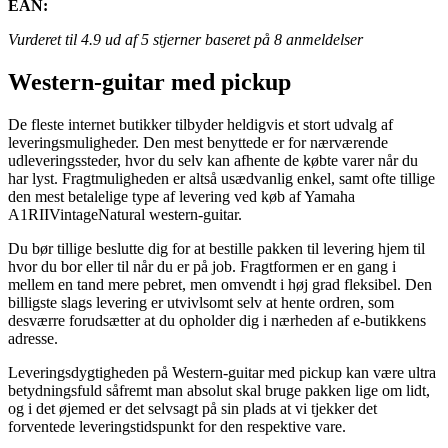
EAN:
Vurderet til
4.9
ud af 5 stjerner baseret på
8
anmeldelser
Western-guitar med pickup
De fleste internet butikker tilbyder heldigvis et stort udvalg af
leveringsmuligheder. Den mest benyttede er for nærværende
udleveringssteder, hvor du selv kan afhente de købte varer når du
har lyst. Fragtmuligheden er altså usædvanlig enkel, samt ofte tillige
den mest betalelige type af levering ved køb af Yamaha
A1RIIVintageNatural western-guitar.
Du bør tillige beslutte dig for at bestille pakken til levering hjem til
hvor du bor eller til når du er på job. Fragtformen er en gang i
mellem en tand mere pebret, men omvendt i høj grad fleksibel. Den
billigste slags levering er utvivlsomt selv at hente ordren, som
desværre forudsætter at du opholder dig i nærheden af e-butikkens
adresse.
Leveringsdygtigheden på Western-guitar med pickup kan være ultra
betydningsfuld såfremt man absolut skal bruge pakken lige om lidt,
og i det øjemed er det selvsagt på sin plads at vi tjekker det
forventede leveringstidspunkt for den respektive vare.