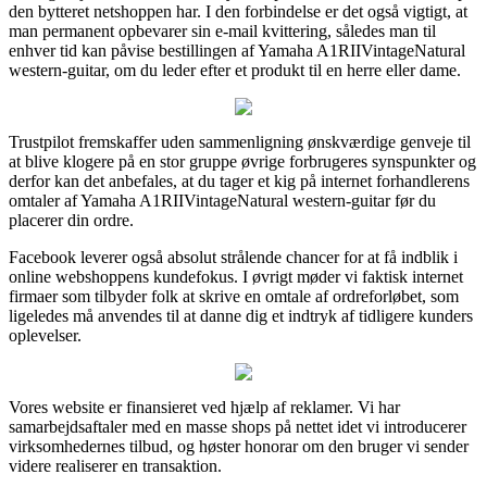
den bytteret netshoppen har. I den forbindelse er det også vigtigt, at
man permanent opbevarer sin e-mail kvittering, således man til
enhver tid kan påvise bestillingen af Yamaha A1RIIVintageNatural
western-guitar, om du leder efter et produkt til en herre eller dame.
Trustpilot fremskaffer uden sammenligning ønskværdige genveje til
at blive klogere på en stor gruppe øvrige forbrugeres synspunkter og
derfor kan det anbefales, at du tager et kig på internet forhandlerens
omtaler af Yamaha A1RIIVintageNatural western-guitar før du
placerer din ordre.
Facebook leverer også absolut strålende chancer for at få indblik i
online webshoppens kundefokus. I øvrigt møder vi faktisk internet
firmaer som tilbyder folk at skrive en omtale af ordreforløbet, som
ligeledes må anvendes til at danne dig et indtryk af tidligere kunders
oplevelser.
Vores website er finansieret ved hjælp af reklamer. Vi har
samarbejdsaftaler med en masse shops på nettet idet vi introducerer
virksomhedernes tilbud, og høster honorar om den bruger vi sender
videre realiserer en transaktion.