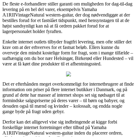
De fleste e-forhandlere stiller garanti om muligheden for dag-til-dag
levering på en hel del varer, eksempelvis Yamaha
A1RIIVintageNatural western-guitar, der dog nødvendiggør at der
bestilles forud for et fastslået tidspunkt, med hensynstagen til at de
højst sandsynligt kan nå at få ordren pakket forud for at
lagerpersonalet holder fyraften.
Enkelte internet outlets tilbyder fragtfri levering, men ofte stiller det
krav om at der erhverves for et fastsat beløb. Ellers kunne du
overveje den mindst kostelige form for fragt, som i mange tilfælde –
uafhængig om du bor nær Helsingør, Birkerød eller Hundested – vil
være at få kørt dine produkter til et afhentningssted.
Det er efterhånden meget overkommeligt for internetbrugere at finde
information om priser på flere internet butikker i Danmark, og på
grund af dette har masser af internet shops set sig nødsaget til at
formindske salgspriserne på deres varer – til børn og babyer, og
desuden også til mænd og kvinder – kolossalt, og endda nogle
gange byde på fragt uden gebyr.
Derfor kan det alligevel vise sig indbringende at kigge forbi
forskellige internet forretninger efter tilbud på Yamaha
A1RIIVintageNatural western-guitar inden du placerer ordren,