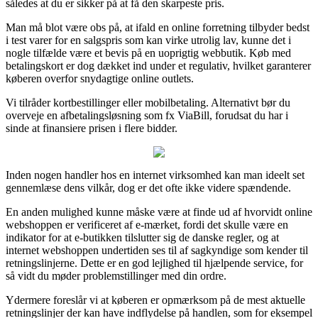
således at du er sikker på at få den skarpeste pris.
Man må blot være obs på, at ifald en online forretning tilbyder bedst
i test varer for en salgspris som kan virke utrolig lav, kunne det i
nogle tilfælde være et bevis på en uoprigtig webbutik. Køb med
betalingskort er dog dækket ind under et regulativ, hvilket garanterer
køberen overfor snydagtige online outlets.
Vi tilråder kortbestillinger eller mobilbetaling. Alternativt bør du
overveje en afbetalingsløsning som fx ViaBill, forudsat du har i
sinde at finansiere prisen i flere bidder.
Inden nogen handler hos en internet virksomhed kan man ideelt set
gennemlæse dens vilkår, dog er det ofte ikke videre spændende.
En anden mulighed kunne måske være at finde ud af hvorvidt online
webshoppen er verificeret af e-mærket, fordi det skulle være en
indikator for at e-butikken tilslutter sig de danske regler, og at
internet webshoppen undertiden ses til af sagkyndige som kender til
retningslinjerne. Dette er en god lejlighed til hjælpende service, for
så vidt du møder problemstillinger med din ordre.
Ydermere foreslår vi at køberen er opmærksom på de mest aktuelle
retningslinjer der kan have indflydelse på handlen, som for eksempel