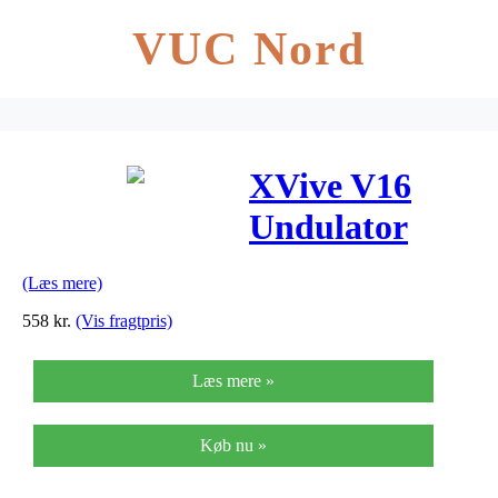
VUC Nord
XVive V16
Undulator
guitar-effekt-
(Læs mere)
pedal
558
kr.
(Vis fragtpris)
Læs mere »
Køb nu »