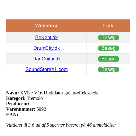
Webshop
Link
BeKent.dk
Besøg
DrumCity.dk
Besøg
DanGuitar.dk
Besøg
SoundStoreXL.com
Besøg
Navn:
XVive V16 Undulator guitar-effekt-pedal
Kategori:
Tremolo
Producent:
Varenummer:
5992
EAN:
Vurderet til
3.6
ud af 5 stjerner baseret på
46
anmeldelser