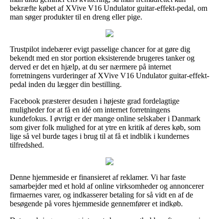
bekræfte købet af XVive V16 Undulator guitar-effekt-pedal, om
man søger produkter til en dreng eller pige.
Trustpilot indebærer evigt passelige chancer for at gøre dig
bekendt med en stor portion eksisterende brugeres tanker og
derved er det en hjælp, at du ser nærmere på internet
forretningens vurderinger af XVive V16 Undulator guitar-effekt-
pedal inden du lægger din bestilling.
Facebook præsterer desuden i højeste grad fordelagtige
muligheder for at få en idé om internet forretningens
kundefokus. I øvrigt er der mange online selskaber i Danmark
som giver folk mulighed for at ytre en kritik af deres køb, som
lige så vel burde tages i brug til at få et indblik i kundernes
tilfredshed.
Denne hjemmeside er finansieret af reklamer. Vi har faste
samarbejder med et hold af online virksomheder og annoncerer
firmaernes varer, og indkasserer betaling for så vidt en af de
besøgende på vores hjemmeside gennemfører et indkøb.