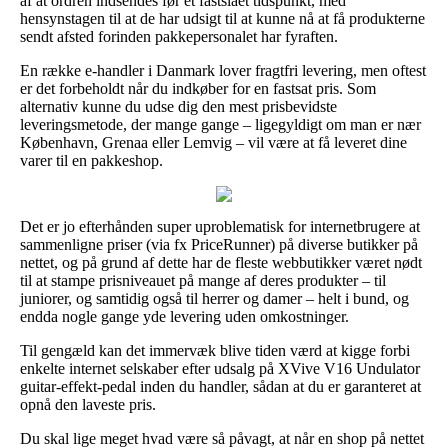
af at ordren indsendes før et fastslået tidspunkt, med
hensynstagen til at de har udsigt til at kunne nå at få produkterne
sendt afsted forinden pakkepersonalet har fyraften.
En række e-handler i Danmark lover fragtfri levering, men oftest
er det forbeholdt når du indkøber for en fastsat pris. Som
alternativ kunne du udse dig den mest prisbevidste
leveringsmetode, der mange gange – ligegyldigt om man er nær
København, Grenaa eller Lemvig – vil være at få leveret dine
varer til en pakkeshop.
Det er jo efterhånden super uproblematisk for internetbrugere at
sammenligne priser (via fx PriceRunner) på diverse butikker på
nettet, og på grund af dette har de fleste webbutikker været nødt
til at stampe prisniveauet på mange af deres produkter – til
juniorer, og samtidig også til herrer og damer – helt i bund, og
endda nogle gange yde levering uden omkostninger.
Til gengæld kan det immervæk blive tiden værd at kigge forbi
enkelte internet selskaber efter udsalg på XVive V16 Undulator
guitar-effekt-pedal inden du handler, sådan at du er garanteret at
opnå den laveste pris.
Du skal lige meget hvad være så påvagt, at når en shop på nettet