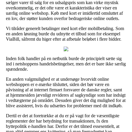
sælger varer til salg for en udsalgspris som kan virke mystisk
overkommelig, er det ofte være et karakteristika der viser en
uærlig online webshop. Køb med kort er imidlertid omsluttet af
en lov, der støtter kunden overfor bedrageriske online outlets.
Vi tilråder generelt betalinger med kort eller mobilbetaling. Som
en anden løsning burde du udnytte et tilbud som for eksempel
ViaBill, såfremt du higer efter at afbetale beløbet i flere bidder.
Inden folk handler på en netbutik burde de principielt sætte sig
ind i netshoppens handelsbetingelser, men det er bare ikke særlig
spændende.
En anden valgmulighed er at undersøge hvorvidt online
webshoppen er e-mærke tilsluttet, siden det bør være en
påvisning af at internet firmaet forsvarer de danske regler, samt
at hjemmesiden jævnligt revideres af sagkyndige som har indsigt
i vedtægterne på området. Desuden giver det dig mulighed for at
blive assisteret, hvis du udsættes for problemer med dit indkøb.
Dertil er det at foretrække at du er på vagt for de væsentligste
reglementer der har betydning for transaktionen, fx den
byttepolitik e-handlen har. Derfor er det tilmed essesentielt, at
man altid gemmer ens kvittering, så man fremadrettet kan