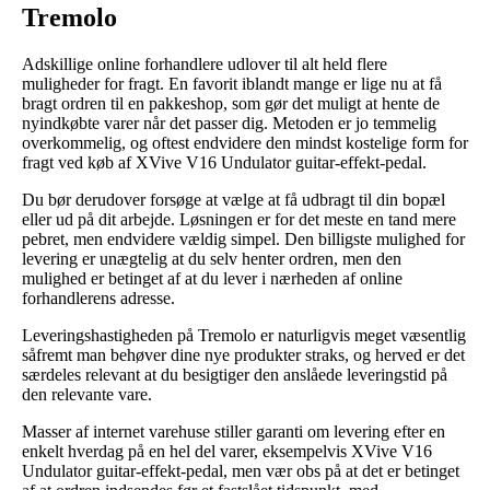
Tremolo
Adskillige online forhandlere udlover til alt held flere
muligheder for fragt. En favorit iblandt mange er lige nu at få
bragt ordren til en pakkeshop, som gør det muligt at hente de
nyindkøbte varer når det passer dig. Metoden er jo temmelig
overkommelig, og oftest endvidere den mindst kostelige form for
fragt ved køb af XVive V16 Undulator guitar-effekt-pedal.
Du bør derudover forsøge at vælge at få udbragt til din bopæl
eller ud på dit arbejde. Løsningen er for det meste en tand mere
pebret, men endvidere vældig simpel. Den billigste mulighed for
levering er unægtelig at du selv henter ordren, men den
mulighed er betinget af at du lever i nærheden af online
forhandlerens adresse.
Leveringshastigheden på Tremolo er naturligvis meget væsentlig
såfremt man behøver dine nye produkter straks, og herved er det
særdeles relevant at du besigtiger den anslåede leveringstid på
den relevante vare.
Masser af internet varehuse stiller garanti om levering efter en
enkelt hverdag på en hel del varer, eksempelvis XVive V16
Undulator guitar-effekt-pedal, men vær obs på at det er betinget