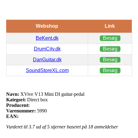
Webshop
Link
BeKent.dk
Besøg
DrumCity.dk
Besøg
DanGuitar.dk
Besøg
SoundStoreXL.com
Besøg
Navn:
XVive V13 Mini DI guitar-pedal
Kategori:
Direct box
Producent:
Varenummer:
5990
EAN:
Vurderet til
3.7
ud af 5 stjerner baseret på
18
anmeldelser