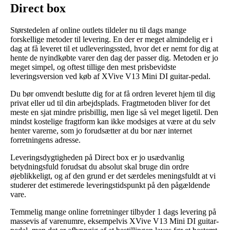
Direct box
Størstedelen af online outlets tildeler nu til dags mange
forskellige metoder til levering. En der er meget almindelig er i
dag at få leveret til et udleveringssted, hvor det er nemt for dig at
hente de nyindkøbte varer den dag der passer dig. Metoden er jo
meget simpel, og oftest tillige den mest prisbevidste
leveringsversion ved køb af XVive V13 Mini DI guitar-pedal.
Du bør omvendt beslutte dig for at få ordren leveret hjem til dig
privat eller ud til din arbejdsplads. Fragtmetoden bliver for det
meste en sjat mindre prisbillig, men lige så vel meget ligetil. Den
mindst kostelige fragtform kan ikke modsiges at være at du selv
henter varerne, som jo forudsætter at du bor nær internet
forretningens adresse.
Leveringsdygtigheden på Direct box er jo usædvanlig
betydningsfuld forudsat du absolut skal bruge din ordre
øjeblikkeligt, og af den grund er det særdeles meningsfuldt at vi
studerer det estimerede leveringstidspunkt på den pågældende
vare.
Temmelig mange online forretninger tilbyder 1 dags levering på
massevis af varenumre, eksempelvis XVive V13 Mini DI guitar-