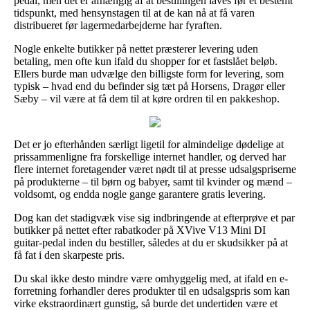
pedal, men det er afhængig af at bestillingen laves før et bestemt
tidspunkt, med hensynstagen til at de kan nå at få varen
distribueret før lagermedarbejderne har fyraften.
Nogle enkelte butikker på nettet præsterer levering uden
betaling, men ofte kun ifald du shopper for et fastslået beløb.
Ellers burde man udvælge den billigste form for levering, som
typisk – hvad end du befinder sig tæt på Horsens, Dragør eller
Sæby – vil være at få dem til at køre ordren til en pakkeshop.
Det er jo efterhånden særligt ligetil for almindelige dødelige at
prissammenligne fra forskellige internet handler, og derved har
flere internet foretagender været nødt til at presse udsalgspriserne
på produkterne – til børn og babyer, samt til kvinder og mænd –
voldsomt, og endda nogle gange garantere gratis levering.
Dog kan det stadigvæk vise sig indbringende at efterprøve et par
butikker på nettet efter rabatkoder på XVive V13 Mini DI
guitar-pedal inden du bestiller, således at du er skudsikker på at
få fat i den skarpeste pris.
Du skal ikke desto mindre være omhyggelig med, at ifald en e-
forretning forhandler deres produkter til en udsalgspris som kan
virke ekstraordinært gunstig, så burde det undertiden være et