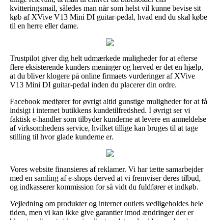
kvitteringsmail, således man når som helst vil kunne bevise sit
køb af XVive V13 Mini DI guitar-pedal, hvad end du skal købe
til en herre eller dame.
Trustpilot giver dig helt udmærkede muligheder for at efterse
flere eksisterende kunders meninger og herved er det en hjælp,
at du bliver klogere på online firmaets vurderinger af XVive
V13 Mini DI guitar-pedal inden du placerer din ordre.
Facebook medfører for øvrigt altid gunstige muligheder for at få
indsigt i internet butikkens kundetilfredshed. I øvrigt ser vi
faktisk e-handler som tilbyder kunderne at levere en anmeldelse
af virksomhedens service, hvilket tillige kan bruges til at tage
stilling til hvor glade kunderne er.
Vores website finansieres af reklamer. Vi har tætte samarbejder
med en samling af e-shops derved at vi fremviser deres tilbud,
og indkasserer kommission for så vidt du fuldfører et indkøb.
Vejledning om produkter og internet outlets vedligeholdes hele
tiden, men vi kan ikke give garantier imod ændringer der er