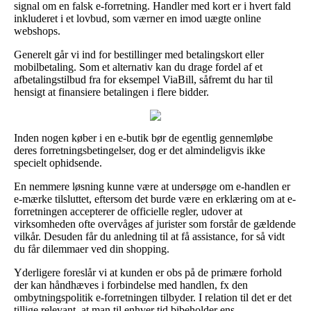
signal om en falsk e-forretning. Handler med kort er i hvert fald
inkluderet i et lovbud, som værner en imod uægte online
webshops.
Generelt går vi ind for bestillinger med betalingskort eller
mobilbetaling. Som et alternativ kan du drage fordel af et
afbetalingstilbud fra for eksempel ViaBill, såfremt du har til
hensigt at finansiere betalingen i flere bidder.
Inden nogen køber i en e-butik bør de egentlig gennemløbe
deres forretningsbetingelser, dog er det almindeligvis ikke
specielt ophidsende.
En nemmere løsning kunne være at undersøge om e-handlen er
e-mærke tilsluttet, eftersom det burde være en erklæring om at e-
forretningen accepterer de officielle regler, udover at
virksomheden ofte overvåges af jurister som forstår de gældende
vilkår. Desuden får du anledning til at få assistance, for så vidt
du får dilemmaer ved din shopping.
Yderligere foreslår vi at kunden er obs på de primære forhold
der kan håndhæves i forbindelse med handlen, fx den
ombytningspolitik e-forretningen tilbyder. I relation til det er det
tillige relevant, at man til enhver tid bibeholder ens