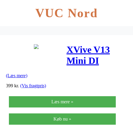
VUC Nord
XVive V13
Mini DI
guitar-pedal
(Læs mere)
399
kr.
(Vis fragtpris)
Læs mere »
Køb nu »