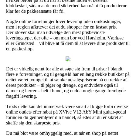
hvilket beroer på at du når at bestille inden et bestemt
klokkeslæt, sådan at de med sikkerhed kan nå at få produkterne
klar før de pakkeansatte får fri.
Nogle online forretninger lover levering uden omkostninger,
men i reglen afkræver det at du shopper for en fastsat pris.
Derudover skal man udvælge den mest prisbevidste
leveringstype, der ofte – om man bor ved Hørsholm, Værløse
eller Grindsted – vil blive at få dem til at levere dine produkter til
en pakkeshop.
Det er virkelig nemt for alle at søge sig frem til priser i blandt
flere e-forretninger, og til gengæld har en lang række butikker på
nettet været tvunget til at sænke udsalgspriserne på en række af
deres produkter – til piger og drenge, og endvidere også til
damer og herrer – helt i bund, og endda nogle gange frembyde
fragtfri levering.
Trods dette kan det immervæk være smart at kigge forbi diverse
online outlets efter rabat på XVive V12 AbY Mini guitar-pedal
forinden du gennemfører din handel, således at du er sikret at
skaffe sig den skarpeste pris.
Du må blot være omhyggelig med, at når en shop på nettet