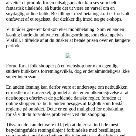
afsætter et produkt for en udsalgspris der kan ses som helt
fantastisk tiltalende, så burde det tit være en varsel om en
snydagtig online butik. Bestillinger med betalingskort er trods alt
omfavnet af et regelsæt, der dækker dig imod uægte e-shops.
Vi tilråder generelt kortkøb eller mobilbetaling. Som en anden
løsning burde du udnytte en afdragsordning som eksempelvis
ViaBill, i tilfælde af at du ønsker at betale prisen over en længere
periode.
Forud for at folk shopper på en webshop bør man egentlig
studere butikkens forretningsvilkår, dog er det almindeligvis ikke
super interessant.
En anden løsning kan derfor være at undersøge om netbutikken
er medlem af e-mærket, grundet at det er en tilkendegivelse af at
netshoppen efterlever de gældende danske regler, foruden at
online shoppen fra tid til anden besøges af fagfolk som forstår
reglerne på området. Dette er en god mulighed for opbakning,
for så vidt du forvoldes problemer ved din shopping.
Tilsvarende kan det være til hjælp at du er sat ind i de mest
betydningsfulde retningslinjer i forbindelse med bestillingen,
som for eksempel den byttepolitik internet selskabet kører med.