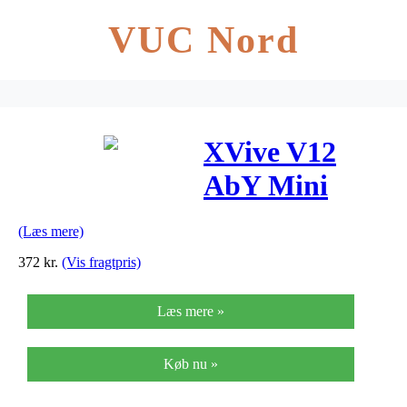
VUC Nord
XVive V12
AbY Mini
guitar-pedal
(Læs mere)
372
kr.
(Vis fragtpris)
Læs mere »
Køb nu »