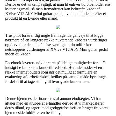
Derfor er det virkelig vigtigt, at man til enhver tid bibeholder ens
kvitteringsmail, så man fremadrettet kan bekræfte købet af
XVive V12 AbY Mini guitar-pedal, hvad end du leder efter et
produkt til en kvinde eller mand.
Trustpilot forærer dig nogle fremragende genveje til at kigge
nærmere på en længere række nuværende køberes vurderinger
og derved er det anbefalelsesværdigt, at du udforsker
netshoppens vurderinger af XVive V12 AbY Mini guitar-pedal
inden du køber.
Facebook leverer endvidere ret pålidelige muligheder for at få
indsigt i e-butikkens kundetilfredshed. Herinde møder vi en
række internet outlets som gør det muligt at formulere en
evaluering af ordreforløbet, hvilket på samme måde bør drages
fordel af til at tage stilling til hvor glade kunderne er.
Denne hjemmeside finansieres af annonceindtægter. Vi har
aftaler med en gruppe af e-handler derved at vi markedsfører
deres tilbud, og tager imod godtgørelse hvis en bruger fra vores
hjemmeside fuldfører en bestilling.