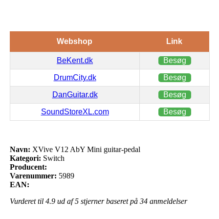
Webshop
Link
BeKent.dk
Besøg
DrumCity.dk
Besøg
DanGuitar.dk
Besøg
SoundStoreXL.com
Besøg
Navn:
XVive V12 AbY Mini guitar-pedal
Kategori:
Switch
Producent:
Varenummer:
5989
EAN:
Vurderet til
4.9
ud af 5 stjerner baseret på
34
anmeldelser