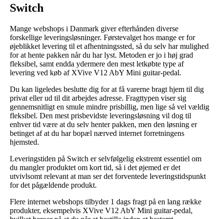
Switch
Mange webshops i Danmark giver efterhånden diverse
forskellige leveringsløsninger. Førstevalget hos mange er for
øjeblikket levering til et afhentningssted, så du selv har mulighed
for at hente pakken når du har lyst. Metoden er jo i høj grad
fleksibel, samt endda ydermere den mest letkøbte type af
levering ved køb af XVive V12 AbY Mini guitar-pedal.
Du kan ligeledes beslutte dig for at få varerne bragt hjem til dig
privat eller ud til dit arbejdes adresse. Fragttypen viser sig
gennemsnitligt en smule mindre prisbillig, men lige så vel vældig
fleksibel. Den mest prisbevidste leveringsløsning vil dog til
enhver tid være at du selv henter pakken, men den løsning er
betinget af at du har bopæl nærved internet forretningens
hjemsted.
Leveringstiden på Switch er selvfølgelig ekstremt essentiel om
du mangler produktet om kort tid, så i det øjemed er det
utvivlsomt relevant at man ser det forventede leveringstidspunkt
for det pågældende produkt.
Flere internet webshops tilbyder 1 dags fragt på en lang række
produkter, eksempelvis XVive V12 AbY Mini guitar-pedal,