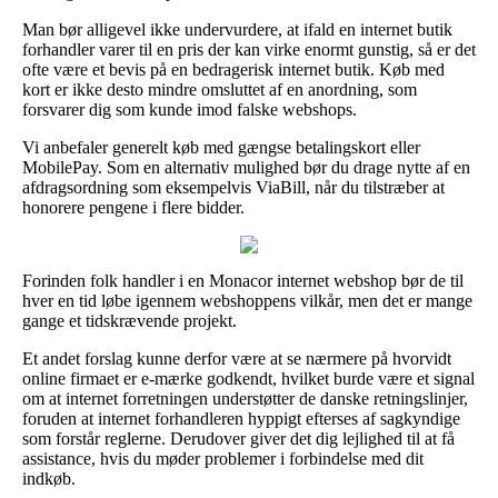
Man bør alligevel ikke undervurdere, at ifald en internet butik
forhandler varer til en pris der kan virke enormt gunstig, så er det
ofte være et bevis på en bedragerisk internet butik. Køb med
kort er ikke desto mindre omsluttet af en anordning, som
forsvarer dig som kunde imod falske webshops.
Vi anbefaler generelt køb med gængse betalingskort eller
MobilePay. Som en alternativ mulighed bør du drage nytte af en
afdragsordning som eksempelvis ViaBill, når du tilstræber at
honorere pengene i flere bidder.
Forinden folk handler i en Monacor internet webshop bør de til
hver en tid løbe igennem webshoppens vilkår, men det er mange
gange et tidskrævende projekt.
Et andet forslag kunne derfor være at se nærmere på hvorvidt
online firmaet er e-mærke godkendt, hvilket burde være et signal
om at internet forretningen understøtter de danske retningslinjer,
foruden at internet forhandleren hyppigt efterses af sagkyndige
som forstår reglerne. Derudover giver det dig lejlighed til at få
assistance, hvis du møder problemer i forbindelse med dit
indkøb.