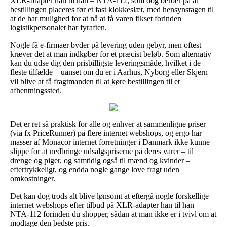
XLR-adapter han til han – NTA-112, som dog beroer på at
bestillingen placeres før et fast klokkeslæt, med hensynstagen til
at de har mulighed for at nå at få varen fikset forinden
logistikpersonalet har fyraften.
Nogle få e-firmaer byder på levering uden gebyr, men oftest
kræver det at man indkøber for et præcist beløb. Som alternativ
kan du udse dig den prisbilligste leveringsmåde, hvilket i de
fleste tilfælde – uanset om du er i Aarhus, Nyborg eller Skjern –
vil blive at få fragtmanden til at køre bestillingen til et
afhentningssted.
Det er ret så praktisk for alle og enhver at sammenligne priser
(via fx PriceRunner) på flere internet webshops, og ergo har
masser af Monacor internet forretninger i Danmark ikke kunne
slippe for at nedbringe udsalgspriserne på deres varer – til
drenge og piger, og samtidig også til mænd og kvinder –
eftertrykkeligt, og endda nogle gange love fragt uden
omkostninger.
Det kan dog trods alt blive lønsomt at eftergå nogle forskellige
internet webshops efter tilbud på XLR-adapter han til han –
NTA-112 forinden du shopper, sådan at man ikke er i tvivl om at
modtage den bedste pris.