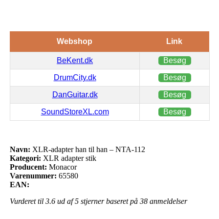
Webshop
Link
BeKent.dk
Besøg
DrumCity.dk
Besøg
DanGuitar.dk
Besøg
SoundStoreXL.com
Besøg
Navn:
XLR-adapter han til han – NTA-112
Kategori:
XLR adapter stik
Producent:
Monacor
Varenummer:
65580
EAN:
Vurderet til
3.6
ud af 5 stjerner baseret på
38
anmeldelser