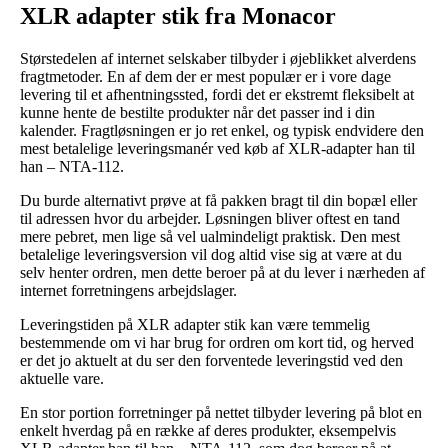
XLR adapter stik fra Monacor
Størstedelen af internet selskaber tilbyder i øjeblikket alverdens
fragtmetoder. En af dem der er mest populær er i vore dage
levering til et afhentningssted, fordi det er ekstremt fleksibelt at
kunne hente de bestilte produkter når det passer ind i din
kalender. Fragtløsningen er jo ret enkel, og typisk endvidere den
mest betalelige leveringsmanér ved køb af XLR-adapter han til
han – NTA-112.
Du burde alternativt prøve at få pakken bragt til din bopæl eller
til adressen hvor du arbejder. Løsningen bliver oftest en tand
mere pebret, men lige så vel ualmindeligt praktisk. Den mest
betalelige leveringsversion vil dog altid vise sig at være at du
selv henter ordren, men dette beroer på at du lever i nærheden af
internet forretningens arbejdslager.
Leveringstiden på XLR adapter stik kan være temmelig
bestemmende om vi har brug for ordren om kort tid, og herved
er det jo aktuelt at du ser den forventede leveringstid ved den
aktuelle vare.
En stor portion forretninger på nettet tilbyder levering på blot en
enkelt hverdag på en række af deres produkter, eksempelvis