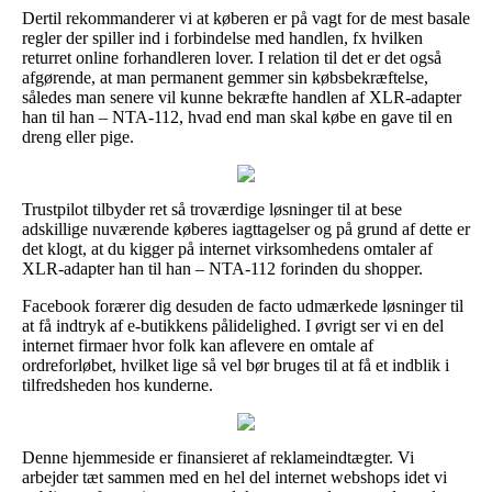
Dertil rekommanderer vi at køberen er på vagt for de mest basale
regler der spiller ind i forbindelse med handlen, fx hvilken
returret online forhandleren lover. I relation til det er det også
afgørende, at man permanent gemmer sin købsbekræftelse,
således man senere vil kunne bekræfte handlen af XLR-adapter
han til han – NTA-112, hvad end man skal købe en gave til en
dreng eller pige.
Trustpilot tilbyder ret så troværdige løsninger til at bese
adskillige nuværende køberes iagttagelser og på grund af dette er
det klogt, at du kigger på internet virksomhedens omtaler af
XLR-adapter han til han – NTA-112 forinden du shopper.
Facebook forærer dig desuden de facto udmærkede løsninger til
at få indtryk af e-butikkens pålidelighed. I øvrigt ser vi en del
internet firmaer hvor folk kan aflevere en omtale af
ordreforløbet, hvilket lige så vel bør bruges til at få et indblik i
tilfredsheden hos kunderne.
Denne hjemmeside er finansieret af reklameindtægter. Vi
arbejder tæt sammen med en hel del internet webshops idet vi