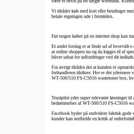
være et bevis på en uægte webbutik. Kortbes
Vi tilråder køb med kort eller betalinger me
betale regningen ude i fremtiden.
Før nogen køber på en internet shop kan man 
Et andet forslag er at finde ud af hvorvidt 
at online shoppen nu og da kigges til af spe
bliver udsat for udfordringer ved dit indkøb
For øvrigt tilrådes det at kunden er opmærk
forhandleren tilsikrer. Her er det ydermere 
WT-500/510 FS-C5016 wastetoner box, hvad e
Trustpilot yder super relevante løsninger t
bedømmelser af WT-500/510 FS-C5016 waste
Facebook byder på endvidere faktisk gode ch
kunder kan nedfælde en kritik af ordreforlø