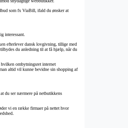
en imod snydagtige webbutikker.
lbud som fx ViaBill, ifald du ønsker at
g interessant.
ken efterlever dansk lovgivning, tillige med
ilbydes du anledning til at få hjælp, når du
 hvilken ombytningsret internet
s man altid vil kunne bevidne sin shopping af
, at du ser nærmere på netbutikkens
der vi en række firmaer på nettet hvor
redshed.