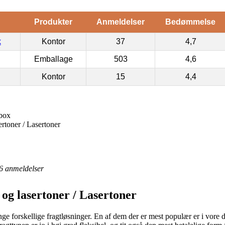
Produkter
Anmeldelser
Bedømmelse
k
Kontor
37
4,7
Emballage
503
4,6
Kontor
15
4,4
box
rtoner / Lasertoner
6
anmeldelser
og lasertoner / Lasertoner
ange forskellige fragtløsninger. En af dem der er mest populær er i vore da