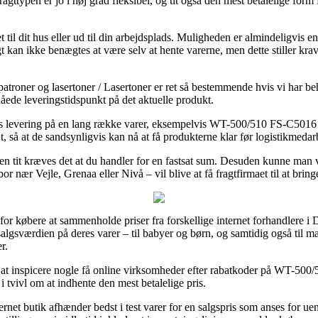
Fragttypen er jo i høj grad fleksibel, og tit også den mest betalelige f
 til dit hus eller ud til din arbejdsplads. Muligheden er almindeligvis e
gt kan ikke benægtes at være selv at hente varerne, men dette stiller kr
troner og lasertoner / Lasertoner er ret så bestemmende hvis vi har beh
låede leveringstidspunkt på det aktuelle produkt.
ags levering på en lang række varer, eksempelvis WT-500/510 FS-C5016 
æt, så at de sandsynligvis kan nå at få produkterne klar før logistikmeda
 men tit kræves det at du handler for en fastsat sum. Desuden kunne man
 nær Vejle, Grenaa eller Nivå – vil blive at få fragtfirmaet til at bring
 for købere at sammenholde priser fra forskellige internet forhandlere i 
algsværdien på deres varer – til babyer og børn, og samtidig også til 
r.
gt at inspicere nogle få online virksomheder efter rabatkoder på WT-50
i tvivl om at indhente den mest betalelige pris.
rnet butik afhænder bedst i test varer for en salgspris som anses for ue