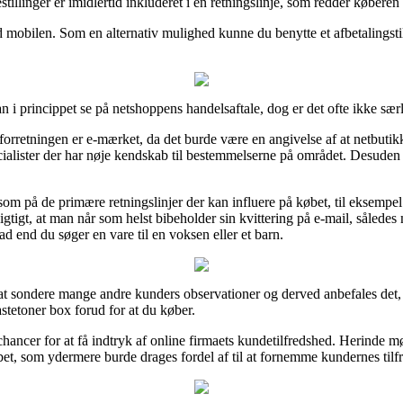
tillinger er imidlertid inkluderet i en retningslinje, som redder køber
d mobilen. Som en alternativ mulighed kunne du benytte et afbetalingsti
i princippet se på netshoppens handelsaftale, dog er det ofte ikke særli
e-forretningen er e-mærket, da det burde være en angivelse af at netbutik
cialister der har nøje kendskab til bestemmelserne på området. Desuden t
.
som på de primære retningslinjer der kan influere på købet, til eksempel
vigtigt, at man når som helst bibeholder sin kvittering på e-mail, sålede
nd du søger en vare til en voksen eller et barn.
il at sondere mange andre kunders observationer og derved anbefales det
toner box forud for at du køber.
ancer for at få indtryk af online firmaets kundetilfredshed. Herinde mø
bet, som ydermere burde drages fordel af til at fornemme kundernes tilf