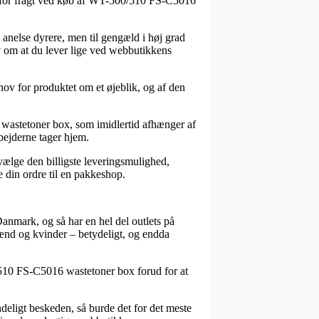
orm for fragt ved køb af WT-500/510 FS-C5016
n anelse dyrere, men til gengæld i høj grad
av om at du lever lige ved webbutikkens
ov for produktet om et øjeblik, og af den
wastetoner box, som imidlertid afhænger af
rbejderne tager hjem.
 vælge den billigste leveringsmulighed,
e din ordre til en pakkeshop.
Danmark, og så har en hel del outlets på
mænd og kvinder – betydeligt, og endda
0/510 FS-C5016 wastetoner box forud for at
ndeligt beskeden, så burde det for det meste