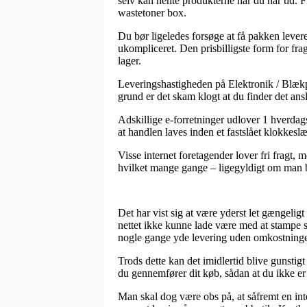
selv kan hente produkterne når du har tid. 
wastetoner box.
Du bør ligeledes forsøge at få pakken leveret
ukompliceret. Den prisbilligste form for fra
lager.
Leveringshastigheden på Elektronik / Blækpa
grund er det skam klogt at du finder det ans
Adskillige e-forretninger udlover 1 hverd
at handlen laves inden et fastslået klokkesl
Visse internet foretagender lover fri fragt,
hvilket mange gange – ligegyldigt om man bor
Det har vist sig at være yderst let gængeligt
nettet ikke kunne lade være med at stampe s
nogle gange yde levering uden omkostninge
Trods dette kan det imidlertid blive gunsti
du gennemfører dit køb, sådan at du ikke er 
Man skal dog være obs på, at såfremt en inte