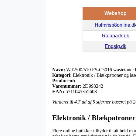
Webshop
Holmrisb8online.d
Rajapack.dk
Engsig.dk
Navn:
WT-500/510 FS-C5016 wastetoner 
Kategori:
Elektronik / Blækpatroner og lase
Producent:
Varenummer:
2D993242
EAN:
5711045355608
Vurderet til
4.7
ud af 5 stjerner baseret på
2
Elektronik / Blækpatroner 
Flere online butikker tilbyder til alt held m