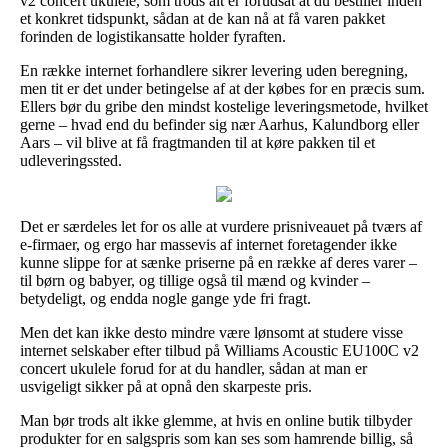
v2 concert ukulele, som trods alt er forudsat at du bestiller inden
et konkret tidspunkt, sådan at de kan nå at få varen pakket
forinden de logistikansatte holder fyraften.
En række internet forhandlere sikrer levering uden beregning,
men tit er det under betingelse af at der købes for en præcis sum.
Ellers bør du gribe den mindst kostelige leveringsmetode, hvilket
gerne – hvad end du befinder sig nær Aarhus, Kalundborg eller
Aars – vil blive at få fragtmanden til at køre pakken til et
udleveringssted.
Det er særdeles let for os alle at vurdere prisniveauet på tværs af
e-firmaer, og ergo har massevis af internet foretagender ikke
kunne slippe for at sænke priserne på en række af deres varer –
til børn og babyer, og tillige også til mænd og kvinder –
betydeligt, og endda nogle gange yde fri fragt.
Men det kan ikke desto mindre være lønsomt at studere visse
internet selskaber efter tilbud på Williams Acoustic EU100C v2
concert ukulele forud for at du handler, sådan at man er
usvigeligt sikker på at opnå den skarpeste pris.
Man bør trods alt ikke glemme, at hvis en online butik tilbyder
produkter for en salgspris som kan ses som hamrende billig, så