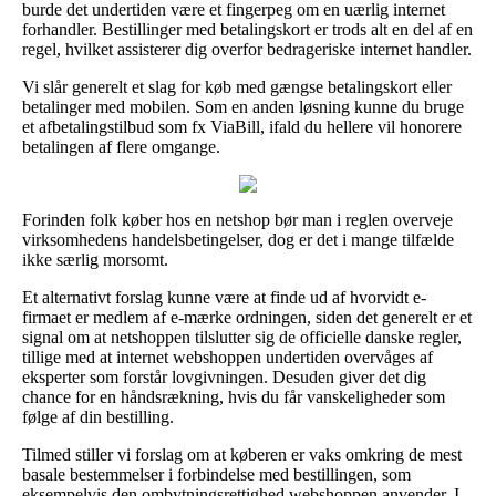
burde det undertiden være et fingerpeg om en uærlig internet
forhandler. Bestillinger med betalingskort er trods alt en del af en
regel, hvilket assisterer dig overfor bedrageriske internet handler.
Vi slår generelt et slag for køb med gængse betalingskort eller
betalinger med mobilen. Som en anden løsning kunne du bruge
et afbetalingstilbud som fx ViaBill, ifald du hellere vil honorere
betalingen af flere omgange.
Forinden folk køber hos en netshop bør man i reglen overveje
virksomhedens handelsbetingelser, dog er det i mange tilfælde
ikke særlig morsomt.
Et alternativt forslag kunne være at finde ud af hvorvidt e-
firmaet er medlem af e-mærke ordningen, siden det generelt er et
signal om at netshoppen tilslutter sig de officielle danske regler,
tillige med at internet webshoppen undertiden overvåges af
eksperter som forstår lovgivningen. Desuden giver det dig
chance for en håndsrækning, hvis du får vanskeligheder som
følge af din bestilling.
Tilmed stiller vi forslag om at køberen er vaks omkring de mest
basale bestemmelser i forbindelse med bestillingen, som
eksempelvis den ombytningsrettighed webshoppen anvender. I