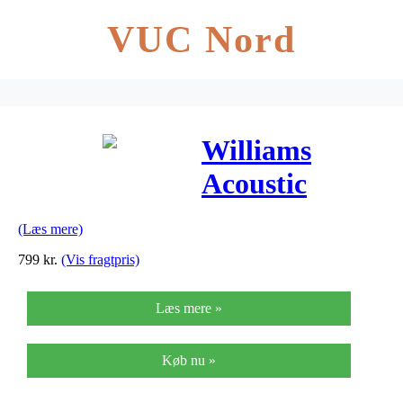
VUC Nord
Williams
Acoustic
EU100C v2
(Læs mere)
concert
799
kr.
(Vis fragtpris)
ukulele
Læs mere »
Køb nu »