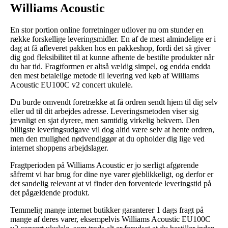
Williams Acoustic
En stor portion online forretninger udlover nu om stunder en
række forskellige leveringsmidler. En af de mest almindelige er i
dag at få afleveret pakken hos en pakkeshop, fordi det så giver
dig god fleksibilitet til at kunne afhente de bestilte produkter når
du har tid. Fragtformen er altså vældig simpel, og endda endda
den mest betalelige metode til levering ved køb af Williams
Acoustic EU100C v2 concert ukulele.
Du burde omvendt foretrække at få ordren sendt hjem til dig selv
eller ud til dit arbejdes adresse. Leveringsmetoden viser sig
jævnligt en sjat dyrere, men samtidig virkelig bekvem. Den
billigste leveringsudgave vil dog altid være selv at hente ordren,
men den mulighed nødvendiggør at du opholder dig lige ved
internet shoppens arbejdslager.
Fragtperioden på Williams Acoustic er jo særligt afgørende
såfremt vi har brug for dine nye varer øjeblikkeligt, og derfor er
det sandelig relevant at vi finder den forventede leveringstid på
det pågældende produkt.
Temmelig mange internet butikker garanterer 1 dags fragt på
mange af deres varer, eksempelvis Williams Acoustic EU100C