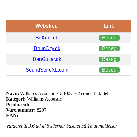
Webshop
Link
BeKent.dk
Besøg
DrumCity.dk
Besøg
DanGuitar.dk
Besøg
SoundStoreXL.com
Besøg
Navn:
Williams Acoustic EU100C v2 concert ukulele
Kategori:
Williams Acoustic
Producent:
Varenummer:
8207
EAN:
Vurderet til
3.6
ud af 5 stjerner baseret på
18
anmeldelser