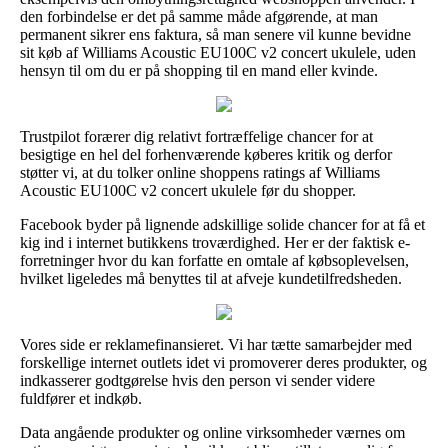
den forbindelse er det på samme måde afgørende, at man
permanent sikrer ens faktura, så man senere vil kunne bevidne
sit køb af Williams Acoustic EU100C v2 concert ukulele, uden
hensyn til om du er på shopping til en mand eller kvinde.
Trustpilot forærer dig relativt fortræffelige chancer for at
besigtige en hel del forhenværende køberes kritik og derfor
støtter vi, at du tolker online shoppens ratings af Williams
Acoustic EU100C v2 concert ukulele før du shopper.
Facebook byder på lignende adskillige solide chancer for at få et
kig ind i internet butikkens troværdighed. Her er der faktisk e-
forretninger hvor du kan forfatte en omtale af købsoplevelsen,
hvilket ligeledes må benyttes til at afveje kundetilfredsheden.
Vores side er reklamefinansieret. Vi har tætte samarbejder med
forskellige internet outlets idet vi promoverer deres produkter, og
indkasserer godtgørelse hvis den person vi sender videre
fuldfører et indkøb.
Data angående produkter og online virksomheder værnes om