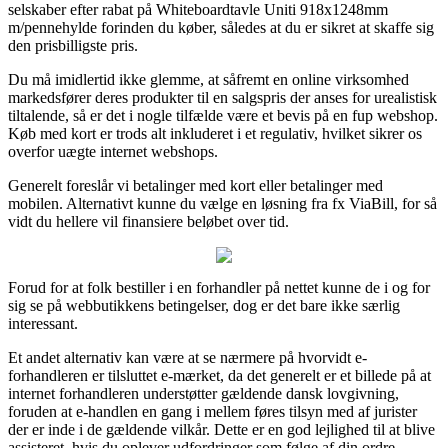
selskaber efter rabat på Whiteboardtavle Uniti 918x1248mm
m/pennehylde forinden du køber, således at du er sikret at skaffe sig
den prisbilligste pris.
Du må imidlertid ikke glemme, at såfremt en online virksomhed
markedsfører deres produkter til en salgspris der anses for urealistisk
tiltalende, så er det i nogle tilfælde være et bevis på en fup webshop.
Køb med kort er trods alt inkluderet i et regulativ, hvilket sikrer os
overfor uægte internet webshops.
Generelt foreslår vi betalinger med kort eller betalinger med
mobilen. Alternativt kunne du vælge en løsning fra fx ViaBill, for så
vidt du hellere vil finansiere beløbet over tid.
Forud for at folk bestiller i en forhandler på nettet kunne de i og for
sig se på webbutikkens betingelser, dog er det bare ikke særlig
interessant.
Et andet alternativ kan være at se nærmere på hvorvidt e-
forhandleren er tilsluttet e-mærket, da det generelt er et billede på at
internet forhandleren understøtter gældende dansk lovgivning,
foruden at e-handlen en gang i mellem føres tilsyn med af jurister
der er inde i de gældende vilkår. Dette er en god lejlighed til at blive
assisteret, hvis du oplever udfordringer som følge af din ordre.