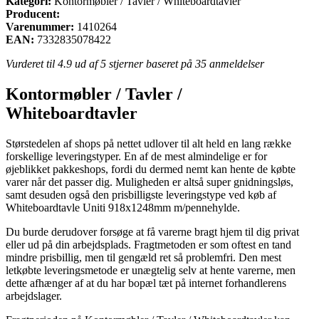
Kategori:
Kontormøbler / Tavler / Whiteboardtavler
Producent:
Varenummer:
1410264
EAN:
7332835078422
Vurderet til
4.9
ud af 5 stjerner baseret på
35
anmeldelser
Kontormøbler / Tavler /
Whiteboardtavler
Størstedelen af shops på nettet udlover til alt held en lang række
forskellige leveringstyper. En af de mest almindelige er for
øjeblikket pakkeshops, fordi du dermed nemt kan hente de købte
varer når det passer dig. Muligheden er altså super gnidningsløs,
samt desuden også den prisbilligste leveringstype ved køb af
Whiteboardtavle Uniti 918x1248mm m/pennehylde.
Du burde derudover forsøge at få varerne bragt hjem til dig privat
eller ud på din arbejdsplads. Fragtmetoden er som oftest en tand
mindre prisbillig, men til gengæld ret så problemfri. Den mest
letkøbte leveringsmetode er unægtelig selv at hente varerne, men
dette afhænger af at du har bopæl tæt på internet forhandlerens
arbejdslager.