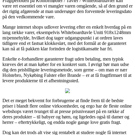
Fragtperioden på Kontormøbler / Tavler / Whiteboardtavler kan
være ret essentiel om vi mangler varen omgående, så af den grund er
det rigtig afgørende at man undersøger den forventede leveringsdato
på den vedkommende vare.
Mange internet shops udlover levering efter en enkelt hverdag på en
lang række varer, eksempelvis Whiteboardtavle Uniti 918x1248mm
m/pennehylde, hvilket dog tager udgangspunkt i at ordren laves
tidligere end et fastsat klokkeslæt, med det formål at de garanteret
kan nå at få pakken klar forinden de logistikansatte har fri.
Enkelte e-forhandlere garanterer fragt uden betaling, men typisk
kræves det at man køber for en konkret sum. I øvrigt bør man udse
dig den prisbilligste leveringsmetode, som gerne – om man er nær
Holstebro, Nykøbing Falster eller Brande – er at få fragtfirmaet til at
levere produkterne til et afhentningssted.
Det er meget bekvemt for forbrugerne at finde frem til de bedste
priser i blandt flere online virksomheder, og ergo har de fleste online
webshops været tvunget til at presse prisniveauet på en række af
deres produkter – til babyer og børn, og ligeledes også til damer og
herrer – eftertrykkeligt, og endda nogle gange love gratis fragt.
Dog kan det trods alt vise sig rentabelt at studere nogle få internet