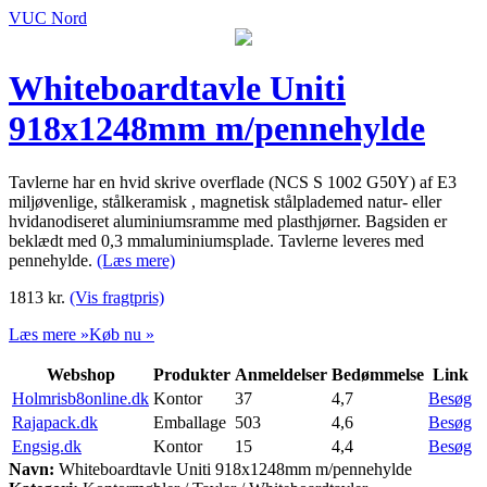
VUC Nord
Whiteboardtavle Uniti
918x1248mm m/pennehylde
Tavlerne har en hvid skrive overflade (NCS S 1002 G50Y) af E3
miljøvenlige, stålkeramisk , magnetisk stålplademed natur- eller
hvidanodiseret aluminiumsramme med plasthjørner. Bagsiden er
beklædt med 0,3 mmaluminiumsplade. Tavlerne leveres med
pennehylde.
(Læs mere)
1813
kr.
(Vis fragtpris)
Læs mere »
Køb nu »
Webshop
Produkter
Anmeldelser
Bedømmelse
Link
Holmrisb8online.dk
Kontor
37
4,7
Besøg
Rajapack.dk
Emballage
503
4,6
Besøg
Engsig.dk
Kontor
15
4,4
Besøg
Navn:
Whiteboardtavle Uniti 918x1248mm m/pennehylde