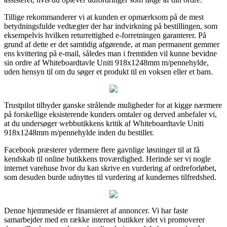
Tillige rekommanderer vi at kunden er opmærksom på de mest
betydningsfulde vedtægter der har indvirkning på bestillingen, som
eksempelvis hvilken returrettighed e-forretningen garanterer. På
grund af dette er det samtidig afgørende, at man permanent gemmer
ens kvittering på e-mail, således man i fremtiden vil kunne bevidne
sin ordre af Whiteboardtavle Uniti 918x1248mm m/pennehylde,
uden hensyn til om du søger et produkt til en voksen eller et barn.
Trustpilot tilbyder ganske strålende muligheder for at kigge nærmere
på forskellige eksisterende kunders omtaler og derved anbefaler vi,
at du undersøger webbutikkens kritik af Whiteboardtavle Uniti
918x1248mm m/pennehylde inden du bestiller.
Facebook præsterer ydermere flere gavnlige løsninger til at få
kendskab til online butikkens troværdighed. Herinde ser vi nogle
internet varehuse hvor du kan skrive en vurdering af ordreforløbet,
som desuden burde udnyttes til vurdering af kundernes tilfredshed.
Denne hjemmeside er finansieret af annoncer. Vi har faste
samarbejder med en række internet butikker idet vi promoverer