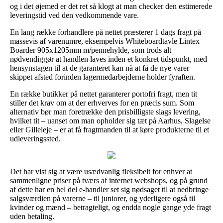
og i det øjemed er det ret så klogt at man checker den estimerede
leveringstid ved den vedkommende vare.
En lang række forhandlere på nettet præsterer 1 dags fragt på
massevis af varenumre, eksempelvis Whiteboardtavle Lintex
Boarder 905x1205mm m/pennehylde, som trods alt
nødvendiggør at handlen laves inden et konkret tidspunkt, med
hensynstagen til at de garanteret kan nå at få de nye varer
skippet afsted forinden lagermedarbejderne holder fyraften.
En række butikker på nettet garanterer portofri fragt, men tit
stiller det krav om at der erhverves for en præcis sum. Som
alternativ bør man foretrække den prisbilligste slags levering,
hvilket tit – uanset om man opholder sig tæt på Aarhus, Slagelse
eller Gilleleje – er at få fragtmanden til at køre produkterne til et
udleveringssted.
Det har vist sig at være usædvanlig fleksibelt for enhver at
sammenligne priser på tværs af internet webshops, og på grund
af dette har en hel del e-handler set sig nødsaget til at nedbringe
salgsværdien på varerne – til juniorer, og yderligere også til
kvinder og mænd – betragteligt, og endda nogle gange yde fragt
uden betaling.