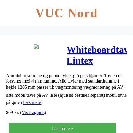
VUC Nord
Whiteboardtavl
Lintex
Boarder
Aluminiumsramme og pennehylde, grå plasthjørner. Tavlen er
905x1205mm
forsynet med 4 mm ramme. Alle tavler med standardramme i
højde 1205 mm passer til: vægmontering vægmontering på AV-
m/pennehylde
liste mobil tavle på AV-liste (hjulsæt bestilles separat) mobil tavle
på gulv
(Læs mere)
809
kr.
(Vis fragtpris)
Læs mere »