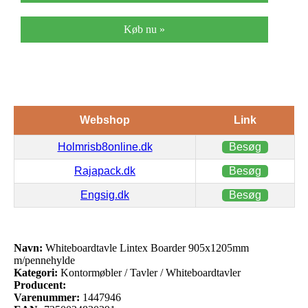
Køb nu »
Webshop
Link
Holmrisb8online.dk
Besøg
Rajapack.dk
Besøg
Engsig.dk
Besøg
Navn:
Whiteboardtavle Lintex Boarder 905x1205mm
m/pennehylde
Kategori:
Kontormøbler / Tavler / Whiteboardtavler
Producent:
Varenummer:
1447946