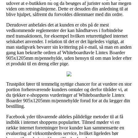
udover at e-butikken nu og da besøges af jurister som har megen
viden om retningslinjerne. Dette er desuden din anledning til at
blive hjulpet, såfremt du forvoldes dilemmaer med din ordre.
Derudover anbefales det at kunden er obs på de mest
vedkommende reglementer der kan håndhæves i forbindelse
med transaktionen, for eksempel hvilken returrettighed internet
selskabet anvender. I relation til det er det ligeledes vigtigt, at
man stadigvæk bevarer sin kvittering på e-mail, så man en anden
gang kan bekræfte ordren af Whiteboardtavle Lintex Boarder
905x1205mm m/pennehylde, uden hensyn til om man leder efter
et produkt til en dreng eller pige.
Trustpilot fører til temmelig nyttige chancer for at vurdere en stor
portion forhenværende kunders omtaler og derfor tilråder vi, at
du tjekker e-shoppens vurderinger af Whiteboardtavle Lintex
Boarder 905x1205mm m/pennehylde forud for at du lægger din
bestilling.
Facebook yder tilsvarende aldeles pålidelige metoder til at få
indblik i internet shoppens popularitet. Tilmed møder vi en
række internet forretninger hvor kunder kan sammensætte en
evaluering af virksomhedens service, hvilket ligeledes bør