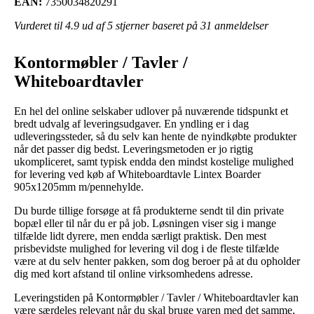
EAN:
7350034820291
Vurderet til
4.9
ud af 5 stjerner baseret på
31
anmeldelser
Kontormøbler / Tavler /
Whiteboardtavler
En hel del online selskaber udlover på nuværende tidspunkt et
bredt udvalg af leveringsudgaver. En yndling er i dag
udleveringssteder, så du selv kan hente de nyindkøbte produkter
når det passer dig bedst. Leveringsmetoden er jo rigtig
ukompliceret, samt typisk endda den mindst kostelige mulighed
for levering ved køb af Whiteboardtavle Lintex Boarder
905x1205mm m/pennehylde.
Du burde tillige forsøge at få produkterne sendt til din private
bopæl eller til når du er på job. Løsningen viser sig i mange
tilfælde lidt dyrere, men endda særligt praktisk. Den mest
prisbevidste mulighed for levering vil dog i de fleste tilfælde
være at du selv henter pakken, som dog beroer på at du opholder
dig med kort afstand til online virksomhedens adresse.
Leveringstiden på Kontormøbler / Tavler / Whiteboardtavler kan
være særdeles relevant når du skal bruge varen med det samme,