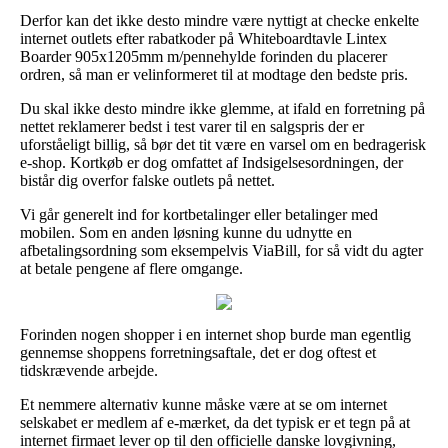
Derfor kan det ikke desto mindre være nyttigt at checke enkelte
internet outlets efter rabatkoder på Whiteboardtavle Lintex
Boarder 905x1205mm m/pennehylde forinden du placerer
ordren, så man er velinformeret til at modtage den bedste pris.
Du skal ikke desto mindre ikke glemme, at ifald en forretning på
nettet reklamerer bedst i test varer til en salgspris der er
uforståeligt billig, så bør det tit være en varsel om en bedragerisk
e-shop. Kortkøb er dog omfattet af Indsigelsesordningen, der
bistår dig overfor falske outlets på nettet.
Vi går generelt ind for kortbetalinger eller betalinger med
mobilen. Som en anden løsning kunne du udnytte en
afbetalingsordning som eksempelvis ViaBill, for så vidt du agter
at betale pengene af flere omgange.
Forinden nogen shopper i en internet shop burde man egentlig
gennemse shoppens forretningsaftale, det er dog oftest et
tidskrævende arbejde.
Et nemmere alternativ kunne måske være at se om internet
selskabet er medlem af e-mærket, da det typisk er et tegn på at
internet firmaet lever op til den officielle danske lovgivning,