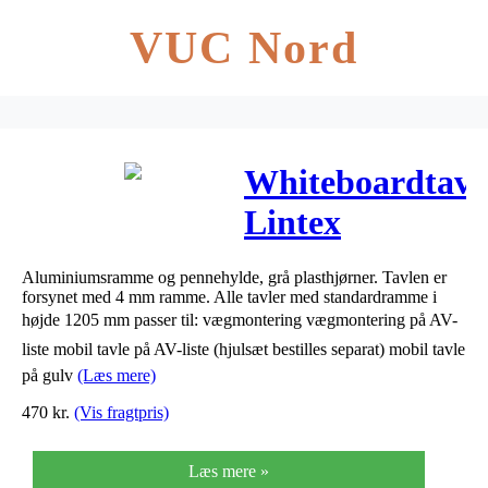
VUC Nord
Whiteboardtavl
Lintex
Boarder
Aluminiumsramme og pennehylde, grå plasthjørner. Tavlen er
605x905mm
forsynet med 4 mm ramme. Alle tavler med standardramme i
højde 1205 mm passer til: vægmontering vægmontering på AV-
m/pennehylde
liste mobil tavle på AV-liste (hjulsæt bestilles separat) mobil tavle
på gulv
(Læs mere)
470
kr.
(Vis fragtpris)
Læs mere »