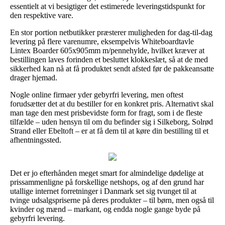
essentielt at vi besigtiger det estimerede leveringstidspunkt for
den respektive vare.
En stor portion netbutikker præsterer muligheden for dag-til-dag
levering på flere varenumre, eksempelvis Whiteboardtavle
Lintex Boarder 605x905mm m/pennehylde, hvilket kræver at
bestillingen laves forinden et besluttet klokkeslæt, så at de med
sikkerhed kan nå at få produktet sendt afsted før de pakkeansatte
drager hjemad.
Nogle online firmaer yder gebyrfri levering, men oftest
forudsætter det at du bestiller for en konkret pris. Alternativt skal
man tage den mest prisbevidste form for fragt, som i de fleste
tilfælde – uden hensyn til om du befinder sig i Silkeborg, Solrød
Strand eller Ebeltoft – er at få dem til at køre din bestilling til et
afhentningssted.
Det er jo efterhånden meget smart for almindelige dødelige at
prissammenligne på forskellige netshops, og af den grund har
utallige internet forretninger i Danmark set sig tvunget til at
tvinge udsalgspriserne på deres produkter – til børn, men også til
kvinder og mænd – markant, og endda nogle gange byde på
gebyrfri levering.