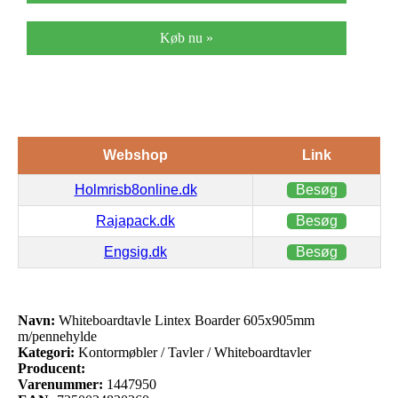
Køb nu »
Webshop
Link
Holmrisb8online.dk
Besøg
Rajapack.dk
Besøg
Engsig.dk
Besøg
Navn:
Whiteboardtavle Lintex Boarder 605x905mm
m/pennehylde
Kategori:
Kontormøbler / Tavler / Whiteboardtavler
Producent:
Varenummer:
1447950