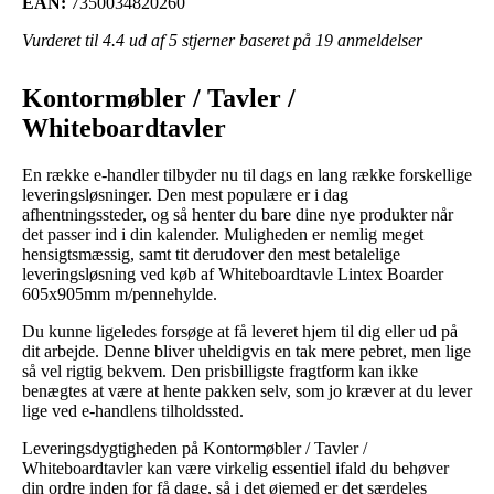
EAN:
7350034820260
Vurderet til
4.4
ud af 5 stjerner baseret på
19
anmeldelser
Kontormøbler / Tavler /
Whiteboardtavler
En række e-handler tilbyder nu til dags en lang række forskellige
leveringsløsninger. Den mest populære er i dag
afhentningssteder, og så henter du bare dine nye produkter når
det passer ind i din kalender. Muligheden er nemlig meget
hensigtsmæssig, samt tit derudover den mest betalelige
leveringsløsning ved køb af Whiteboardtavle Lintex Boarder
605x905mm m/pennehylde.
Du kunne ligeledes forsøge at få leveret hjem til dig eller ud på
dit arbejde. Denne bliver uheldigvis en tak mere pebret, men lige
så vel rigtig bekvem. Den prisbilligste fragtform kan ikke
benægtes at være at hente pakken selv, som jo kræver at du lever
lige ved e-handlens tilholdssted.
Leveringsdygtigheden på Kontormøbler / Tavler /
Whiteboardtavler kan være virkelig essentiel ifald du behøver
din ordre inden for få dage, så i det øjemed er det særdeles