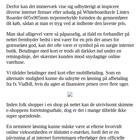
Derfor kan det immervæk vise sig udbytterigt at inspicere
diverse internet firmaer efter udsalg på Whiteboardtavle Lintex
Boarder 605x905mm m/pennehylde forinden du gennemfører
dit køb, sådan at man er tryg ved at indhente den laveste pris.
Man skal alligevel være så påpasselig, at ifald en forhandler på
nettet frembyder bedst i test varer for en pris der anses for
grænseløst god, kan det ofte være et symbol på en uægte internet
butik. Betalinger med kort er trods alt dækket ind under en
retningslinje, der skærmer kunden imod snydagtige online
varehuse.
Vi tilråder betalinger med kort eller mobilbetaling. Som en
alternativ mulighed kunne du udnytte en løsning på afbetaling
fra fx ViaBill, hvis du agter at finansiere prisen over flere uger.
Inden folk shopper i en shop på nettet kan de utvivlsomt skimme
e-shoppens forretningsaftale, dog er det i mange tilfælde ikke
super spændende.
En nemmere løsning kunne måske være at efterse hvorvidt
online virksomheden er tilsluttet e-mærket, fordi det er en
påvisning af at internet forretningen efterfølger den officielle