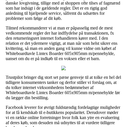
danske lovgivning, tillige med at shoppen ofte tilses af fagmænd
som har indsigt i de gældende regler. Det er en rigtig god
anledning til hjælpende service, såfremt du udsættes for
problemer som følge af dit køb.
Tilmed rekommanderer vi at man er påpasselig med de mest
vedkommende regler der har indflydelse på transaktionen, fx
den returneringsret internet forhandleren kører med. I den
relation er det ydermere vigtigt, at man når som helst sikrer ens
kvittering, så man en anden gang vil kunne vidne om købet af
Whiteboardtavle Lintex Boarder 605x905mm m/pennehylde,
uanset om du er på indkøb til en voksen eller et barn.
Trustpilot bringer dig stort set pæne genveje til at tolke en hel del
tidligere konsumenters tanker og derfor stiller vi forslag om, at
du tolker internet virksomhedens bedømmelser af
Whiteboardtavle Lintex Boarder 605x905mm m/pennehylde før
du lægger din bestilling.
Facebook leverer for øvrigt fuldstændig fordelagtige muligheder
for at få kendskab til e-butikkens popularitet. Derudover møder
vi en række online forretninger hvor folk kan ytre en evaluering
af deres køb, som desuden må udnyttes til at vurdere tidligere