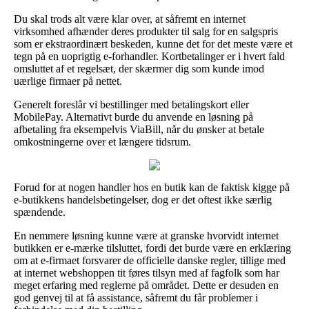
Du skal trods alt være klar over, at såfremt en internet
virksomhed afhænder deres produkter til salg for en salgspris
som er ekstraordinært beskeden, kunne det for det meste være et
tegn på en uoprigtig e-forhandler. Kortbetalinger er i hvert fald
omsluttet af et regelsæt, der skærmer dig som kunde imod
uærlige firmaer på nettet.
Generelt foreslår vi bestillinger med betalingskort eller
MobilePay. Alternativt burde du anvende en løsning på
afbetaling fra eksempelvis ViaBill, når du ønsker at betale
omkostningerne over et længere tidsrum.
Forud for at nogen handler hos en butik kan de faktisk kigge på
e-butikkens handelsbetingelser, dog er det oftest ikke særlig
spændende.
En nemmere løsning kunne være at granske hvorvidt internet
butikken er e-mærke tilsluttet, fordi det burde være en erklæring
om at e-firmaet forsvarer de officielle danske regler, tillige med
at internet webshoppen tit føres tilsyn med af fagfolk som har
meget erfaring med reglerne på området. Dette er desuden en
god genvej til at få assistance, såfremt du får problemer i