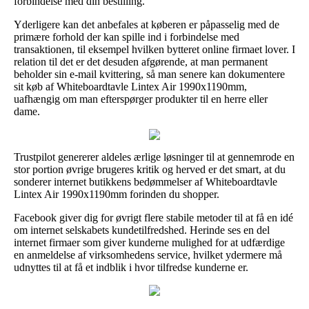
forbindelse med din bestilling.
Yderligere kan det anbefales at køberen er påpasselig med de
primære forhold der kan spille ind i forbindelse med
transaktionen, til eksempel hvilken bytteret online firmaet lover. I
relation til det er det desuden afgørende, at man permanent
beholder sin e-mail kvittering, så man senere kan dokumentere
sit køb af Whiteboardtavle Lintex Air 1990x1190mm,
uafhængig om man efterspørger produkter til en herre eller
dame.
Trustpilot genererer aldeles ærlige løsninger til at gennemrode en
stor portion øvrige brugeres kritik og herved er det smart, at du
sonderer internet butikkens bedømmelser af Whiteboardtavle
Lintex Air 1990x1190mm forinden du shopper.
Facebook giver dig for øvrigt flere stabile metoder til at få en idé
om internet selskabets kundetilfredshed. Herinde ses en del
internet firmaer som giver kunderne mulighed for at udfærdige
en anmeldelse af virksomhedens service, hvilket ydermere må
udnyttes til at få et indblik i hvor tilfredse kunderne er.