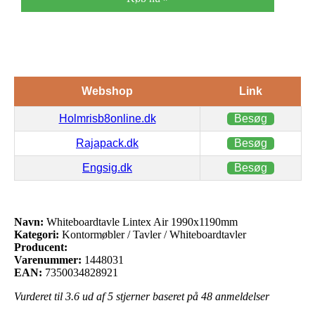
Webshop
Link
Holmrisb8online.dk
Besøg
Rajapack.dk
Besøg
Engsig.dk
Besøg
Navn:
Whiteboardtavle Lintex Air 1990x1190mm
Kategori:
Kontormøbler / Tavler / Whiteboardtavler
Producent:
Varenummer:
1448031
EAN:
7350034828921
Vurderet til
3.6
ud af 5 stjerner baseret på
48
anmeldelser