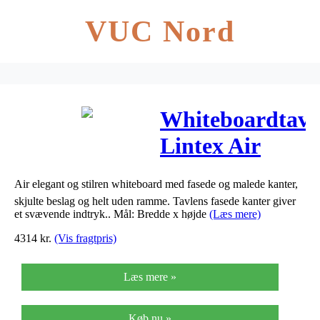
VUC Nord
Whiteboardtavl
Lintex Air
1990x1190mm
Air elegant og stilren whiteboard med fasede og malede kanter,
skjulte beslag og helt uden ramme. Tavlens fasede kanter giver
et svævende indtryk.. Mål: Bredde x højde
(Læs mere)
4314
kr.
(Vis fragtpris)
Læs mere »
Køb nu »