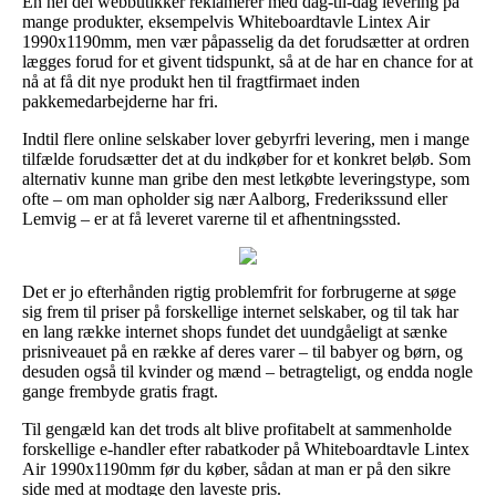
En hel del webbutikker reklamerer med dag-til-dag levering på
mange produkter, eksempelvis Whiteboardtavle Lintex Air
1990x1190mm, men vær påpasselig da det forudsætter at ordren
lægges forud for et givent tidspunkt, så at de har en chance for at
nå at få dit nye produkt hen til fragtfirmaet inden
pakkemedarbejderne har fri.
Indtil flere online selskaber lover gebyrfri levering, men i mange
tilfælde forudsætter det at du indkøber for et konkret beløb. Som
alternativ kunne man gribe den mest letkøbte leveringstype, som
ofte – om man opholder sig nær Aalborg, Frederikssund eller
Lemvig – er at få leveret varerne til et afhentningssted.
Det er jo efterhånden rigtig problemfrit for forbrugerne at søge
sig frem til priser på forskellige internet selskaber, og til tak har
en lang række internet shops fundet det uundgåeligt at sænke
prisniveauet på en række af deres varer – til babyer og børn, og
desuden også til kvinder og mænd – betragteligt, og endda nogle
gange frembyde gratis fragt.
Til gengæld kan det trods alt blive profitabelt at sammenholde
forskellige e-handler efter rabatkoder på Whiteboardtavle Lintex
Air 1990x1190mm før du køber, sådan at man er på den sikre
side med at modtage den laveste pris.