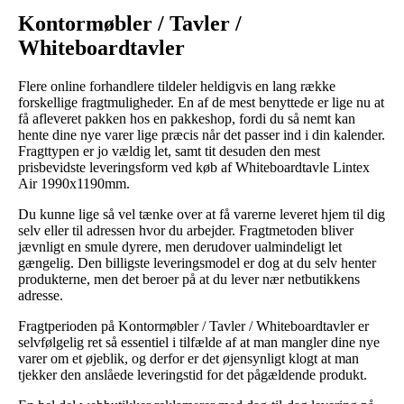
Kontormøbler / Tavler /
Whiteboardtavler
Flere online forhandlere tildeler heldigvis en lang række
forskellige fragtmuligheder. En af de mest benyttede er lige nu at
få afleveret pakken hos en pakkeshop, fordi du så nemt kan
hente dine nye varer lige præcis når det passer ind i din kalender.
Fragttypen er jo vældig let, samt tit desuden den mest
prisbevidste leveringsform ved køb af Whiteboardtavle Lintex
Air 1990x1190mm.
Du kunne lige så vel tænke over at få varerne leveret hjem til dig
selv eller til adressen hvor du arbejder. Fragtmetoden bliver
jævnligt en smule dyrere, men derudover ualmindeligt let
gængelig. Den billigste leveringsmodel er dog at du selv henter
produkterne, men det beroer på at du lever nær netbutikkens
adresse.
Fragtperioden på Kontormøbler / Tavler / Whiteboardtavler er
selvfølgelig ret så essentiel i tilfælde af at man mangler dine nye
varer om et øjeblik, og derfor er det øjensynligt klogt at man
tjekker den anslåede leveringstid for det pågældende produkt.