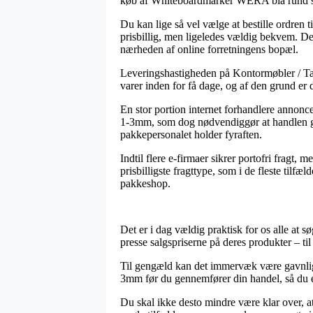
køb af Whiteboardmarker WERA blå rund 
Du kan lige så vel vælge at bestille ordren t
prisbillig, men ligeledes vældig bekvem. Den
nærheden af online forretningens bopæl.
Leveringshastigheden på Kontormøbler / Tavl
varer inden for få dage, og af den grund er
En stor portion internet forhandlere anno
1-3mm, som dog nødvendiggør at handlen gemme
pakkepersonalet holder fyraften.
Indtil flere e-firmaer sikrer portofri fragt, 
prisbilligste fragttype, som i de fleste tilf
pakkeshop.
Det er i dag vældig praktisk for os alle at s
presse salgspriserne på deres produkter – ti
Til gengæld kan det immervæk være gavnlig
3mm før du gennemfører din handel, så du er 
Du skal ikke desto mindre være klar over, at