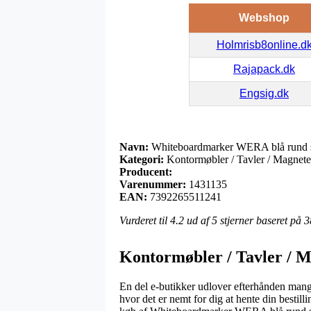
Webshop
Holmrisb8online.d
Rajapack.dk
Engsig.dk
Navn:
Whiteboardmarker WERA blå rund 
Kategori:
Kontormøbler / Tavler / Magneter
Producent:
Varenummer:
1431135
EAN:
7392265511241
Vurderet til
4.2
ud af 5 stjerner baseret på
3
Kontormøbler / Tavler / Ma
En del e-butikker udlover efterhånden mange 
hvor det er nemt for dig at hente din bestil