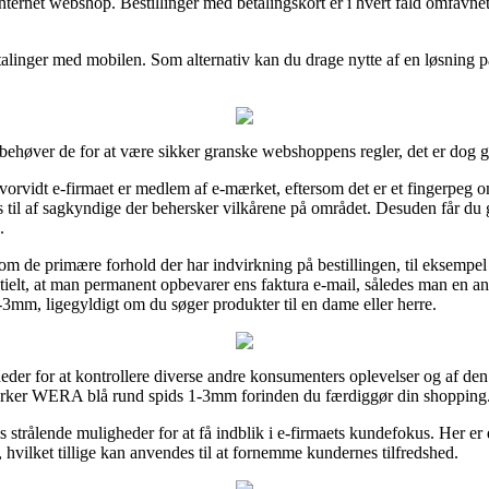
nternet webshop. Bestillinger med betalingskort er i hvert fald omfavne
etalinger med mobilen. Som alternativ kan du drage nytte af en løsning på
tik behøver de for at være sikker granske webshoppens regler, det er dog 
vorvidt e-firmaet er medlem af e-mærket, eftersom det er et fingerpeg o
s til af sagkyndige der behersker vilkårene på området. Desuden får du gen
.
m de primære forhold der har indvirkning på bestillingen, til eksempel 
esentielt, at man permanent opbevarer ens faktura e-mail, således man en 
m, ligegyldigt om du søger produkter til en dame eller herre.
heder for at kontrollere diverse andre konsumenters oplevelser og af den 
arker WERA blå rund spids 1-3mm forinden du færdiggør din shopping
strålende muligheder for at få indblik i e-firmaets kundefokus. Her er 
 hvilket tillige kan anvendes til at fornemme kundernes tilfredshed.