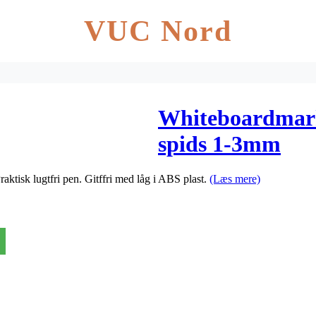
VUC Nord
Whiteboardmar
spids 1-3mm
aktisk lugtfri pen. Gitffri med låg i ABS plast.
(Læs mere)