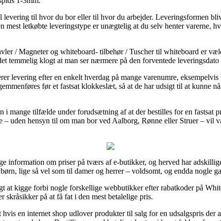
spids 1-3mm.
il levering til hvor du bor eller til hvor du arbejder. Leveringsformen bl
 mest letkøbte leveringstype er unægtelig at du selv henter varerne, hvi
er / Magneter og whiteboard- tilbehør / Tuscher til whiteboard er væld
 det temmelig klogt at man ser nærmere på den forventede leveringsdato
ncerer levering efter en enkelt hverdag på mange varenumre, eksempel
nføres før et fastsat klokkeslæt, så at de har udsigt til at kunne nå a
men i mange tilfælde under forudsætning af at der bestilles for en fastsat
ælde – uden hensyn til om man bor ved Aalborg, Rønne eller Struer – vil væ
øge information om priser på tværs af e-butikker, og herved har adskillige 
l børn, lige så vel som til damer og herrer – voldsomt, og endda nogle g
t at kigge forbi nogle forskellige webbutikker efter rabatkoder på W
skråsikker på at få fat i den mest betalelige pris.
 hvis en internet shop udlover produkter til salg for en udsalgspris der 