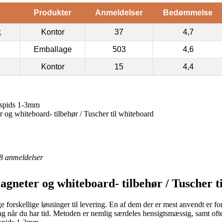
Produkter
Anmeldelser
Bedømmelse
k
Kontor
37
4,7
Emballage
503
4,6
Kontor
15
4,4
spids 1-3mm
 og whiteboard- tilbehør / Tuscher til whiteboard
8
anmeldelser
gneter og whiteboard- tilbehør / Tuscher t
forskellige løsninger til levering. En af dem der er mest anvendt er for 
ling når du har tid. Metoden er nemlig særdeles hensigtsmæssig, samt oft