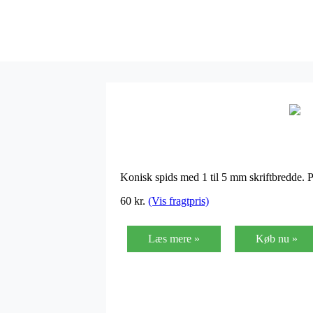
Konisk spids med 1 til 5 mm skriftbredde. Pr
60
kr.
(Vis fragtpris)
Læs mere »
Køb nu »