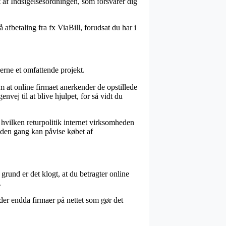
t af Indsigelsesordningen, som forsvarer dig
 afbetaling fra fx ViaBill, forudsat du har i
gerne et omfattende projekt.
m at online firmaet anerkender de opstillede
vej til at blive hjulpet, for så vidt du
hvilken returpolitik internet virksomheden
anden gang kan påvise købet af
grund er det klogt, at du betragter online
.
der endda firmaer på nettet som gør det