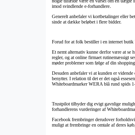
nogle tilfælde være en varsel om en uægte i
imod svindlende e-forhandlere.
Generelt anbefaler vi kortbetalinger eller b
sinde at dække beløbet i flere bidder.
Forud for at folk bestiller i en internet bu
Et nemt alternativ kunne derfor være at se h
regler, og at online firmaet rutinemæssigt se
møder problemer som følge af din shopping
Desuden anbefaler vi at kunden er vidende o
benytter. I relation til det er det også ess
Whiteboardmarker WERA blå rund spids 1-3m
Trustpilot tilbyder dig evigt gavnlige mulig
forhandlerens vurderinger af Whiteboardm
Facebook frembringer derudover forholdsvis 
muligt at frembringe en omtale af deres køb,