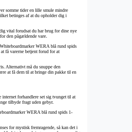
iver somme tider en lille smule mindre
lket betinges af at du opholder dig i
ig vital forudsat du har brug for dine nye
 for den pågældende vare.
vis Whiteboardmarker WERA blå rund spids
t få varerne betjent forud for at
 pris. Alternativt må du snuppe den
re at få dem til at bringe din pakke til en
internet forhandlere set sig tvunget til at
ange tilbyde fragt uden gebyr.
hiteboardmarker WERA blå rund spids 1-
anses for mystisk fremragende, så kan det i