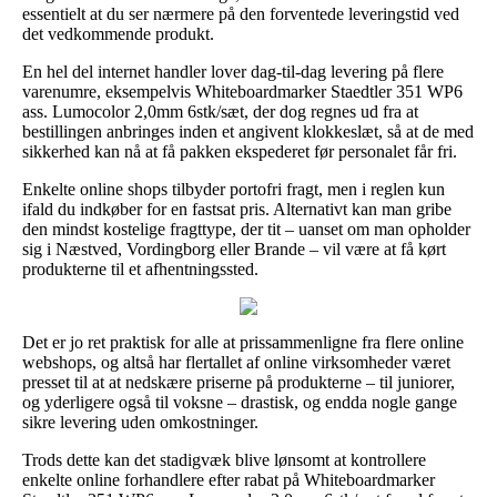
essentielt at du ser nærmere på den forventede leveringstid ved
det vedkommende produkt.
En hel del internet handler lover dag-til-dag levering på flere
varenumre, eksempelvis Whiteboardmarker Staedtler 351 WP6
ass. Lumocolor 2,0mm 6stk/sæt, der dog regnes ud fra at
bestillingen anbringes inden et angivent klokkeslæt, så at de med
sikkerhed kan nå at få pakken ekspederet før personalet får fri.
Enkelte online shops tilbyder portofri fragt, men i reglen kun
ifald du indkøber for en fastsat pris. Alternativt kan man gribe
den mindst kostelige fragttype, der tit – uanset om man opholder
sig i Næstved, Vordingborg eller Brande – vil være at få kørt
produkterne til et afhentningssted.
Det er jo ret praktisk for alle at prissammenligne fra flere online
webshops, og altså har flertallet af online virksomheder været
presset til at at nedskære priserne på produkterne – til juniorer,
og yderligere også til voksne – drastisk, og endda nogle gange
sikre levering uden omkostninger.
Trods dette kan det stadigvæk blive lønsomt at kontrollere
enkelte online forhandlere efter rabat på Whiteboardmarker