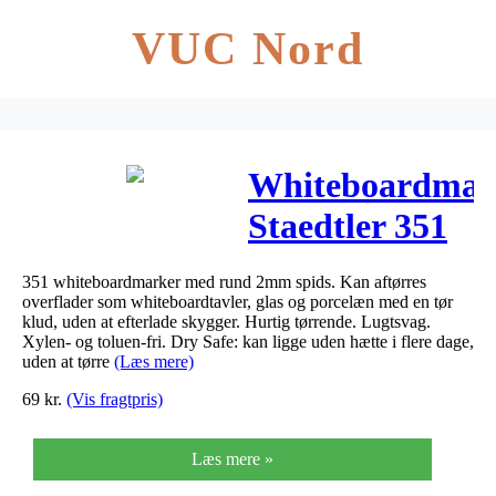
VUC Nord
Whiteboardmar
Staedtler 351
WP6 ass.
351 whiteboardmarker med rund 2mm spids. Kan aftørres
Lumocolor
overflader som whiteboardtavler, glas og porcelæn med en tør
klud, uden at efterlade skygger. Hurtig tørrende. Lugtsvag.
2,0mm
Xylen- og toluen-fri. Dry Safe: kan ligge uden hætte i flere dage,
uden at tørre
(Læs mere)
6stk/sæt
69
kr.
(Vis fragtpris)
Læs mere »