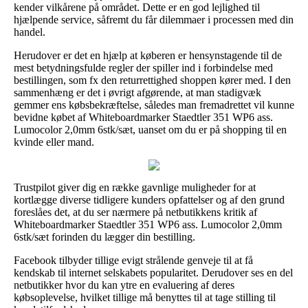
kender vilkårene på området. Dette er en god lejlighed til
hjælpende service, såfremt du får dilemmaer i processen med din
handel.
Herudover er det en hjælp at køberen er hensynstagende til de
mest betydningsfulde regler der spiller ind i forbindelse med
bestillingen, som fx den returrettighed shoppen kører med. I den
sammenhæng er det i øvrigt afgørende, at man stadigvæk
gemmer ens købsbekræftelse, således man fremadrettet vil kunne
bevidne købet af Whiteboardmarker Staedtler 351 WP6 ass.
Lumocolor 2,0mm 6stk/sæt, uanset om du er på shopping til en
kvinde eller mand.
Trustpilot giver dig en række gavnlige muligheder for at
kortlægge diverse tidligere kunders opfattelser og af den grund
foreslåes det, at du ser nærmere på netbutikkens kritik af
Whiteboardmarker Staedtler 351 WP6 ass. Lumocolor 2,0mm
6stk/sæt forinden du lægger din bestilling.
Facebook tilbyder tillige evigt strålende genveje til at få
kendskab til internet selskabets popularitet. Derudover ses en del
netbutikker hvor du kan ytre en evaluering af deres
købsoplevelse, hvilket tillige må benyttes til at tage stilling til