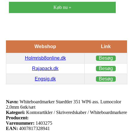
Køb nu »
Webshop
Link
Holmrisb8online.dk
Besøg
Rajapack.dk
Besøg
Engsig.dk
Besøg
Navn:
Whiteboardmarker Staedtler 351 WP6 ass. Lumocolor
2,0mm 6stk/sæt
Kategori:
Kontorartikler / Skriveredskaber / Whiteboardmarkere
Producent:
Varenummer:
1403275
EAN:
4007817328941