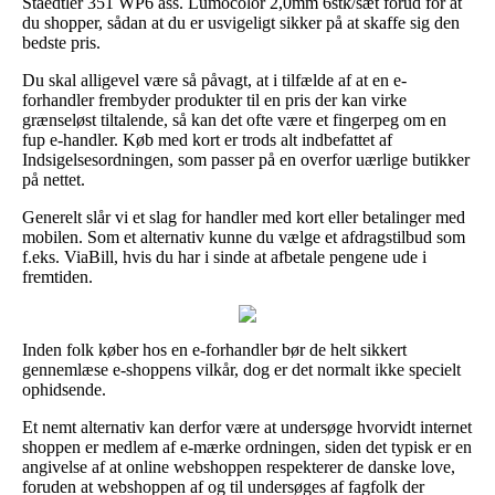
Staedtler 351 WP6 ass. Lumocolor 2,0mm 6stk/sæt forud for at
du shopper, sådan at du er usvigeligt sikker på at skaffe sig den
bedste pris.
Du skal alligevel være så påvagt, at i tilfælde af at en e-
forhandler frembyder produkter til en pris der kan virke
grænseløst tiltalende, så kan det ofte være et fingerpeg om en
fup e-handler. Køb med kort er trods alt indbefattet af
Indsigelsesordningen, som passer på en overfor uærlige butikker
på nettet.
Generelt slår vi et slag for handler med kort eller betalinger med
mobilen. Som et alternativ kunne du vælge et afdragstilbud som
f.eks. ViaBill, hvis du har i sinde at afbetale pengene ude i
fremtiden.
Inden folk køber hos en e-forhandler bør de helt sikkert
gennemlæse e-shoppens vilkår, dog er det normalt ikke specielt
ophidsende.
Et nemt alternativ kan derfor være at undersøge hvorvidt internet
shoppen er medlem af e-mærke ordningen, siden det typisk er en
angivelse af at online webshoppen respekterer de danske love,
foruden at webshoppen af og til undersøges af fagfolk der