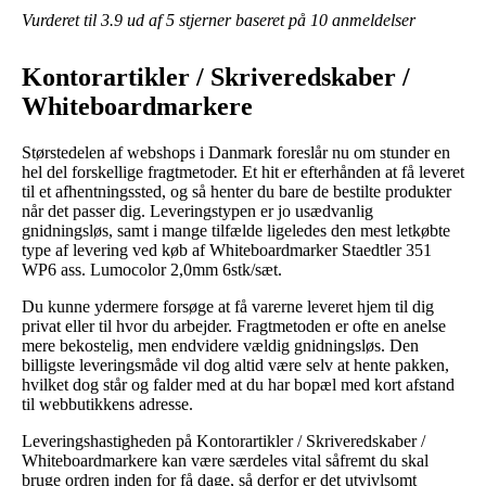
Vurderet til
3.9
ud af 5 stjerner baseret på
10
anmeldelser
Kontorartikler / Skriveredskaber /
Whiteboardmarkere
Størstedelen af webshops i Danmark foreslår nu om stunder en
hel del forskellige fragtmetoder. Et hit er efterhånden at få leveret
til et afhentningssted, og så henter du bare de bestilte produkter
når det passer dig. Leveringstypen er jo usædvanlig
gnidningsløs, samt i mange tilfælde ligeledes den mest letkøbte
type af levering ved køb af Whiteboardmarker Staedtler 351
WP6 ass. Lumocolor 2,0mm 6stk/sæt.
Du kunne ydermere forsøge at få varerne leveret hjem til dig
privat eller til hvor du arbejder. Fragtmetoden er ofte en anelse
mere bekostelig, men endvidere vældig gnidningsløs. Den
billigste leveringsmåde vil dog altid være selv at hente pakken,
hvilket dog står og falder med at du har bopæl med kort afstand
til webbutikkens adresse.
Leveringshastigheden på Kontorartikler / Skriveredskaber /
Whiteboardmarkere kan være særdeles vital såfremt du skal
bruge ordren inden for få dage, så derfor er det utvivlsomt