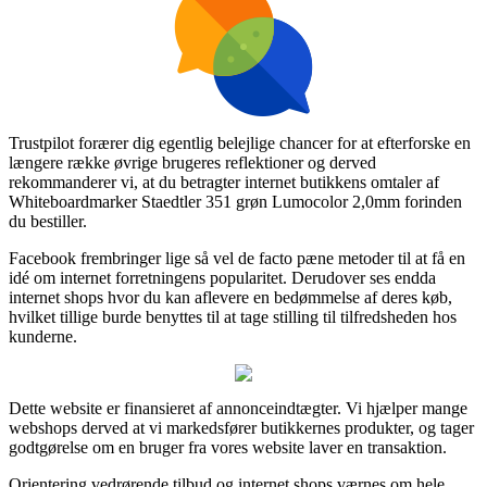
Trustpilot forærer dig egentlig belejlige chancer for at efterforske en
længere række øvrige brugeres reflektioner og derved
rekommanderer vi, at du betragter internet butikkens omtaler af
Whiteboardmarker Staedtler 351 grøn Lumocolor 2,0mm forinden
du bestiller.
Facebook frembringer lige så vel de facto pæne metoder til at få en
idé om internet forretningens popularitet. Derudover ses endda
internet shops hvor du kan aflevere en bedømmelse af deres køb,
hvilket tillige burde benyttes til at tage stilling til tilfredsheden hos
kunderne.
Dette website er finansieret af annonceindtægter. Vi hjælper mange
webshops derved at vi markedsfører butikkernes produkter, og tager
godtgørelse om en bruger fra vores website laver en transaktion.
Orientering vedrørende tilbud og internet shops værnes om hele