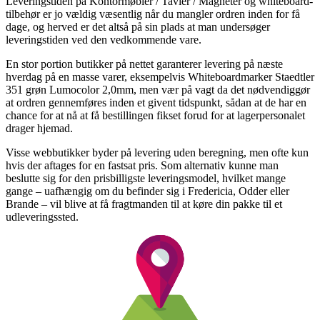
Leveringstiden på Kontormøbler / Tavler / Magneter og whiteboard-
tilbehør er jo vældig væsentlig når du mangler ordren inden for få
dage, og herved er det altså på sin plads at man undersøger
leveringstiden ved den vedkommende vare.
En stor portion butikker på nettet garanterer levering på næste
hverdag på en masse varer, eksempelvis Whiteboardmarker Staedtler
351 grøn Lumocolor 2,0mm, men vær på vagt da det nødvendiggør
at ordren gennemføres inden et givent tidspunkt, sådan at de har en
chance for at nå at få bestillingen fikset forud for at lagerpersonalet
drager hjemad.
Visse webbutikker byder på levering uden beregning, men ofte kun
hvis der aftages for en fastsat pris. Som alternativ kunne man
beslutte sig for den prisbilligste leveringsmodel, hvilket mange
gange – uafhængig om du befinder sig i Fredericia, Odder eller
Brande – vil blive at få fragtmanden til at køre din pakke til et
udleveringssted.