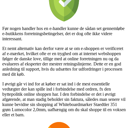
Før nogen handler hos en e-handler kunne de sådan set gennemløbe
e-butikkens forretningsbetingelser, det er dog ofte ikke videre
interessant.
Et nemt alternativ kan derfor være at se om e-shoppen er verificeret
af e-mærket, hvilket ofte er en tryghed om at internet webshoppen
følger de danske love, tillige med at online forretningen nu og da
evalueres af eksperter der mestrer retningslinjerne. Dette er en god
anledning til support, hvis du udsættes for udfordringer i processen
med dit køb.
I øvrigt går vi ind for at køber er sat ind i de mest essentielle
vedtægter der kan spille ind i forbindelse med ordren, fx den
byttepolitik online shoppen har. I den forbindelse er det i øvrigt
afgørende, at man stadig beholder sin faktura, således man senere vil
kunne bevidne sin shopping af Whiteboardmarker Staedtler 351
grøn Lumocolor 2,0mm, uafhængig om du skal shoppe til en voksen
eller et barn.