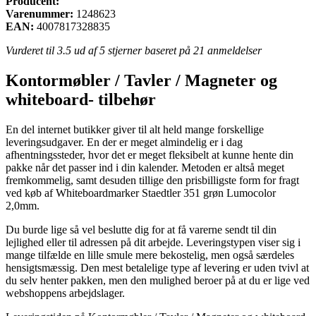
Producent:
Varenummer:
1248623
EAN:
4007817328835
Vurderet til
3.5
ud af 5 stjerner baseret på
21
anmeldelser
Kontormøbler / Tavler / Magneter og
whiteboard- tilbehør
En del internet butikker giver til alt held mange forskellige
leveringsudgaver. En der er meget almindelig er i dag
afhentningssteder, hvor det er meget fleksibelt at kunne hente din
pakke når det passer ind i din kalender. Metoden er altså meget
fremkommelig, samt desuden tillige den prisbilligste form for fragt
ved køb af Whiteboardmarker Staedtler 351 grøn Lumocolor
2,0mm.
Du burde lige så vel beslutte dig for at få varerne sendt til din
lejlighed eller til adressen på dit arbejde. Leveringstypen viser sig i
mange tilfælde en lille smule mere bekostelig, men også særdeles
hensigtsmæssig. Den mest betalelige type af levering er uden tvivl at
du selv henter pakken, men den mulighed beroer på at du er lige ved
webshoppens arbejdslager.