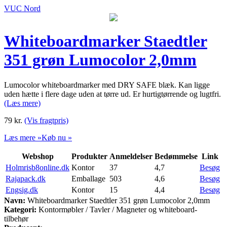
VUC Nord
Whiteboardmarker Staedtler
351 grøn Lumocolor 2,0mm
Lumocolor whiteboardmarker med DRY SAFE blæk. Kan ligge
uden hætte i flere dage uden at tørre ud. Er hurtigtørrende og lugtfri.
(Læs mere)
79
kr.
(Vis fragtpris)
Læs mere »
Køb nu »
Webshop
Produkter
Anmeldelser
Bedømmelse
Link
Holmrisb8online.dk
Kontor
37
4,7
Besøg
Rajapack.dk
Emballage
503
4,6
Besøg
Engsig.dk
Kontor
15
4,4
Besøg
Navn:
Whiteboardmarker Staedtler 351 grøn Lumocolor 2,0mm
Kategori:
Kontormøbler / Tavler / Magneter og whiteboard-
tilbehør