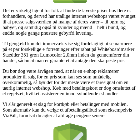
Det er virkelig ligetil for folk at finde de laveste priser hos flere e-
forhandlere, og derved har utallige internet webshops været tvunget
til at presse salgsværdien på mange af deres varer – til børn og
babyer, og samtidig også til kvinder og mænd – helt i bund, og
endda nogle gange præstere gebyrfri levering.
Til gengæld kan det immervæk vise sig fordelagtigt at se nærmere
på et par forskellige e-forretninger efter rabat på Whiteboardmarker
Staedtler 351 grøn Lumocolor 2,0mm inden du gennemfører din
handel, sådan at man er garanteret at antage den skarpeste pris.
Du bør dog være årvågen med, at når en e-shop reklamerer
produkter til salg for en pris som kan ses som umådelig
overkommelig, så bør det for det meste være et faresignal om en
uærlig internet webshop. Køb med betalingskort er dog omsluttet af
et regelsæt, hvilket assisterer en imod svindlende e-handler.
Vi slår generelt et slag for kortkøb eller betalinger med mobilen.
Som alternativ kan du vælge et afbetalingstilbud som eksempelvis
ViaBill, forudsat du agter at afdrage pengene senere.