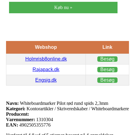
Køb nu »
Webshop
Link
Holmrisb8online.dk
Besøg
Rajapack.dk
Besøg
Engsig.dk
Besøg
Navn:
Whiteboardmarker Pilot rød rund spids 2,3mm
Kategori:
Kontorartikler / Skriveredskaber / Whiteboardmarkere
Producent:
Varenummer:
1310304
EAN:
4902505355776