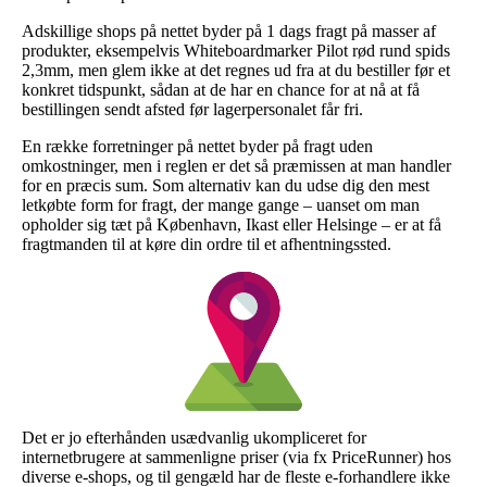
Adskillige shops på nettet byder på 1 dags fragt på masser af
produkter, eksempelvis Whiteboardmarker Pilot rød rund spids
2,3mm, men glem ikke at det regnes ud fra at du bestiller før et
konkret tidspunkt, sådan at de har en chance for at nå at få
bestillingen sendt afsted før lagerpersonalet får fri.
En række forretninger på nettet byder på fragt uden
omkostninger, men i reglen er det så præmissen at man handler
for en præcis sum. Som alternativ kan du udse dig den mest
letkøbte form for fragt, der mange gange – uanset om man
opholder sig tæt på København, Ikast eller Helsinge – er at få
fragtmanden til at køre din ordre til et afhentningssted.
Det er jo efterhånden usædvanlig ukompliceret for
internetbrugere at sammenligne priser (via fx PriceRunner) hos
diverse e-shops, og til gengæld har de fleste e-forhandlere ikke