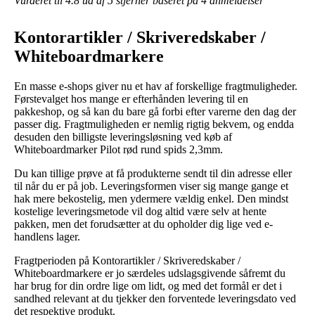
Vurderet til
4.8
ud af 5 stjerner baseret på
4
anmeldelser
Kontorartikler / Skriveredskaber /
Whiteboardmarkere
En masse e-shops giver nu et hav af forskellige fragtmuligheder.
Førstevalget hos mange er efterhånden levering til en
pakkeshop, og så kan du bare gå forbi efter varerne den dag der
passer dig. Fragtmuligheden er nemlig rigtig bekvem, og endda
desuden den billigste leveringsløsning ved køb af
Whiteboardmarker Pilot rød rund spids 2,3mm.
Du kan tillige prøve at få produkterne sendt til din adresse eller
til når du er på job. Leveringsformen viser sig mange gange et
hak mere bekostelig, men ydermere vældig enkel. Den mindst
kostelige leveringsmetode vil dog altid være selv at hente
pakken, men det forudsætter at du opholder dig lige ved e-
handlens lager.
Fragtperioden på Kontorartikler / Skriveredskaber /
Whiteboardmarkere er jo særdeles udslagsgivende såfremt du
har brug for din ordre lige om lidt, og med det formål er det i
sandhed relevant at du tjekker den forventede leveringsdato ved
det respektive produkt.