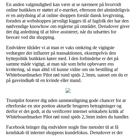
En anden valgmulighed kan være at se nærmere på hvorvidt
online butikken er støttet af e-mærket, eftersom det almindeligvis
er en antydning af at online shoppen forstår dansk lovgivning,
foruden at webshoppen jævnligt kigges til af fagfolk der har den
nødvendige knowhow om reglerne på området. Derudover giver
det dig anledning til at blive assisteret, når du udsættes for
besvær ved din shopping.
Endvidere tilråder vi at man er vaks omkring de vigtigste
vedtægter der influerer på transaktionen, eksempelvis den
byttepolitik butikken kører med. I den forbindelse er det på
samme måde vigtigt, at man når som helst opbevarer ens
kvittering, så man altid vil kunne vidne om sin bestilling af
Whiteboardmarker Pilot rød rund spids 2,3mm, uanset om du er
på gaveindkøb til en kvinde eller mand.
Trustpilot forærer dig uden sammenligning gode chancer for at
efterforske en stor portion aktuelle brugeres betragtninger og
derfor er det godt, at du verificerer internet selskabets kritik af
Whiteboardmarker Pilot rød rund spids 2,3mm inden du handler.
Facebook bringer dig endvidere nogle fine metoder til at få
kendskab til internet shoppens kundefokus. Derudover er der