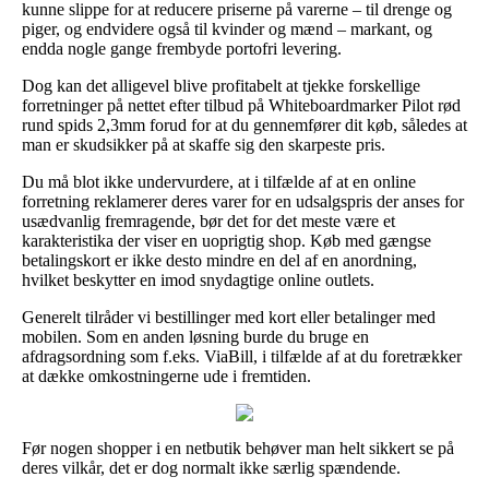
kunne slippe for at reducere priserne på varerne – til drenge og
piger, og endvidere også til kvinder og mænd – markant, og
endda nogle gange frembyde portofri levering.
Dog kan det alligevel blive profitabelt at tjekke forskellige
forretninger på nettet efter tilbud på Whiteboardmarker Pilot rød
rund spids 2,3mm forud for at du gennemfører dit køb, således at
man er skudsikker på at skaffe sig den skarpeste pris.
Du må blot ikke undervurdere, at i tilfælde af at en online
forretning reklamerer deres varer for en udsalgspris der anses for
usædvanlig fremragende, bør det for det meste være et
karakteristika der viser en uoprigtig shop. Køb med gængse
betalingskort er ikke desto mindre en del af en anordning,
hvilket beskytter en imod snydagtige online outlets.
Generelt tilråder vi bestillinger med kort eller betalinger med
mobilen. Som en anden løsning burde du bruge en
afdragsordning som f.eks. ViaBill, i tilfælde af at du foretrækker
at dække omkostningerne ude i fremtiden.
Før nogen shopper i en netbutik behøver man helt sikkert se på
deres vilkår, det er dog normalt ikke særlig spændende.