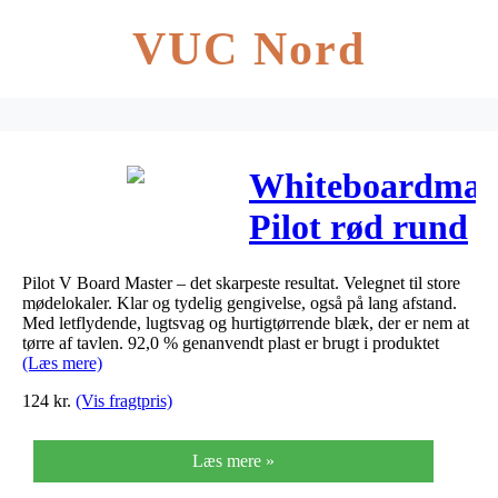
VUC Nord
Whiteboardmar
Pilot rød rund
spids 2,3mm
Pilot V Board Master – det skarpeste resultat. Velegnet til store
mødelokaler. Klar og tydelig gengivelse, også på lang afstand.
Med letflydende, lugtsvag og hurtigtørrende blæk, der er nem at
tørre af tavlen. 92,0 % genanvendt plast er brugt i produktet
(Læs mere)
124
kr.
(Vis fragtpris)
Læs mere »