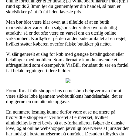
online forretninger efter udsalg på Whiteboardmarker Pilot grøn
rund spids 2,3mm før du gennemfører din handel, så man er
skudsikker på at få fat i den laveste pris.
Man bør blot være klar over, at i tilfælde af at en butik
markedsfører varer til en salgspris der virker overordentlig
attraktiv, så er det ofte være en varsel om en uærlig online
virksomhed. Kortkøb er på den anden side omfattet af en regel,
hvilket støtter køberen overfor falske butikker på nettet.
Vi slår generelt et slag for køb med gængse betalingskort eller
betalinger med mobilen. Som alternativ kan du anvende et
afdragstilbud som eksempelvis ViaBill, forudsat du ser en fordel
i at betale regningen i flere bidder.
Forud for at folk shopper hos en netshop behøver man for at
være sikker løbe igennem webbutikkens handelsaftale, det er
dog gerne en omfattende opgave.
En nemmere løsning kunne derfor være at se nærmere på
hvorvidt e-shoppen er verificeret af e-mærket, hvilket
almindeligvis er et bevis på at e-forhandleren følger de danske
love, og at online webshoppen jævnligt overværes af jurister der
har indsigt i bestemmelserne på området. Desuden tilbydes du