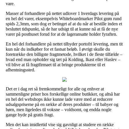
vare.
Masser af forhandlere på nettet udlover 1 hverdags levering på
en hel del varer, eksempelvis Whiteboardmarker Pilot grøn rund
spids 2,3mm, som dog er betinget af at du når at bestille inden et
besluttet tidspunkt, så de har udsigt til at kunne nå at få de nye
varer på posthuset forud for at de lageransatte holder fyraften.
En hel del forhandlere på nettet tilbyder portofri levering, men tit
kun når du indkøber for et fastsat beløb. I øvrigt skulle du
foretrække den billigste fragtmetode, hvilket i de fleste tilfælde –
hvad end man opholder sig tæt på Kolding, Ikast eller Haslev –
vil blive at få fragtfirmaet til at bringe produkterne til et
afhentningssted.
Det er i dag ret så fremkommeligt for alle og enhver at
sammenligne priser hos forskellige online butikker, og altså har
en hel del webshops ikke kunne lade være med at reducere
udsalgspriserne på en række af deres produkter – til babyer og
børn, men ligeledes til voksne – voldsomt, og endda nogle
gange byde på gratis fragt.
Men det kan imidlertid vise sig gavnligt at studere en række