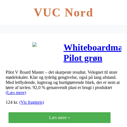
VUC Nord
Whiteboardmar
Pilot grøn
rund spids
Pilot V Board Master – det skarpeste resultat. Velegnet til store
2,3mm
mødelokaler. Klar og tydelig gengivelse, også på lang afstand.
Med letflydende, lugtsvag og hurtigtørrende blæk, der er nem at
tørre af tavlen. 92,0 % genanvendt plast er brugt i produktet
(Læs mere)
124
kr.
(Vis fragtpris)
Læs mere »