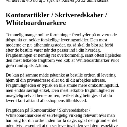
Vurderet til
4.5
ud af 5 stjerner baseret på
32
anmeldelser
Kontorartikler / Skriveredskaber /
Whiteboardmarkere
Temmelig mange online forretninger frembyder på nuværende
tidspunkt en række forskellige leveringsmidler. Den mest
moderne er p.t. afhentningssteder, og så skal du blot gå forbi
efter de bestilte varer når det passer ind i din hverdag.
Fragtløsningen er nemlig ret overkommelig, samt oftest ligeledes
den mest letkøbte fragtform ved køb af Whiteboardmarker Pilot
grøn rund spids 2,3mm.
Du kan på samme måde påtænke at bestille ordren til levering
hjem til din privatadresse eller ud til dit arbejdes adresse.
Fragtmuligheden er typisk en lille smule mere omkostningsfuld,
men endda særligt enkel. Den mest letkøbte fragtmulighed er
unægtelig selv at hente ordren, hvilket dog betinges af at du
lever i kort afstand af e-shoppens tilholdssted.
Fragttiden på Kontorartikler / Skriveredskaber /
Whiteboardmarkere er selvfølgelig virkelig relevant hvis man
har brug for din ordre inden for få dage, og af den grund er det
uden tvivl essentielt at du ser leveringstiden ved den respektive