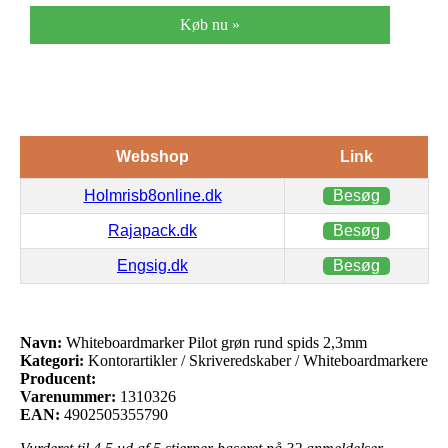
Køb nu »
Webshop
Link
Holmrisb8online.dk
Besøg
Rajapack.dk
Besøg
Engsig.dk
Besøg
Navn:
Whiteboardmarker Pilot grøn rund spids 2,3mm
Kategori:
Kontorartikler / Skriveredskaber / Whiteboardmarkere
Producent:
Varenummer:
1310326
EAN:
4902505355790