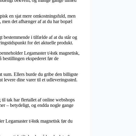
almindeligt bekvem, og mange gange tilmed
typisk en sjat mere omkostningsfuld, men
v, men det afhænger af at du har bopæl
 bestemmende i tilfælde af at du står og
ringstidspunkt for det aktuelle produkt.
penneholder Legamaster t/4stk magnetisk,
å bestillingen ekspederet før de
t sum. Ellers burde du gribe den billigste
 levere dine varer til et udleveringssted.
il tak har flertallet af online webshops
damer – betydeligt, og endda nogle gange
lder Legamaster t/4stk magnetisk før du