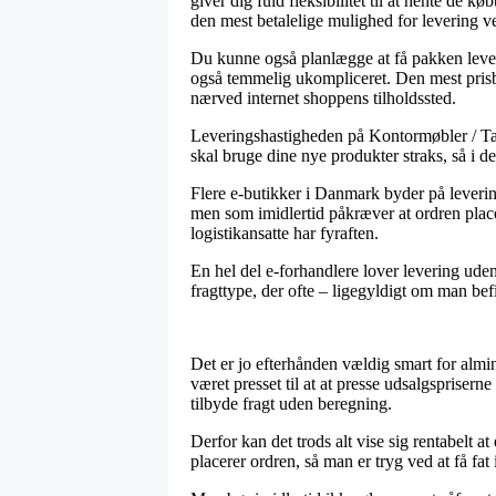
giver dig fuld fleksibilitet til at hente de
den mest betalelige mulighed for levering 
Du kunne også planlægge at få pakken leveret
også temmelig ukompliceret. Den mest prisbe
nærved internet shoppens tilholdssted.
Leveringshastigheden på Kontormøbler / Tav
skal bruge dine nye produkter straks, så i de
Flere e-butikker i Danmark byder på lever
men som imidlertid påkræver at ordren placere
logistikansatte har fyraften.
En hel del e-forhandlere lover levering uden
fragttype, der ofte – ligegyldigt om man befi
Det er jo efterhånden vældig smart for almin
været presset til at at presse udsalgsprisern
tilbyde fragt uden beregning.
Derfor kan det trods alt vise sig rentabelt 
placerer ordren, så man er tryg ved at få fat 