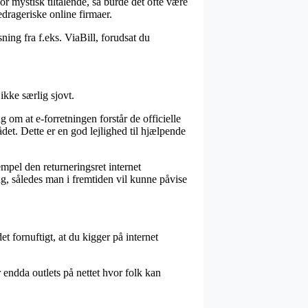
or mystisk tiltalende, så burde det ofte være
edrageriske online firmaer.
ning fra f.eks. ViaBill, forudsat du
kke særlig sjovt.
 om at e-forretningen forstår de officielle
det. Dette er en god lejlighed til hjælpende
mpel den returneringsret internet
g, således man i fremtiden vil kunne påvise
t fornuftigt, at du kigger på internet
 endda outlets på nettet hvor folk kan