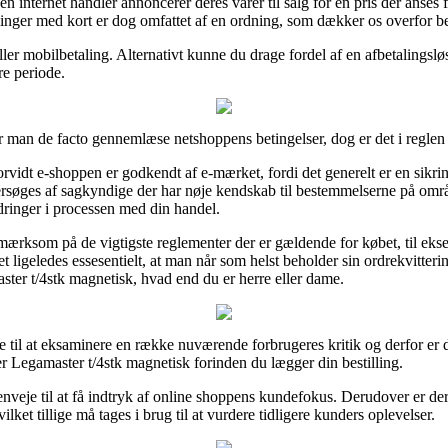
 internet handler annoncerer deres varer til salg for en pris der anses f
illinger med kort er dog omfattet af en ordning, som dækker os overfor b
ler mobilbetaling. Alternativt kunne du drage fordel af en afbetalingsløs
re periode.
man de facto gennemlæse netshoppens betingelser, dog er det i reglen i
idt e-shoppen er godkendt af e-mærket, fordi det generelt er en sikring
dersøges af sagkyndige der har nøje kendskab til bestemmelserne på områ
rdringer i processen med din handel.
ærksom på de vigtigste reglementer der er gældende for købet, til ekse
igeledes essesentielt, at man når som helst beholder sin ordrekvitterin
er t/4stk magnetisk, hvad end du er herre eller dame.
e til at eksaminere en række nuværende forbrugeres kritik og derfor er de
 Legamaster t/4stk magnetisk forinden du lægger din bestilling.
nveje til at få indtryk af online shoppens kundefokus. Derudover er der
et tillige må tages i brug til at vurdere tidligere kunders oplevelser.