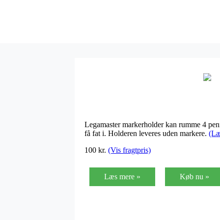
Legamaster markerholder kan rumme 4 penne 
få fat i. Holderen leveres uden markere.
(Læ
100
kr.
(Vis fragtpris)
Læs mere »
Køb nu »