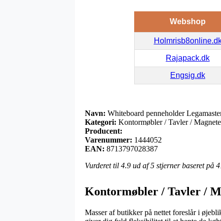
Webshop
Holmrisb8online.d
Rajapack.dk
Engsig.dk
Navn:
Whiteboard penneholder Legamaster 
Kategori:
Kontormøbler / Tavler / Magneter
Producent:
Varenummer:
1444052
EAN:
8713797028387
Vurderet til
4.9
ud af 5 stjerner baseret på
4
Kontormøbler / Tavler / M
Masser af butikker på nettet foreslår i øjebl