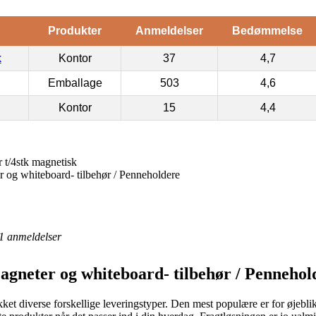
Produkter
Anmeldelser
Bedømmelse
k
Kontor
37
4,7
Emballage
503
4,6
Kontor
15
4,4
t/4stk magnetisk
 og whiteboard- tilbehør / Penneholdere
1
anmeldelser
agneter og whiteboard- tilbehør / Pennehol
ikket diverse forskellige leveringstyper. Den mest populære er for øjebli