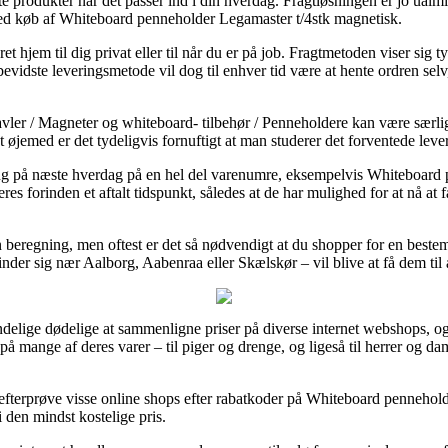
 købte produkter når det passer ind i din hverdag. Fragtløsningen er jo u
ved køb af Whiteboard penneholder Legamaster t/4stk magnetisk.
 hjem til dig privat eller til når du er på job. Fragtmetoden viser sig 
vidste leveringsmetode vil dog til enhver tid være at hente ordren sel
ler / Magneter og whiteboard- tilbehør / Penneholdere kan være særligt
t øjemed er det tydeligvis fornuftigt at man studerer det forventede leve
ing på næste hverdag på en hel del varenumre, eksempelvis Whiteboard 
s forinden et aftalt tidspunkt, således at de har mulighed for at nå at f
 beregning, men oftest er det så nødvendigt at du shopper for en bestem
nder sig nær Aalborg, Aabenraa eller Skælskør – vil blive at få dem til at
delige dødelige at sammenligne priser på diverse internet webshops, og t
e på mange af deres varer – til piger og drenge, og ligeså til herrer og 
at efterprøve visse online shops efter rabatkoder på Whiteboard penneho
i den mindst kostelige pris.