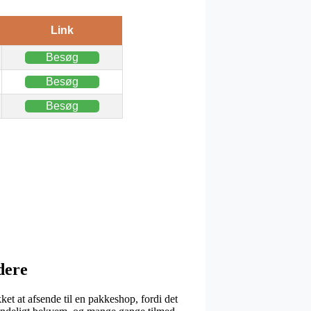
Link
Besøg
Besøg
Besøg
dere
kket at afsende til en pakkeshop, fordi det