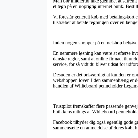
Man bør imidlertid ikke glemme, at såfremt en
et tegn på en uoprigtig internet butik. Best
Vi foreslår generelt køb med betalingskort el
tilstræber at betale regningen over en længe
Inden nogen shopper på en netshop behøver 
En nemmere løsning kan være at efterse hvorv
danske regler, samt at online firmaet tit un
service, for så vidt du bliver udsat for udfo
Desuden er det prisværdigt at kunden er opm
webshoppen lover. I den sammenhæng er det l
handlen af Whiteboard penneholder Legamast
Trustpilot fremskaffer flere passende genvej
butikkens ratings af Whiteboard penneholder
Facebook tilbyder dig også egentlig gode ge
sammensætte en anmeldelse af deres køb, hvilk