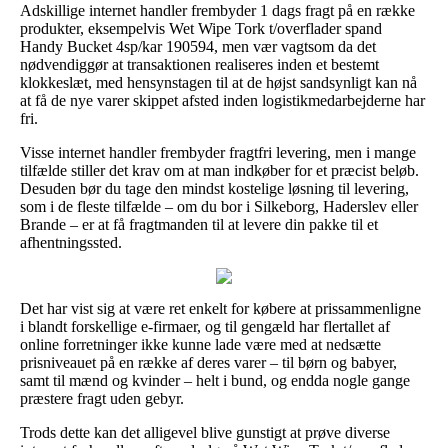
Adskillige internet handler frembyder 1 dags fragt på en række
produkter, eksempelvis Wet Wipe Tork t/overflader spand
Handy Bucket 4sp/kar 190594, men vær vagtsom da det
nødvendiggør at transaktionen realiseres inden et bestemt
klokkeslæt, med hensynstagen til at de højst sandsynligt kan nå
at få de nye varer skippet afsted inden logistikmedarbejderne har
fri.
Visse internet handler frembyder fragtfri levering, men i mange
tilfælde stiller det krav om at man indkøber for et præcist beløb.
Desuden bør du tage den mindst kostelige løsning til levering,
som i de fleste tilfælde – om du bor i Silkeborg, Haderslev eller
Brande – er at få fragtmanden til at levere din pakke til et
afhentningssted.
Det har vist sig at være ret enkelt for købere at prissammenligne
i blandt forskellige e-firmaer, og til gengæld har flertallet af
online forretninger ikke kunne lade være med at nedsætte
prisniveauet på en række af deres varer – til børn og babyer,
samt til mænd og kvinder – helt i bund, og endda nogle gange
præstere fragt uden gebyr.
Trods dette kan det alligevel blive gunstigt at prøve diverse