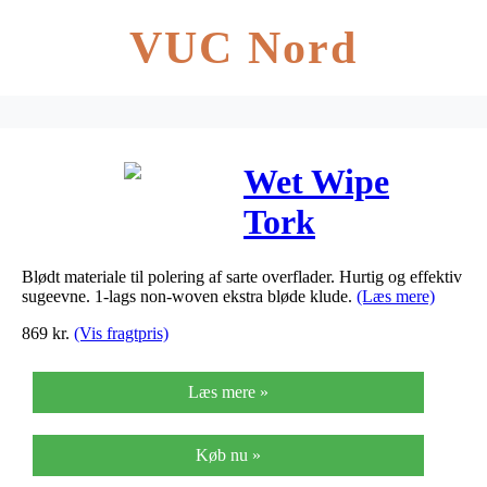
VUC Nord
Wet Wipe
Tork
t/overflader
Blødt materiale til polering af sarte overflader. Hurtig og effektiv
spand Handy
sugeevne. 1-lags non-woven ekstra bløde klude.
(Læs mere)
Bucket
869
kr.
(Vis fragtpris)
4sp/kar
Læs mere »
190594
Køb nu »