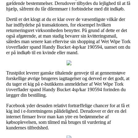
gældende bestemmelser. Derudover tilbydes du lejlighed til at få
hjælp, såfremt du får dilemmaer i forbindelse med dit indkøb.
Dertil er det klogt at du er klar over de væsentligste vilkår der
har indflydelse på transaktionen, for eksempel hvilken
returneringsret virksomheden benytter. På grund af dette er det
også afgørende, at man stadig bevarer sin kvitteringsmail,
således man senere kan eftervise sin shopping af Wet Wipe Tork
t/overflader spand Handy Bucket 4sp/kar 190594, uanset om du
er på indkøb til en kvinde eller mand.
Trustpilot leverer ganske tiltalende genveje til at gennemstøve
forskellige øvrige brugeres iagttagelser og derved er det godt, at
du tager et kig på e-butikkens anmeldelser af Wet Wipe Tork
t/overflader spand Handy Bucket 4sp/kar 190594 forinden du
lægger din bestilling.
Facebook yder desuden relativt fortræffelige chancer for at få et
kig ind i e-forretningens pålidelighed. Derudover er der en del
internet firmaer hvor man kan ytre en bedømmelse af
købsoplevelsen, som tilmed må bruges til vurdering af
kundernes tilfredshed.