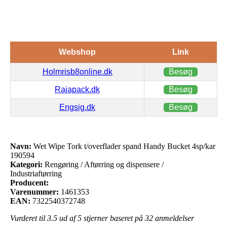
Webshop
Link
Holmrisb8online.dk
Besøg
Rajapack.dk
Besøg
Engsig.dk
Besøg
Navn:
Wet Wipe Tork t/overflader spand Handy Bucket 4sp/kar
190594
Kategori:
Rengøring / Aftørring og dispensere /
Industriaftørring
Producent:
Varenummer:
1461353
EAN:
7322540372748
Vurderet til
3.5
ud af 5 stjerner baseret på
32
anmeldelser