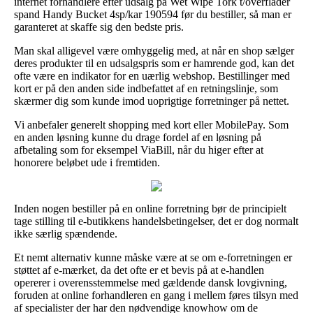
internet forhandlere efter udsalg på Wet Wipe Tork t/overflader
spand Handy Bucket 4sp/kar 190594 før du bestiller, så man er
garanteret at skaffe sig den bedste pris.
Man skal alligevel være omhyggelig med, at når en shop sælger
deres produkter til en udsalgspris som er hamrende god, kan det
ofte være en indikator for en uærlig webshop. Bestillinger med
kort er på den anden side indbefattet af en retningslinje, som
skærmer dig som kunde imod uoprigtige forretninger på nettet.
Vi anbefaler generelt shopping med kort eller MobilePay. Som
en anden løsning kunne du drage fordel af en løsning på
afbetaling som for eksempel ViaBill, når du higer efter at
honorere beløbet ude i fremtiden.
Inden nogen bestiller på en online forretning bør de principielt
tage stilling til e-butikkens handelsbetingelser, det er dog normalt
ikke særlig spændende.
Et nemt alternativ kunne måske være at se om e-forretningen er
støttet af e-mærket, da det ofte er et bevis på at e-handlen
opererer i overensstemmelse med gældende dansk lovgivning,
foruden at online forhandleren en gang i mellem føres tilsyn med
af specialister der har den nødvendige knowhow om de