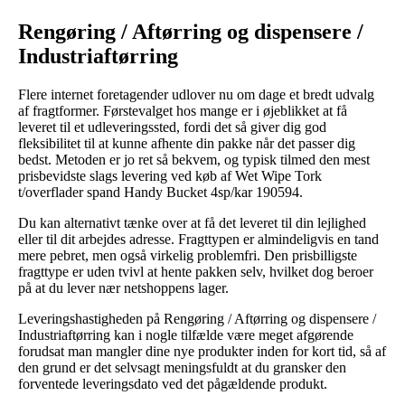
Rengøring / Aftørring og dispensere /
Industriaftørring
Flere internet foretagender udlover nu om dage et bredt udvalg
af fragtformer. Førstevalget hos mange er i øjeblikket at få
leveret til et udleveringssted, fordi det så giver dig god
fleksibilitet til at kunne afhente din pakke når det passer dig
bedst. Metoden er jo ret så bekvem, og typisk tilmed den mest
prisbevidste slags levering ved køb af Wet Wipe Tork
t/overflader spand Handy Bucket 4sp/kar 190594.
Du kan alternativt tænke over at få det leveret til din lejlighed
eller til dit arbejdes adresse. Fragttypen er almindeligvis en tand
mere pebret, men også virkelig problemfri. Den prisbilligste
fragttype er uden tvivl at hente pakken selv, hvilket dog beroer
på at du lever nær netshoppens lager.
Leveringshastigheden på Rengøring / Aftørring og dispensere /
Industriaftørring kan i nogle tilfælde være meget afgørende
forudsat man mangler dine nye produkter inden for kort tid, så af
den grund er det selvsagt meningsfuldt at du gransker den
forventede leveringsdato ved det pågældende produkt.