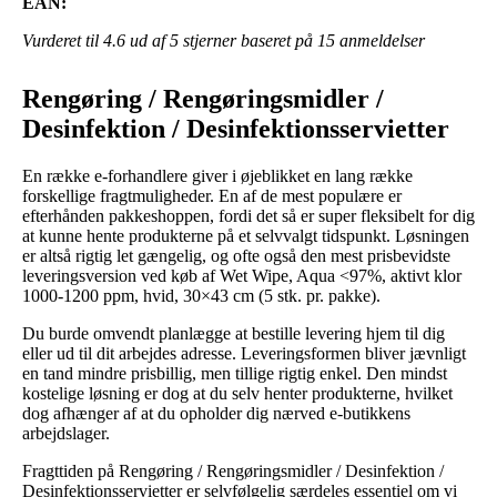
EAN:
Vurderet til
4.6
ud af 5 stjerner baseret på
15
anmeldelser
Rengøring / Rengøringsmidler /
Desinfektion / Desinfektionsservietter
En række e-forhandlere giver i øjeblikket en lang række
forskellige fragtmuligheder. En af de mest populære er
efterhånden pakkeshoppen, fordi det så er super fleksibelt for dig
at kunne hente produkterne på et selvvalgt tidspunkt. Løsningen
er altså rigtig let gængelig, og ofte også den mest prisbevidste
leveringsversion ved køb af Wet Wipe, Aqua <97%, aktivt klor
1000-1200 ppm, hvid, 30×43 cm (5 stk. pr. pakke).
Du burde omvendt planlægge at bestille levering hjem til dig
eller ud til dit arbejdes adresse. Leveringsformen bliver jævnligt
en tand mindre prisbillig, men tillige rigtig enkel. Den mindst
kostelige løsning er dog at du selv henter produkterne, hvilket
dog afhænger af at du opholder dig nærved e-butikkens
arbejdslager.
Fragttiden på Rengøring / Rengøringsmidler / Desinfektion /
Desinfektionsservietter er selvfølgelig særdeles essentiel om vi