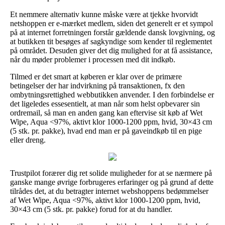
Et nemmere alternativ kunne måske være at tjekke hvorvidt
netshoppen er e-mærket medlem, siden det generelt er et sympol
på at internet forretningen forstår gældende dansk lovgivning, og
at butikken tit besøges af sagkyndige som kender til reglementet
på området. Desuden giver det dig mulighed for at få assistance,
når du møder problemer i processen med dit indkøb.
Tilmed er det smart at køberen er klar over de primære
betingelser der har indvirkning på transaktionen, fx den
ombytningsrettighed webbutikken anvender. I den forbindelse er
det ligeledes essesentielt, at man når som helst opbevarer sin
ordremail, så man en anden gang kan eftervise sit køb af Wet
Wipe, Aqua <97%, aktivt klor 1000-1200 ppm, hvid, 30×43 cm
(5 stk. pr. pakke), hvad end man er på gaveindkøb til en pige
eller dreng.
Trustpilot forærer dig ret solide muligheder for at se nærmere på
ganske mange øvrige forbrugeres erfaringer og på grund af dette
tilrådes det, at du betragter internet webshoppens bedømmelser
af Wet Wipe, Aqua <97%, aktivt klor 1000-1200 ppm, hvid,
30×43 cm (5 stk. pr. pakke) forud for at du handler.