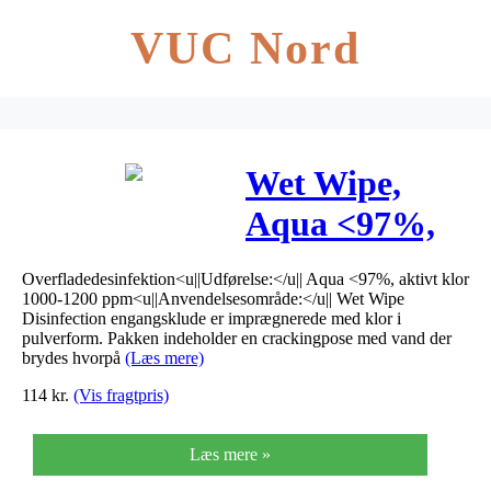
VUC Nord
Wet Wipe,
Aqua <97%,
aktivt klor
Overfladedesinfektion<u||Udførelse:</u|| Aqua <97%, aktivt klor
1000-1200
1000-1200 ppm<u||Anvendelsesområde:</u|| Wet Wipe
Disinfection engangsklude er imprægnerede med klor i
ppm, hvid,
pulverform. Pakken indeholder en crackingpose med vand der
brydes hvorpå
(Læs mere)
30×43 cm (5
114
kr.
(Vis fragtpris)
stk. pr. pakke)
Læs mere »