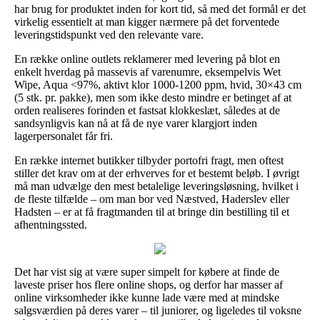
har brug for produktet inden for kort tid, så med det formål er det
virkelig essentielt at man kigger nærmere på det forventede
leveringstidspunkt ved den relevante vare.
En række online outlets reklamerer med levering på blot en
enkelt hverdag på massevis af varenumre, eksempelvis Wet
Wipe, Aqua <97%, aktivt klor 1000-1200 ppm, hvid, 30×43 cm
(5 stk. pr. pakke), men som ikke desto mindre er betinget af at
orden realiseres forinden et fastsat klokkeslæt, således at de
sandsynligvis kan nå at få de nye varer klargjort inden
lagerpersonalet får fri.
En række internet butikker tilbyder portofri fragt, men oftest
stiller det krav om at der erhverves for et bestemt beløb. I øvrigt
må man udvælge den mest betalelige leveringsløsning, hvilket i
de fleste tilfælde – om man bor ved Næstved, Haderslev eller
Hadsten – er at få fragtmanden til at bringe din bestilling til et
afhentningssted.
Det har vist sig at være super simpelt for købere at finde de
laveste priser hos flere online shops, og derfor har masser af
online virksomheder ikke kunne lade være med at mindske
salgsværdien på deres varer – til juniorer, og ligeledes til voksne