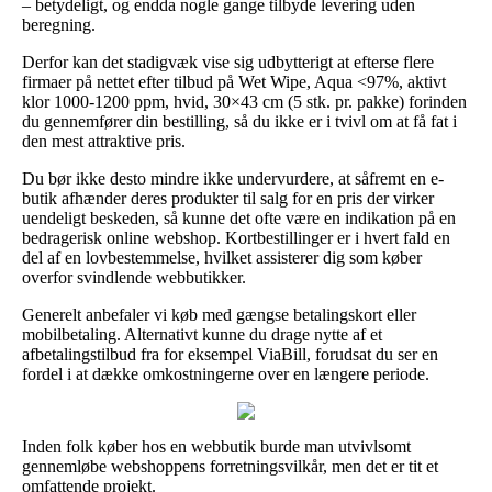
– betydeligt, og endda nogle gange tilbyde levering uden
beregning.
Derfor kan det stadigvæk vise sig udbytterigt at efterse flere
firmaer på nettet efter tilbud på Wet Wipe, Aqua <97%, aktivt
klor 1000-1200 ppm, hvid, 30×43 cm (5 stk. pr. pakke) forinden
du gennemfører din bestilling, så du ikke er i tvivl om at få fat i
den mest attraktive pris.
Du bør ikke desto mindre ikke undervurdere, at såfremt en e-
butik afhænder deres produkter til salg for en pris der virker
uendeligt beskeden, så kunne det ofte være en indikation på en
bedragerisk online webshop. Kortbestillinger er i hvert fald en
del af en lovbestemmelse, hvilket assisterer dig som køber
overfor svindlende webbutikker.
Generelt anbefaler vi køb med gængse betalingskort eller
mobilbetaling. Alternativt kunne du drage nytte af et
afbetalingstilbud fra for eksempel ViaBill, forudsat du ser en
fordel i at dække omkostningerne over en længere periode.
Inden folk køber hos en webbutik burde man utvivlsomt
gennemløbe webshoppens forretningsvilkår, men det er tit et
omfattende projekt.