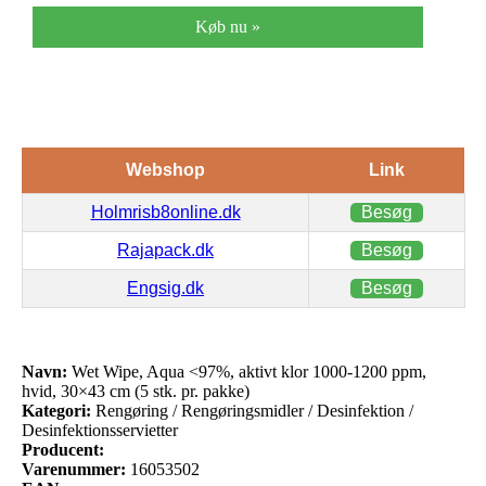
Køb nu »
Webshop
Link
Holmrisb8online.dk
Besøg
Rajapack.dk
Besøg
Engsig.dk
Besøg
Navn:
Wet Wipe, Aqua <97%, aktivt klor 1000-1200 ppm,
hvid, 30×43 cm (5 stk. pr. pakke)
Kategori:
Rengøring / Rengøringsmidler / Desinfektion /
Desinfektionsservietter
Producent:
Varenummer:
16053502