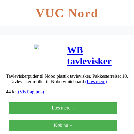
VUC Nord
WB
tavlevisker
refill til
Tavleviskerpuder til Nobo plastik tavlevisker. Pakkestørrelse: 10.
1901433 (10)
– Tavlevisker refiller til Nobo whiteboard
(Læs mere)
44
kr.
(Vis fragtpris)
Læs mere »
Køb nu »