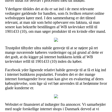
bliver udsat for besvær i processen med dit indkøb.
Yderligere tilrådes det at du er sat ind i de mest relevante
vedtægter gældende for handlen, som fx hvilken returret online
webshoppen kører med. I den sammenhæng er det tilmed
relevant, at man når som helst opbevarer ens faktura, så man
senere kan bekræfte bestillingen af WB tavlevisker refill til
1901433 (10), om man søger produkter til en kvinde eller mand.
Trustpilot tilbyder ultra stabile genveje til at se nøjere på ret
mange nuværende køberes vurderinger og på grund af dette er
det godt, at du kigger på internet butikkens kritik af WB
tavlevisker refill til 1901433 (10) inden du køber.
Facebook yder lignende relativt habile genveje til at få et kig ind
i internet butikkens popularitet. Foruden det er der mange
internet foretagender hvor man kan give en evaluering af deres
købsoplevelse, som lige så vel bør anvendes til at bedømme hvor
glade kunderne er.
Websitet er finansieret af indtægter fra annoncer. Vi samarbejder
med nogle forskellige internet shops i Danmark derved at vi