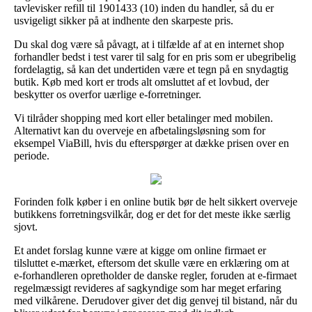
tavlevisker refill til 1901433 (10) inden du handler, så du er
usvigeligt sikker på at indhente den skarpeste pris.
Du skal dog være så påvagt, at i tilfælde af at en internet shop
forhandler bedst i test varer til salg for en pris som er ubegribelig
fordelagtig, så kan det undertiden være et tegn på en snydagtig
butik. Køb med kort er trods alt omsluttet af et lovbud, der
beskytter os overfor uærlige e-forretninger.
Vi tilråder shopping med kort eller betalinger med mobilen.
Alternativt kan du overveje en afbetalingsløsning som for
eksempel ViaBill, hvis du efterspørger at dække prisen over en
periode.
Forinden folk køber i en online butik bør de helt sikkert overveje
butikkens forretningsvilkår, dog er det for det meste ikke særlig
sjovt.
Et andet forslag kunne være at kigge om online firmaet er
tilsluttet e-mærket, eftersom det skulle være en erklæring om at
e-forhandleren opretholder de danske regler, foruden at e-firmaet
regelmæssigt revideres af sagkyndige som har meget erfaring
med vilkårene. Derudover giver det dig genvej til bistand, når du