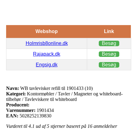
Webshop
Link
Holmrisb8online.dk
Besøg
Rajapack.dk
Besøg
Engsig.dk
Besøg
Navn:
WB tavlevisker refill til 1901433 (10)
Kategori:
Kontormøbler / Tavler / Magneter og whiteboard-
tilbehør / Tavleviskere til whiteboard
Producent:
Varenummer:
1901434
EAN:
5028252139830
Vurderet til
4.1
ud af 5 stjerner baseret på
16
anmeldelser