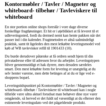
Kontormøbler / Tavler / Magneter og
whiteboard- tilbehør / Tavleviskere til
whiteboard
En stor portion online shops foreslår i vore dage diverse
forskellige fragtløsninger. Et hit er i øjeblikket at få leveret til et
udleveringssted, fordi du dermed nemt kan hente pakken når det
passer ind i din kalender. Fragtmetoden er altså ualmindeligt
praktisk, samt tit ligeledes den mest letkøbte leveringsmodel ved
køb af WB tavlevisker refill til 1901433 (10).
Du burde derudover påtænke at få ordren sendt hjem til din
privatadresse eller til adressen hvor du arbejder. Leveringstypen
bliver gennemsnitligt et hak dyrere, men desuden særdeles
smart. Den mest letkøbte form for levering er unægtelig at du
selv henter varerne, men dette betinges af at du er lige ved e-
shoppens bopæl.
Leveringstidspunktet på Kontormøbler / Tavler / Magneter og
whiteboard- tilbehør / Tavleviskere til whiteboard kan i nogle
tilfælde være ultra aktuel forudsat man behøver dine nye varer
omgående, så herved er det fuldt ud væsentligt at du efterser den
estimerede leveringsdato ved det pågældende produkt.