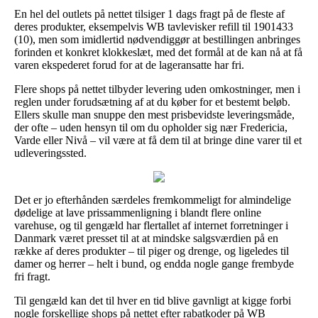
En hel del outlets på nettet tilsiger 1 dags fragt på de fleste af
deres produkter, eksempelvis WB tavlevisker refill til 1901433
(10), men som imidlertid nødvendiggør at bestillingen anbringes
forinden et konkret klokkeslæt, med det formål at de kan nå at få
varen ekspederet forud for at de lageransatte har fri.
Flere shops på nettet tilbyder levering uden omkostninger, men i
reglen under forudsætning af at du køber for et bestemt beløb.
Ellers skulle man snuppe den mest prisbevidste leveringsmåde,
der ofte – uden hensyn til om du opholder sig nær Fredericia,
Varde eller Nivå – vil være at få dem til at bringe dine varer til et
udleveringssted.
Det er jo efterhånden særdeles fremkommeligt for almindelige
dødelige at lave prissammenligning i blandt flere online
varehuse, og til gengæld har flertallet af internet forretninger i
Danmark været presset til at at mindske salgsværdien på en
række af deres produkter – til piger og drenge, og ligeledes til
damer og herrer – helt i bund, og endda nogle gange frembyde
fri fragt.
Til gengæld kan det til hver en tid blive gavnligt at kigge forbi
nogle forskellige shops på nettet efter rabatkoder på WB