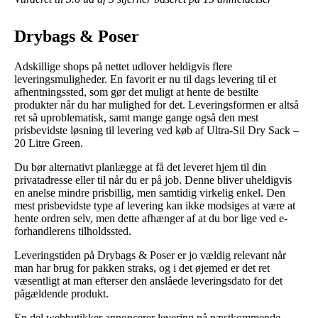
Drybags & Poser
Adskillige shops på nettet udlover heldigvis flere
leveringsmuligheder. En favorit er nu til dags levering til et
afhentningssted, som gør det muligt at hente de bestilte
produkter når du har mulighed for det. Leveringsformen er altså
ret så uproblematisk, samt mange gange også den mest
prisbevidste løsning til levering ved køb af Ultra-Sil Dry Sack –
20 Litre Green.
Du bør alternativt planlægge at få det leveret hjem til din
privatadresse eller til når du er på job. Denne bliver uheldigvis
en anelse mindre prisbillig, men samtidig virkelig enkel. Den
mest prisbevidste type af levering kan ikke modsiges at være at
hente ordren selv, men dette afhænger af at du bor lige ved e-
forhandlerens tilholdssted.
Leveringstiden på Drybags & Poser er jo vældig relevant når
man har brug for pakken straks, og i det øjemed er det ret
væsentligt at man efterser den anslåede leveringsdato for det
pågældende produkt.
En del webbutikker annoncerer levering på næstkommende