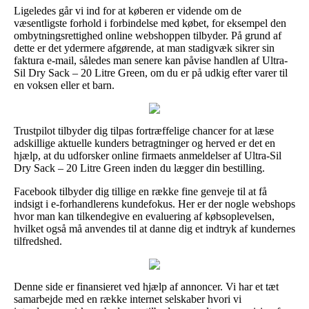
Ligeledes går vi ind for at køberen er vidende om de
væsentligste forhold i forbindelse med købet, for eksempel den
ombytningsrettighed online webshoppen tilbyder. På grund af
dette er det ydermere afgørende, at man stadigvæk sikrer sin
faktura e-mail, således man senere kan påvise handlen af Ultra-
Sil Dry Sack – 20 Litre Green, om du er på udkig efter varer til
en voksen eller et barn.
Trustpilot tilbyder dig tilpas fortræffelige chancer for at læse
adskillige aktuelle kunders betragtninger og herved er det en
hjælp, at du udforsker online firmaets anmeldelser af Ultra-Sil
Dry Sack – 20 Litre Green inden du lægger din bestilling.
Facebook tilbyder dig tillige en række fine genveje til at få
indsigt i e-forhandlerens kundefokus. Her er der nogle webshops
hvor man kan tilkendegive en evaluering af købsoplevelsen,
hvilket også må anvendes til at danne dig et indtryk af kundernes
tilfredshed.
Denne side er finansieret ved hjælp af annoncer. Vi har et tæt
samarbejde med en række internet selskaber hvori vi