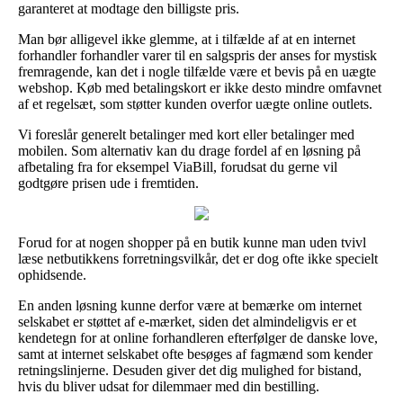
garanteret at modtage den billigste pris.
Man bør alligevel ikke glemme, at i tilfælde af at en internet
forhandler forhandler varer til en salgspris der anses for mystisk
fremragende, kan det i nogle tilfælde være et bevis på en uægte
webshop. Køb med betalingskort er ikke desto mindre omfavnet
af et regelsæt, som støtter kunden overfor uægte online outlets.
Vi foreslår generelt betalinger med kort eller betalinger med
mobilen. Som alternativ kan du drage fordel af en løsning på
afbetaling fra for eksempel ViaBill, forudsat du gerne vil
godtgøre prisen ude i fremtiden.
Forud for at nogen shopper på en butik kunne man uden tvivl
læse netbutikkens forretningsvilkår, det er dog ofte ikke specielt
ophidsende.
En anden løsning kunne derfor være at bemærke om internet
selskabet er støttet af e-mærket, siden det almindeligvis er et
kendetegn for at online forhandleren efterfølger de danske love,
samt at internet selskabet ofte besøges af fagmænd som kender
retningslinjerne. Desuden giver det dig mulighed for bistand,
hvis du bliver udsat for dilemmaer med din bestilling.