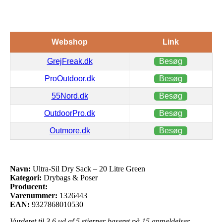
Webshop
Link
GrejFreak.dk
Besøg
ProOutdoor.dk
Besøg
55Nord.dk
Besøg
OutdoorPro.dk
Besøg
Outmore.dk
Besøg
Navn:
Ultra-Sil Dry Sack – 20 Litre Green
Kategori:
Drybags & Poser
Producent:
Varenummer:
1326443
EAN:
9327868010530
Vurderet til
3.6
ud af 5 stjerner baseret på
15
anmeldelser