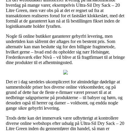
hverdag på mange varer, eksempelvis Ultra-Sil Dry Sack – 20
Litre Green, men vær obs på at det er regnet ud fra at
transaktionen realiseres forud for et fastslået klokkeslæt, med det
formål at de garanteret kan nå at få bestillingen fikset inden de
logistikansatte holder fyraften.
Nogle få online butikker garanterer gebyrfri levering, men
undertiden kun såfremt der aftages for en bestemt pris. Som
alternativ kan man beslutte sig for den billigste fragtmetode,
hvilket gerne – hvad end du opholder sig nær Helsingør,
Frederiksværk eller Nivå – vil blive at få fragtfirmaet til at bringe
dine produkter til et afhentningssted.
Det er i dag særdeles ukompliceret for almindelige dødelige at
sammenholde priser hos diverse online virksomheder, og på
grund af dette har de fleste e-firmaer været presset til at at
nedbringe salgspriserne på produkterne – til babyer og børn, og
desuden også til herrer og damer – voldsomt, og endda nogle
gange sikre gebyrfri levering.
Trods dette kan det immervæk være udbytterigt at kontrollere
diverse online webshops efter udsalg på Ultra-Sil Dry Sack – 20
Litre Green inden du gennemfører din handel, så man er