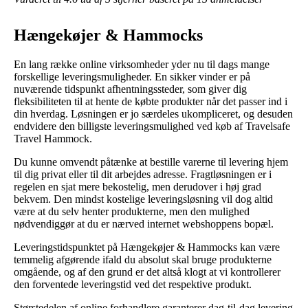
Hængekøjer & Hammocks
En lang række online virksomheder yder nu til dags mange
forskellige leveringsmuligheder. En sikker vinder er på
nuværende tidspunkt afhentningssteder, som giver dig
fleksibiliteten til at hente de købte produkter når det passer ind i
din hverdag. Løsningen er jo særdeles ukompliceret, og desuden
endvidere den billigste leveringsmulighed ved køb af Travelsafe
Travel Hammock.
Du kunne omvendt påtænke at bestille varerne til levering hjem
til dig privat eller til dit arbejdes adresse. Fragtløsningen er i
regelen en sjat mere bekostelig, men derudover i høj grad
bekvem. Den mindst kostelige leveringsløsning vil dog altid
være at du selv henter produkterne, men den mulighed
nødvendiggør at du er nærved internet webshoppens bopæl.
Leveringstidspunktet på Hængekøjer & Hammocks kan være
temmelig afgørende ifald du absolut skal bruge produkterne
omgående, og af den grund er det altså klogt at vi kontrollerer
den forventede leveringstid ved det respektive produkt.
Størstedelen af online forhandlere garanterer dag-til-dag levering