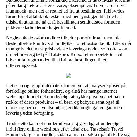
på en lang række af deres varer, eksempelvis Travelsafe Travel
Hammock, men det er regnet ud fra at bestillingen fuldbyrdes
forud for et aftalt klokkeslæt, med hensynstagen til at de har
udsigt til at kunne nå at få bestillingen sendt afsted forinden
pakkemedarbejderne drager hjemad.
Nogle enkelte e-forhandlere tilbyder portofri fragt, men i de
fleste tilfælde kun hvis du indkøber for et fastsat beløb. Ellers må
man gribe den mest prisbevidste leveringsmodel, som ofte – om
du befinder sig tæt på Holstebro, Korsør eller Skælskør – vil
blive at få fragtmanden til at bringe bestillingen til et
udleveringssted.
Det er jo rigtig uproblematisk for enhver at analysere priser på
forskellige online forhandlere, og altså har mange internet
webshops fundet det uundgåeligt at trykke prisniveauet på en
række af deres produkter – til børn og babyer, samt også til
damer og herrer – voldsomt, og endda nogle gange garantere
levering uden beregning.
Trods dette kan det imidlertid vise sig gavnligt at undersøge
indtil flere online webshops efter udsalg på Travelsafe Travel
Hammock før du handler, sådan at man er sikker på at skaffe sig