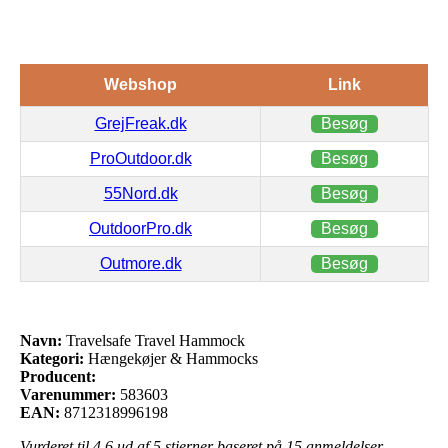
Webshop
Link
GrejFreak.dk
Besøg
ProOutdoor.dk
Besøg
55Nord.dk
Besøg
OutdoorPro.dk
Besøg
Outmore.dk
Besøg
Navn:
Travelsafe Travel Hammock
Kategori:
Hængekøjer & Hammocks
Producent:
Varenummer:
583603
EAN:
8712318996198
Vurderet til
4.6
ud af 5 stjerner baseret på
15
anmeldelser