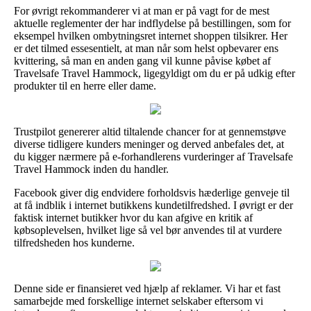
For øvrigt rekommanderer vi at man er på vagt for de mest
aktuelle reglementer der har indflydelse på bestillingen, som for
eksempel hvilken ombytningsret internet shoppen tilsikrer. Her
er det tilmed essesentielt, at man når som helst opbevarer ens
kvittering, så man en anden gang vil kunne påvise købet af
Travelsafe Travel Hammock, ligegyldigt om du er på udkig efter
produkter til en herre eller dame.
Trustpilot genererer altid tiltalende chancer for at gennemstøve
diverse tidligere kunders meninger og derved anbefales det, at
du kigger nærmere på e-forhandlerens vurderinger af Travelsafe
Travel Hammock inden du handler.
Facebook giver dig endvidere forholdsvis hæderlige genveje til
at få indblik i internet butikkens kundetilfredshed. I øvrigt er der
faktisk internet butikker hvor du kan afgive en kritik af
købsoplevelsen, hvilket lige så vel bør anvendes til at vurdere
tilfredsheden hos kunderne.
Denne side er finansieret ved hjælp af reklamer. Vi har et fast
samarbejde med forskellige internet selskaber eftersom vi