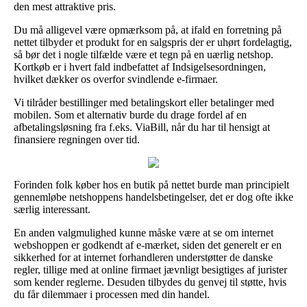
den mest attraktive pris.
Du må alligevel være opmærksom på, at ifald en forretning på
nettet tilbyder et produkt for en salgspris der er uhørt fordelagtig,
så bør det i nogle tilfælde være et tegn på en uærlig netshop.
Kortkøb er i hvert fald indbefattet af Indsigelsesordningen,
hvilket dækker os overfor svindlende e-firmaer.
Vi tilråder bestillinger med betalingskort eller betalinger med
mobilen. Som et alternativ burde du drage fordel af en
afbetalingsløsning fra f.eks. ViaBill, når du har til hensigt at
finansiere regningen over tid.
Forinden folk køber hos en butik på nettet burde man principielt
gennemløbe netshoppens handelsbetingelser, det er dog ofte ikke
særlig interessant.
En anden valgmulighed kunne måske være at se om internet
webshoppen er godkendt af e-mærket, siden det generelt er en
sikkerhed for at internet forhandleren understøtter de danske
regler, tillige med at online firmaet jævnligt besigtiges af jurister
som kender reglerne. Desuden tilbydes du genvej til støtte, hvis
du får dilemmaer i processen med din handel.