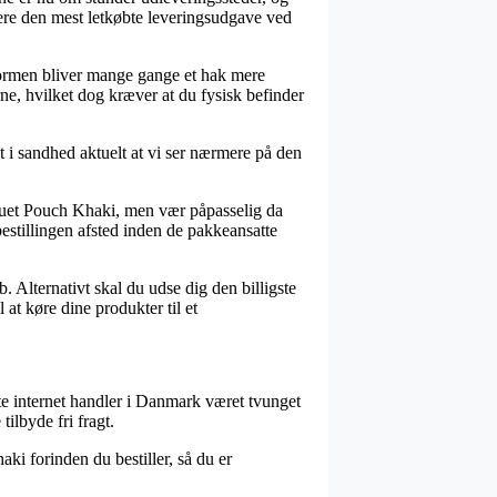
rmere den mest letkøbte leveringsudgave ved
sformen bliver mange gange et hak mere
ne, hvilket dog kræver at du fysisk befinder
t i sandhed aktuelt at vi ser nærmere på den
quet Pouch Khaki, men vær påpasselig da
 bestillingen afsted inden de pakkeansatte
. Alternativt skal du udse dig den billigste
 at køre dine produkter til et
ste internet handler i Danmark været tvunget
ilbyde fri fragt.
ki forinden du bestiller, så du er