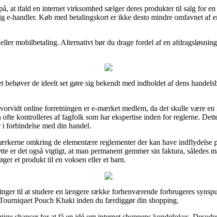
t ifald en internet virksomhed sælger deres produkter til salg for en p
tig e-handler. Køb med betalingskort er ikke desto mindre omfavnet af
ler mobilbetaling. Alternativt bør du drage fordel af en afdragsløsning s
 behøver de ideelt set gøre sig bekendt med indholdet af dens handelsbet
vorvidt online forretningen er e-mærket medlem, da det skulle være en 
n ofte kontrolleres af fagfolk som har ekspertise inden for reglerne. Dette
r i forbindelse med din handel.
mærkerne omkring de elementære reglementer der kan have indflydelse p
 dette er det også vigtigt, at man permanent gemmer sin faktura, således
er et produkt til en voksen eller et barn.
ninger til at studere en længere række forhenværende forbrugeres synspu
f Tourniquet Pouch Khaki inden du færdiggør din shopping.
gige chancer for at få en idé om internet shoppens kundefokus. Desuden 