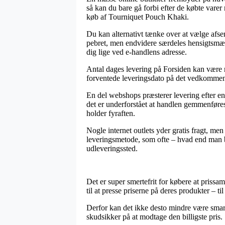
så kan du bare gå forbi efter de købte varer
køb af Tourniquet Pouch Khaki.
Du kan alternativt tænke over at vælge afse
pebret, men endvidere særdeles hensigtsmæss
dig lige ved e-handlens adresse.
Antal dages levering på Forsiden kan være ri
forventede leveringsdato på det vedkomme
En del webshops præsterer levering efter e
det er underforstået at handlen gemmenføres t
holder fyraften.
Nogle internet outlets yder gratis fragt, men
leveringsmetode, som ofte – hvad end man befi
udleveringssted.
Det er super smertefrit for købere at prissa
til at presse priserne på deres produkter – t
Derfor kan det ikke desto mindre være smart 
skudsikker på at modtage den billigste pris.