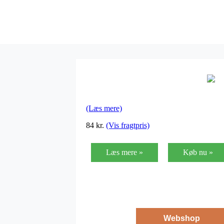
(Læs mere)
84
kr.
(Vis fragtpris)
Læs mere »
Køb nu »
Webshop