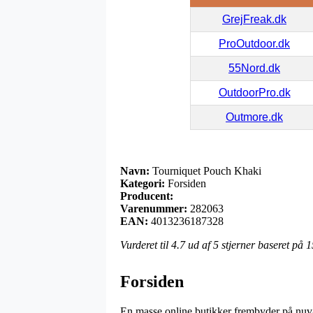
GrejFreak.dk
ProOutdoor.dk
55Nord.dk
OutdoorPro.dk
Outmore.dk
Navn:
Tourniquet Pouch Khaki
Kategori:
Forsiden
Producent:
Varenummer:
282063
EAN:
4013236187328
Vurderet til
4.7
ud af 5 stjerner baseret på
1
Forsiden
En masse online butikker frembyder på nuvæ