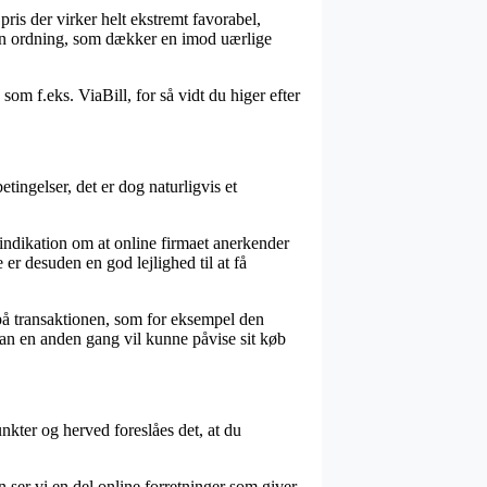
ris der virker helt ekstremt favorabel,
 en ordning, som dækker en imod uærlige
om f.eks. ViaBill, for så vidt du higer efter
ingelser, det er dog naturligvis et
indikation om at online firmaet anerkender
 er desuden en god lejlighed til at få
å transaktionen, som for eksempel den
 man en anden gang vil kunne påvise sit køb
nkter og herved foreslåes det, at du
ser vi en del online forretninger som giver