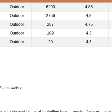
Outdoor
6290
4,85
Outdoor
2756
4,8
Outdoor
287
4,75
Outdoor
109
4,3
Outdoor
20
4,3
5
anmeldelser
rende tidspunkt et hav af forskellige leveringsmåder. Den mest modern