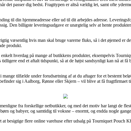
 når det passer dig bedst. Fragttypen er altså vældig let, samt ofte yde
nding til din hjemmeadresse eller ud til dit arbejdes adresse. Levering
ig. Den billigste leveringsudgave er unægtelig selv at hente produkter
gtig væsentlig hvis man skal bruge varerne fluks, så i det øjemed er de
nde produkt.
n enkelt hverdag på mange af butikkens produkter, eksempelvis Tourni
idligere end et aftalt tidspunkt, så at de højst sandsynligt kan nå at få
 i mange tilfælde under forudsætning af at du aftager for et bestemt beløb
nder sig i Aalborg, Rønne eller Skjern – vil blive at få fragtfirmaet til
mmenligne fra forskellige netbutikker, og med det motiv har langt de fle
il børn og babyer, og samtidig til voksne – enormt, og endda nogle gange t
at besigtige flere online varehuse efter udsalg på Tourniquet Pouch Kha