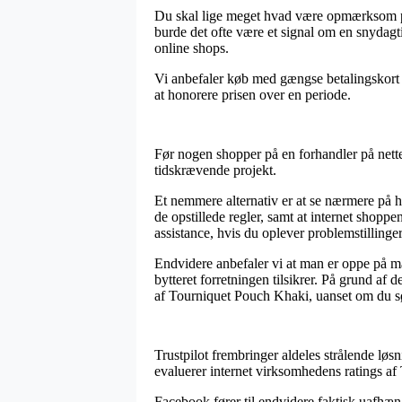
Du skal lige meget hvad være opmærksom på, a
burde det ofte være et signal om en snydag
online shops.
Vi anbefaler køb med gængse betalingskort el
at honorere prisen over en periode.
Før nogen shopper på en forhandler på nettet
tidskrævende projekt.
Et nemmere alternativ er at se nærmere på h
de opstillede regler, samt at internet shoppe
assistance, hvis du oplever problemstillinge
Endvidere anbefaler vi at man er oppe på 
bytteret forretningen tilsikrer. På grund af
af Tourniquet Pouch Khaki, uanset om du søg
Trustpilot frembringer aldeles strålende løs
evaluerer internet virksomhedens ratings a
Facebook fører til endvidere faktisk uafhæn