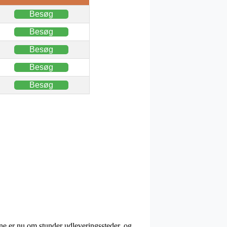
Besøg
Besøg
Besøg
Besøg
Besøg
e er nu om stunder udleveringssteder, og