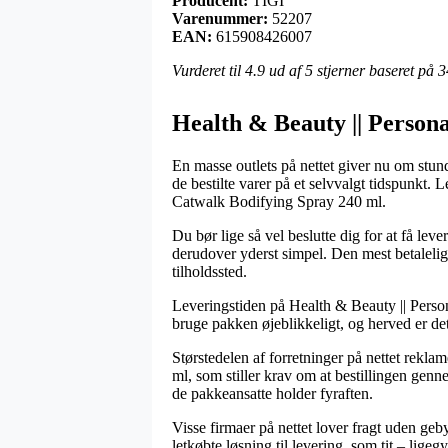
Producent:
TIGI
Varenummer:
52207
EAN:
615908426007
Vurderet til
4.9
ud af 5 stjerner baseret på
3
Health & Beauty || Personal
En masse outlets på nettet giver nu om stund
de bestilte varer på et selvvalgt tidspunkt.
Catwalk Bodifying Spray 240 ml.
Du bør lige så vel beslutte dig for at få lev
derudover yderst simpel. Den mest betalelig
tilholdssted.
Leveringstiden på Health & Beauty || Persona
bruge pakken øjeblikkeligt, og herved er det
Størstedelen af forretninger på nettet re
ml, som stiller krav om at bestillingen genn
de pakkeansatte holder fyraften.
Visse firmaer på nettet lover fragt uden geb
letkøbte løsning til levering, som tit – ligeg