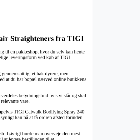
Hair Straighteners fra TIGI
ing til en pakkeshop, hvor du selv kan hente
lelige leveringsform ved køb af TIGI
sig gennemsnitligt et hak dyrere, men
 med at du har bopæl nærved online butikkens
 særdeles betydningsfuld hvis vi står og skal
 relevante vare.
sempelvis TIGI Catwalk Bodifying Spray 240
dsynligt kan nå at få ordren afsted forinden
eløb. I øvrigt burde man overveje den mest
at levere bestillingen til et