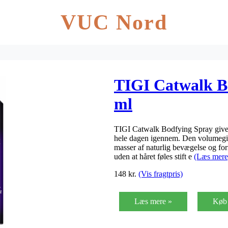
VUC Nord
TIGI Catwalk B
ml
TIGI Catwalk Bodfying Spray giver
hele dagen igennem. Den volumegive
masser af naturlig bevægelse og for
uden at håret føles stift e
(Læs mere
148
kr.
(Vis fragtpris)
Læs mere »
Køb 