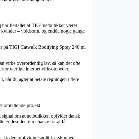
g har flertallet af TIGI netbutikker været
 og kvinder – voldsomt, og endda nogle gange
koder på TIGI Catwalk Bodifying Spray 240 ml
n virke overordentlig lav, så kan det ofte
erfor uærlige internet virksomheder.
, når du agter at betale regningen i flere
et omfattende projekt.
et signal om at netbutikken opfylder dansk
te er desuden din chance for at få
bet, fx den ombytningspolitik e-shoppen