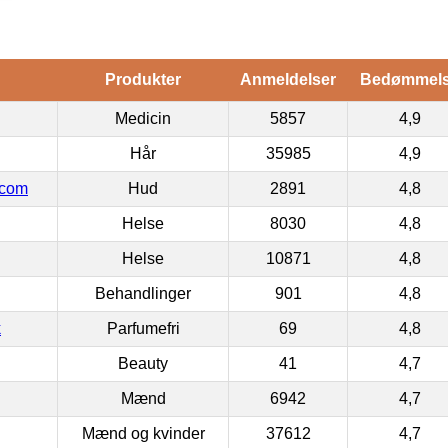
Produkter
Anmeldelser
Bedømmel
Medicin
5857
4,9
Hår
35985
4,9
.com
Hud
2891
4,8
Helse
8030
4,8
Helse
10871
4,8
Behandlinger
901
4,8
k
Parfumefri
69
4,8
Beauty
41
4,7
Mænd
6942
4,7
Mænd og kvinder
37612
4,7