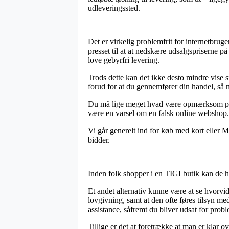
udleveringssted.
Det er virkelig problemfrit for internetbruge
presset til at at nedskære udsalgspriserne 
love gebyrfri levering.
Trods dette kan det ikke desto mindre vise 
forud for at du gennemfører din handel, så m
Du må lige meget hvad være opmærksom på, at 
være en varsel om en falsk online webshop. 
Vi går generelt ind for køb med kort eller M
bidder.
Inden folk shopper i en TIGI butik kan de he
Et andet alternativ kunne være at se hvorvid
lovgivning, samt at den ofte føres tilsyn m
assistance, såfremt du bliver udsat for prob
Tillige er det at foretrække at man er klar 