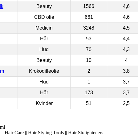
dk
Beauty
1566
4,6
CBD olie
661
4,6
Medicin
3248
4,5
Hår
53
4,4
Hud
70
4,3
Beauty
10
4
om
Krokodilleolie
2
3,8
Hud
1
3,7
Hår
173
3,7
Kvinder
51
2,5
 ml
| Hair Care || Hair Styling Tools || Hair Straighteners