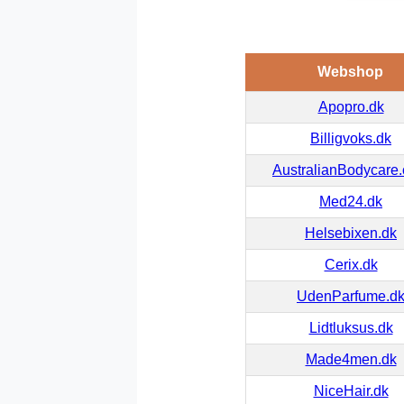
Webshop
Apopro.dk
Billigvoks.dk
AustralianBodycare
Med24.dk
Helsebixen.dk
Cerix.dk
UdenParfume.d
Lidtluksus.dk
Made4men.dk
NiceHair.dk