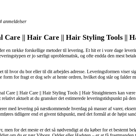
4
anmeldelser
 Care || Hair Care || Hair Styling Tools || 
er en række forskellige metoder til levering. Et hit er i vore dage lever
 Leveringstypen er jo særligt uproblematisk, og ofte endda den mest beta
eret til hvor du bor eller til dit arbejdes adresse. Leveringsformen viser 
e form for fragt er dog selv at hente ordren, hvilket dog står og falder
l Care || Hair Care || Hair Styling Tools || Hair Straighteners kan være
 relativt aktuelt at du gransker det estimerede leveringstidspunkt på den
klamerer med levering på næstkommende hverdag på masser af varer, ek
emføres tidligere end et givent tidspunkt, med det formål at de højst san
yr, men for det meste er det så nødvendigt at du køber for et bestemt b
yldigt om du er nær Viborg, Odder eller Hadsten – er at få fragtmanden til 