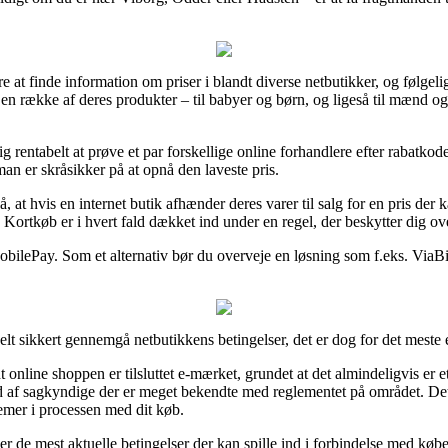
re at finde information om priser i blandt diverse netbutikker, og følgeli
på en række af deres produkter – til babyer og børn, og ligeså til mænd
sig rentabelt at prøve et par forskellige online forhandlere efter rabat
an er skråsikker på at opnå den laveste pris.
hvis en internet butik afhænder deres varer til salg for en pris der ka
Kortkøb er i hvert fald dækket ind under en regel, der beskytter dig ov
obilePay. Som et alternativ bør du overveje en løsning som f.eks. ViaBill
lt sikkert gennemgå netbutikkens betingelser, det er dog for det meste 
t online shoppen er tilsluttet e-mærket, grundet at det almindeligvis er 
ed af sagkyndige der er meget bekendte med reglementet på området. Det
lemer i processen med dit køb.
over de mest aktuelle betingelser der kan spille ind i forbindelse med kø